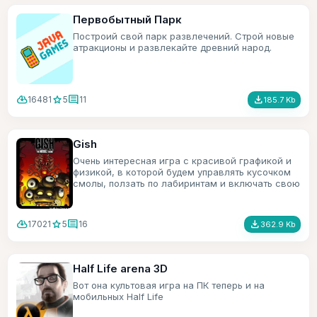
Первобытный Парк
Построий свой парк развлечений. Строй новые
атракционы и развлекайте древний народ.
cloud_download
star
comment
file_download
16481
5
11
185.7 Kb
Gish
Очень интересная игра с красивой графикой и
физикой, в которой будем управлять кусочком
смолы, ползать по лабиринтам и включать свою
смекалку.
cloud_download
star
comment
file_download
17021
5
16
362.9 Kb
Half Life arena 3D
Вот она культовая игра на ПК теперь и на
мобильных Half Life