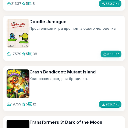
cloud_download
star
comment
file_download
21337
5
8
650.7 Kb
Doodle Jumpgue
Простенькая игра про прыгающего человечка.
cloud_download
star
comment
file_download
17579
5
38
311.9 Kb
Crash Bandicoot: Mutant Island
Красочная аркадная бродилка.
cloud_download
star
comment
file_download
19759
5
12
928.7 Kb
Transformers 3: Dark of the Moon