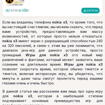
cloud_download
star
comment
file_download
13439
5
8
597.8 Kb
Если вы владелец телефона
nokia x3
, то кроме того, что
вы настоящий счастливчик, мы можем сказать, что перед
вами устройство, предоставляющее вам массу
возможностей, от которых просто нельзя отказаться.
nokia x3
имеет экран с разрешающей способностью 240
на 320 пикселей, в связи с этим вы уже понимаете, что
диапазон
java
-игр
для данного устройства, просто
громадный.
Игры для nokia x3
это новый мир
развлечений и фантазии, который может захватить ваше
сознание на длительное время.
Игры для nokia x3
позволят скоротать время, которое обычно тянется и
тянется, включая интересную игру, вы убедитесь, что
минуты и даже часы смогут пролететь перед вашими
глазами очень и очень быстро.
В данной статье мы расскажем вам лишь про одну игру
для
nokia x3
, которая в наибольшей степени
подчеркивает основные преимущества игр для