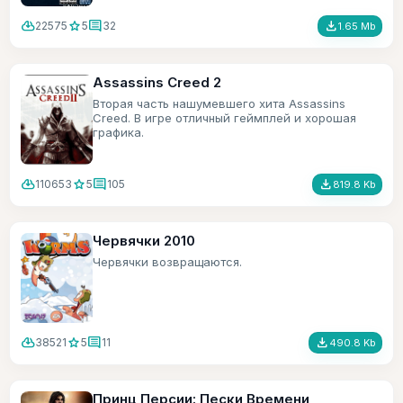
cloud_download
star
comment
file_download
22575
5
32
1.65 Mb
Assassins Creed 2
Вторая часть нашумевшего хита Assassins
Creed. В игре отличный геймплей и хорошая
графика.
cloud_download
star
comment
file_download
110653
5
105
819.8 Kb
Червячки 2010
Червячки возвращаются.
cloud_download
star
comment
file_download
38521
5
11
490.8 Kb
Принц Персии: Пески Времени