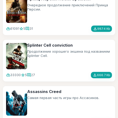
Очередное продолжение приключений Принца
Персии.
cloud_download
star
comment
file_download
61091
5
31
987.4 Kb
Splinter Cell conviction
Продолжение хорошего экшена под названием
Splinter Cell.
cloud_download
star
comment
file_download
33330
5
27
666.7 Kb
Assassins Creed
Самая первая часть игры про Ассасинов.