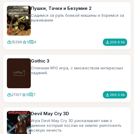
Пушки, Тачки и Безумие 2
Садимся за руль боевой машины и боремся за
выживание
cloud_download
star
comment
file_download
15296
5
4
308.8 Kb
Gothic 3
Отличная RPG игра, с множеством интересных
заданий.
cloud_download
star
comment
file_download
21107
5
7
386.0 Kb
Devil May Cry 3D
Игра Devil May Cry 3D расказывает нам о
демоне который послан на землю уничтожить
всякую нечисть