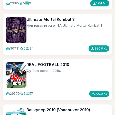
cloud_download
star
comment
file_download
23185
5
9
1.04 Mb
Ultimate Mortal Kombat 3
Культовая игра от ЕА Ultimate Mortal Kombat 3.
cloud_download
star
comment
file_download
30731
5
34
580.5 Kb
REAL FOOTBALL 2010
Футбол сезона 2010.
cloud_download
star
comment
file_download
29579
5
17
707.0 Kb
Ванкувер 2010 (Vancouver 2010)