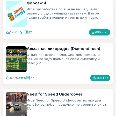
Форсаж 4
Игра разработана по ещё не вышедшему
фильму с одноимённым названием. В игре
нужно грабить конвои и гонять по улицам.
cloud_download
star
comment
file_download
17501
5
12
650.4 Kb
Алмазная лихорадка (Diamond rush)
Отличная головоломка. Хватаем алмазы и
бежим по ходу применяя свою смекалку и
реакцию.
cloud_download
star
comment
file_download
57759
5
77
360.1 Kb
Need for Speed Undercover
Игра Need for Speed Undercover только для
телефонов nokia, продолжение серии гонок от
ЕА.