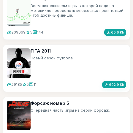
Всем поклонникам игры в которой надо на
мотоцикле преодолеть множество препятствий
чтоб достичь финиша.
cloud_download
star
comment
file_download
209669
5
144
60.6 Kb
FIFA 2011
Новый сезон футбола.
cloud_download
star
comment
file_download
29185
5
11
602.9 Kb
Форсаж номер 5
Очередная часть игры из серии форсаж.