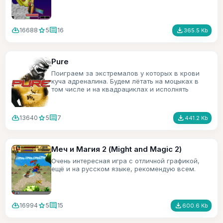
cloud_download
star
comment
file_download
16688
5
16
365.5 Kb
Pure
Поиграем за экстремалов у которых в крови
куча адреналина. Будем лётать на моцыках в
том числе и на квадрациклах и исполнять
трюки.
cloud_download
star
comment
file_download
13640
5
7
441.2 Kb
Меч и Магия 2 (Might and Magic 2)
Очень интересная игра с отличной графикой,
ещё и на русском языке, рекомендую всем.
cloud_download
star
comment
file_download
16994
5
15
600.6 Kb