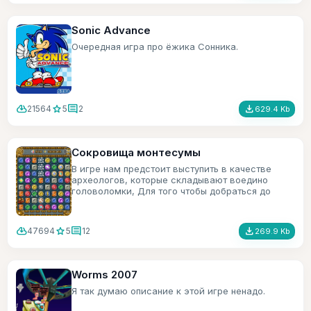
Sonic Advance
Очередная игра про ёжика Сонника.
cloud_download
star
comment
file_download
21564
5
2
629.4 Kb
Сокровища монтесумы
В игре нам предстоит выступить в качестве
археологов, которые складывают воедино
головоломки, Для того чтобы добраться до
сокровищ монтесумы.
cloud_download
star
comment
file_download
47694
5
12
269.9 Kb
Worms 2007
Я так думаю описание к этой игре ненадо.