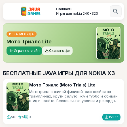
Главная
»
search
Игры для nokia 240x320
ИГРА МЕСЯЦА
Мото Триалс Lite
play_arrow
file_download
Играть онлайн
Скачать .jar
БЕСПЛАТНЫЕ JAVA ИГРЫ ДЛЯ NOKIA X3
Мото Триалс (Moto Trials) Lite
Мототриал с живой физикой: разгоняйся на
трамплинах, крути сальто, жми турбо и сбивай
птиц в полёте. Бесконечные уровни и рекорды.
cloud_download
star
comment
file_download
503
5
0
15.1 Kb