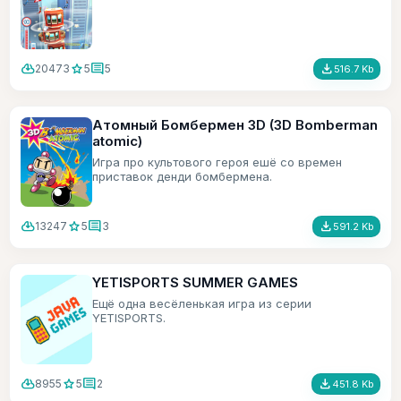
cloud_download
star
comment
file_download
20473
5
5
516.7 Kb
Атомный Бомбермен 3D (3D Bomberman
atomic)
Игра про культового героя ешё со времен
приставок денди бомбермена.
cloud_download
star
comment
file_download
13247
5
3
591.2 Kb
YETISPORTS SUMMER GAMES
Ещё одна весёленькая игра из серии
YETISPORTS.
cloud_download
star
comment
file_download
8955
5
2
451.8 Kb