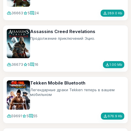
cloud_download
star
comment
file_download
36663
5
24
289.0 Kb
Assassins Creed Revelations
Продолжение приключений Эцио.
cloud_download
star
comment
file_download
36673
5
16
1.00 Mb
Tekken Mobile Bluetooth
Легендарные драки Tekken теперь в вашем
мобильном
cloud_download
star
comment
file_download
59691
5
55
676.9 Kb