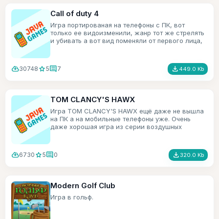
Call of duty 4
Игра портированая на телефоны с ПК, вот
только ее видоизменили, жанр тот же стрелять
и убивать а вот вид поменяли от первого лица,
на вид сверху и под углом.
cloud_download
star
comment
file_download
30748
5
7
449.0 Kb
TOM CLANCY'S HAWX
Игра TOM CLANCY'S HAWX ещё даже не вышла
на ПК а на мобильные телефоны уже. Очень
даже хорошая игра из серии воздушных
симуляторов.
cloud_download
star
comment
file_download
6730
5
0
320.0 Kb
Modern Golf Club
Игра в гольф.