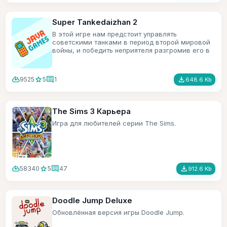
Super Tankedaizhan 2
В этой игре нам предстоит управлять
советскими танками в период второй мировой
войны, и победить неприятеля разгромив его в
хлам.
cloud_download
star
comment
file_download
9525
5
1
648.6 Kb
The Sims 3 Карьера
Игра для любителей серии The Sims.
cloud_download
star
comment
file_download
58340
5
47
912.6 Kb
Doodle Jump Deluxe
Обновлённая версия игры Doodle Jump.