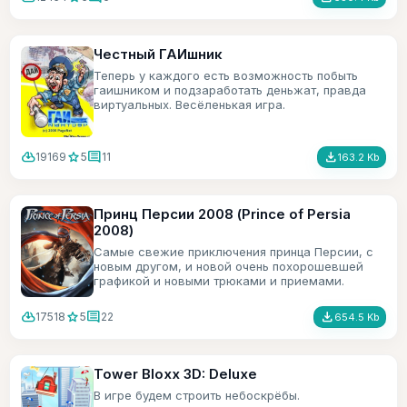
Честный ГАИшник
Теперь у каждого есть возможность побыть
гаишником и подзаработать деньжат, правда
виртуальных. Весёленькая игра.
cloud_download
star
comment
file_download
19169
5
11
163.2 Kb
Принц Персии 2008 (Prince of Persia
2008)
Самые свежие приключения принца Персии, с
новым другом, и новой очень похорошевшей
графикой и новыми трюками и приемами.
cloud_download
star
comment
file_download
17518
5
22
654.5 Kb
Tower Bloxx 3D: Deluxe
В игре будем строить небоскрёбы.