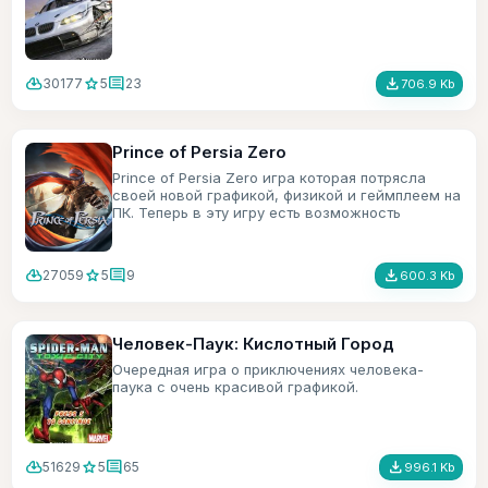
cloud_download
star
comment
file_download
30177
5
23
706.9 Kb
Prince of Persia Zero
Prince of Persia Zero игра которая потрясла
своей новой графикой, физикой и геймплеем на
ПК. Теперь в эту игру есть возможность
поиграть и на мобильном телефоне.
cloud_download
star
comment
file_download
27059
5
9
600.3 Kb
Человек-Паук: Кислотный Город
Очередная игра о приключениях человека-
паука с очень красивой графикой.
cloud_download
star
comment
file_download
51629
5
65
996.1 Kb