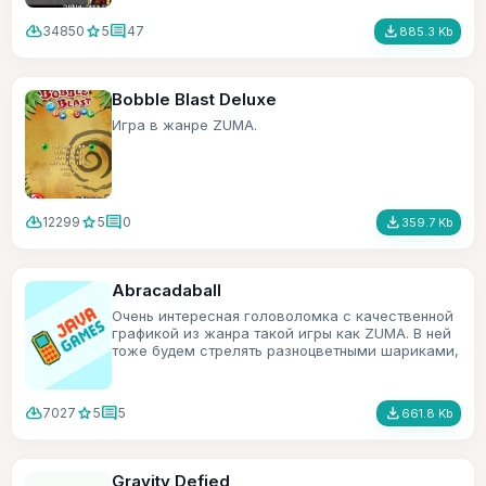
cloud_download
star
comment
file_download
34850
5
47
885.3 Kb
Bobble Blast Deluxe
Игра в жанре ZUMA.
cloud_download
star
comment
file_download
12299
5
0
359.7 Kb
Abracadaball
Очень интересная головоломка с качественной
графикой из жанра такой игры как ZUMA. В ней
тоже будем стрелять разноцветными шариками,
только в игре есть ещё всякие бонусы.
cloud_download
star
comment
file_download
7027
5
5
661.8 Kb
Gravity Defied