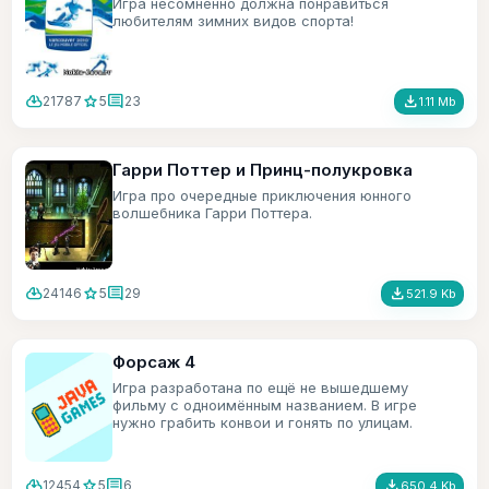
Игра несомненно должна понравиться
любителям зимних видов спорта!
cloud_download
star
comment
file_download
21787
5
23
1.11 Mb
Гарри Поттер и Принц-полукровка
Игра про очередные приключения юнного
волшебника Гарри Поттера.
cloud_download
star
comment
file_download
24146
5
29
521.9 Kb
Форсаж 4
Игра разработана по ещё не вышедшему
фильму с одноимённым названием. В игре
нужно грабить конвои и гонять по улицам.
cloud_download
star
comment
file_download
12454
5
6
650.4 Kb