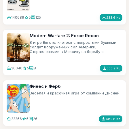
cloud_download
star
comment
file_download
140689
5
125
233.6 Kb
Modern Warfare 2: Force Recon
В игре Вы столкнетесь с непростыми буднями
солдат вооруженных сил Америки,
Отправленными в Мексику на борьбу с
террористами.
cloud_download
star
comment
file_download
26040
5
8
535.2 Kb
Финес и Ферб
Весёлая и красочная игра от компании Дисней.
cloud_download
star
comment
file_download
22266
5
26
482.8 Kb