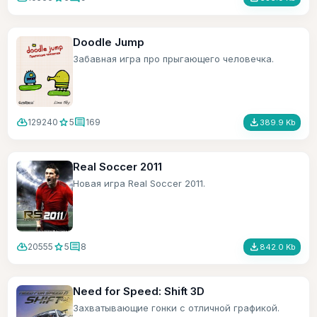
Doodle Jump
Забавная игра про прыгающего человечка.
cloud_download
star
comment
file_download
129240
5
169
389.9 Kb
Real Soccer 2011
Новая игра Real Soccer 2011.
cloud_download
star
comment
file_download
20555
5
8
842.0 Kb
Need for Speed: Shift 3D
Захватывающие гонки с отличной графикой.