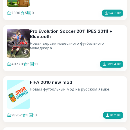
cloud_download
star
comment
file_download
2390
5
0
174.3 Kb
Pro Evolution Soccer 2011 (PES 2011) +
Bluetooth
Новая версия известного футбольного
менеджера.
cloud_download
star
comment
file_download
40778
5
21
602.4 Kb
FIFA 2010 new mod
Новый футбольный мод на русском языке.
cloud_download
star
comment
file_download
25952
5
10
917.1 Kb