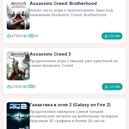
Assassins Creed: Brotherhood
Новая часть игры о приключениях Эцио под
названием Assassins Creed: Brotherhood.
cloud_download
star
comment
file_download
47650
5
43
1.03 Mb
Assassins Creed 3
Продолжение игры ставшей уже культовой из
серии Assassins Creed.
cloud_download
star
comment
file_download
23926
5
0
1.23 Mb
Галактика в огне 2 (Galaxy on Fire 2)
Продолжение наверное самой лучшей
космической леталки на мобильном телефоне.
Красивая 3D графика и более 20 часов
игрового времени.