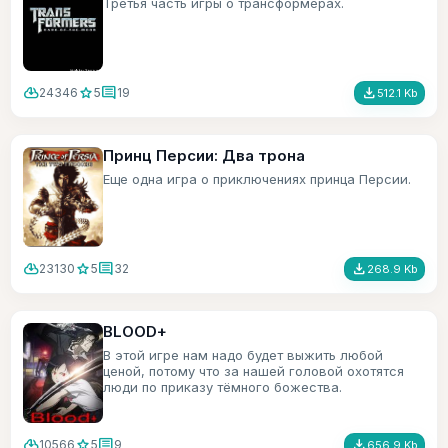
Третья часть игры о трансформерах.
cloud_download
star
comment
file_download
24346
5
19
512.1 Kb
Принц Персии: Два трона
Еще одна игра о приключениях принца Персии.
cloud_download
star
comment
file_download
23130
5
32
268.9 Kb
BLOOD+
В этой игре нам надо будет выжить любой
ценой, потому что за нашей головой охотятся
люди по приказу тёмного божества.
cloud_download
star
comment
file_download
10566
5
9
656.9 Kb