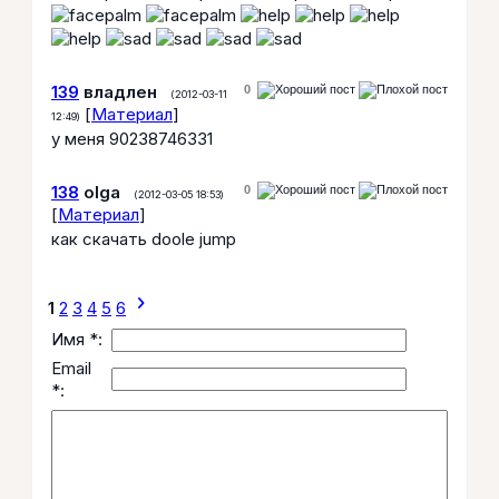
139
владлен
0
(2012-03-11
[
Материал
]
12:49)
у меня 90238746331
138
olga
0
(2012-03-05 18:53)
[
Материал
]
как скачать doole jump
chevron_right
1
2
3
4
5
6
Имя *:
Email
*: