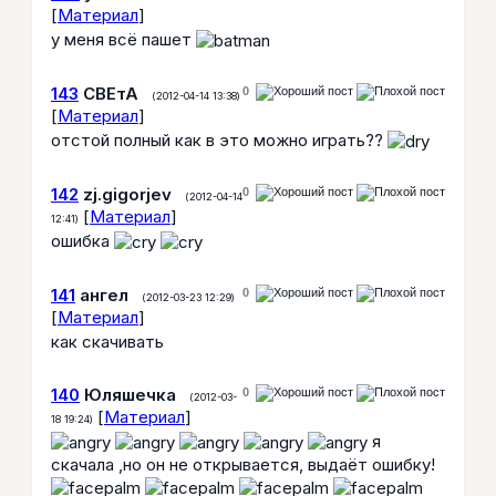
[
Материал
]
у меня всё пашет
143
СВЕтА
0
(2012-04-14 13:38)
[
Материал
]
отстой полный как в это можно играть??
142
zj.gigorjev
0
(2012-04-14
[
Материал
]
12:41)
ошибка
141
ангел
0
(2012-03-23 12:29)
[
Материал
]
как скачивать
140
Юляшечка
0
(2012-03-
[
Материал
]
18 19:24)
я
скачала ,но он не открывается, выдаёт ошибку!