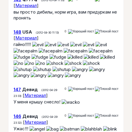
(2012-05-09 11:33)
[
Материал
]
вы просто дибилы, норм игра, вам придуркам не
пронять
148
USA
0
(2012-04-30 11:13)
[
Материал
]
гайно!!!!!
147
Девид
0
(2012-04-29
[
Материал
]
23:33)
У меня крышу снесло!
146
Девид
0
(2012-04-29
[
Материал
]
23:32)
Ужас!!!