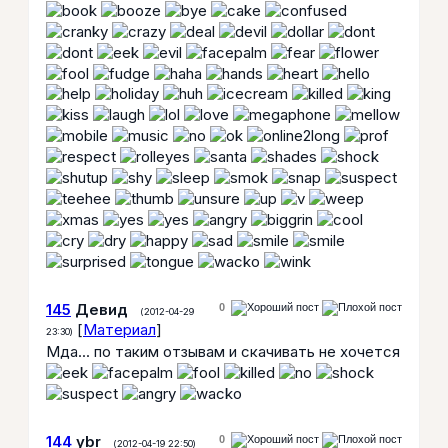
145
Девид
0
(2012-04-29
[
Материал
]
23:30)
Мда... по таким отзывам и скачивать не хочется
144
ybr
0
(2012-04-19 22:50)