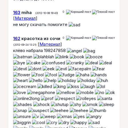
163
miha
0
(2012-10-08 18:43)
[
Материал
]
не могу скачать помогите
162
красотка из сочи
0
[
Материал
]
(2012-09-24 13:21)
клёво набрала 198247858