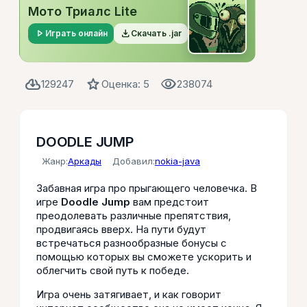
Мото Триалс Lite
play_arrow
file_download
Играть онлайн
Скачать .jar
cloud_download
star
visibility
129247
Оценка: 5
238074
DOODLE JUMP
Жанр:
Аркады
Добавил:
nokia-java
Забавная игра про прыгающего человечка. В
игре
Doodle Jump
вам предстоит
преодолевать различные препятствия,
продвигаясь вверх. На пути будут
встречаться разнообразные бонусы с
помощью которых вы сможете ускорить и
облегчить свой путь к победе.
Игра очень затягивает, и как говорит