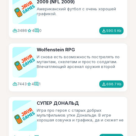
2009 (NFL 2009)
Американский футбол с очень хорошей
графикой.
cloud_download
star
comment
file_download
3486
4
0
590.5 Kb
Wolfenstein RPG
И снова есть возможность пострелять по
мутантам, скелетам и просто солдатам.
Впечатляющий арсенал оружия второй
мировой войны.
cloud_download
star
comment
file_download
7443
4
1
698.7 Kb
СУПЕР ДОНАЛЬД
Игра про героя с старых добрых
мультфильмов утке Дональде. В игре
хорошая озвучка и графика, да и сюжет не
подкачал.