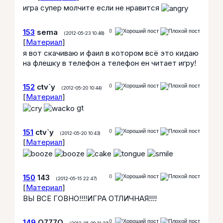
игра супер молчите если не нравится
153
sema
0
(2012-05-23 10:48)
[
Материал
]
я вот скачиваю и фаил в котором всё это кидаю
на флешку в телефон а телефон ен читает игру!
152
ctv`y
0
(2012-05-20 10:44)
[
Материал
]
gt
151
ctv`y
0
(2012-05-20 10:43)
[
Материал
]
150
143
0
(2012-05-15 22:47)
[
Материал
]
ВЫ ВСЕ ГОВНО!!!!ИГРА ОТЛИЧНАЯ!!!!
149
Q777Q
0