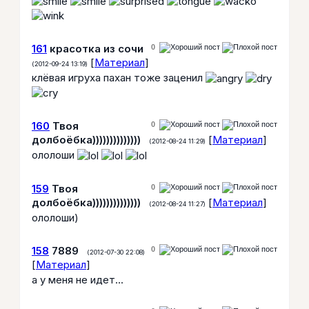
161
красотка из сочи
0
[
Материал
]
(2012-09-24 13:19)
клёвая игруха пахан тоже заценил
160
Твоя
0
долбоёбка))))))))))))))
[
Материал
]
(2012-08-24 11:29)
ололоши
159
Твоя
0
долбоёбка))))))))))))))
[
Материал
]
(2012-08-24 11:27)
ололоши)
158
7889
0
(2012-07-30 22:08)
[
Материал
]
а у меня не идет...