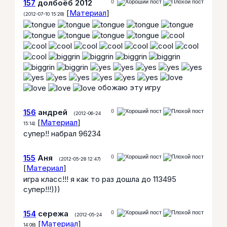
157
долбоёб 2012
0
[
Материал
]
(2012-07-10 15:28)
обожаю эту игру
156
андрей
0
(2012-06-24
[
Материал
]
15:14)
супер!! набрал 96234
155
Аня
0
(2012-05-28 12:47)
[
Материал
]
игра класс!!! я как то раз дошла до 113495
супер!!!)))
154
сережа
0
(2012-05-24
[
Материал
]
14:08)