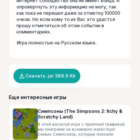
интернет сообщество она не имеет конца. Я
опровергнуть эту информацию не могу, так
как пока не перешел даже за отметку 100000
очков. Но если кому то из Вас это удастся
прошу отметиться об этом событии в
комментариях.
Игра полностью на Русском языке.
file_download
Скачать .jar 389.9 Kb
Еще интересные игры
Симпсоны (The Simpsons 2: Itchy &
Scratchy Land)
В этой веселой игре с приятной графикой,
мы поиграем за всемирно известную
семью Симпсонов, которые поехали
отдыхать и как всегда встряли в