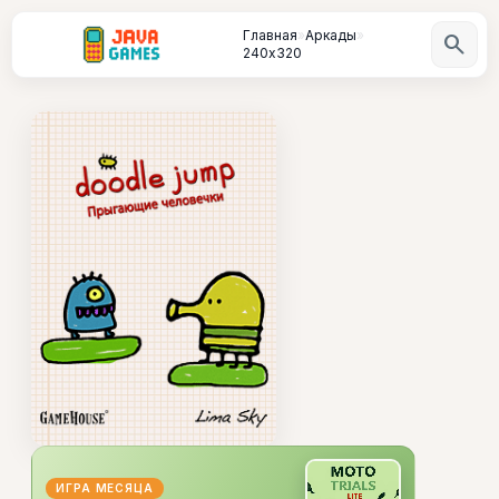
Главная
»
Аркады
»
search
240х320
ИГРА МЕСЯЦА