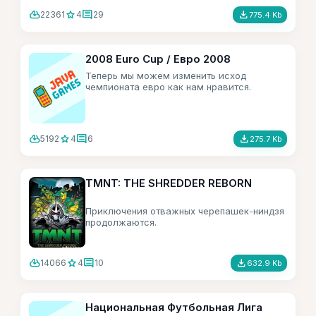
неприятности.
cloud_download
star
comment
file_download
22361
4
29
775.4 Kb
2008 Euro Cup / Евро 2008
Теперь мы можем изменить исход
чемпионата евро как нам нравится.
cloud_download
star
comment
file_download
5192
4
6
275.7 Kb
TMNT: THE SHREDDER REBORN
Приключения отважных черепашек-ниндзя
продолжаются.
cloud_download
star
comment
file_download
14066
4
10
632.9 Kb
Национальная Футбольная Лига