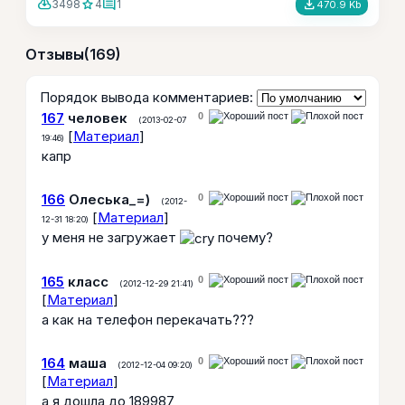
cloud_download
star
comment
file_download
3498
4
1
470.9 Kb
Отзывы
(169)
Порядок вывода комментариев:
167
человек
0
(2013-02-07
[
Материал
]
19:46)
капр
166
Олеська_=)
0
(2012-
[
Материал
]
12-31 18:20)
у меня не загружает
почему?
165
класс
0
(2012-12-29 21:41)
[
Материал
]
а как на телефон перекачать???
164
маша
0
(2012-12-04 09:20)
[
Материал
]
а я дошла до 189987