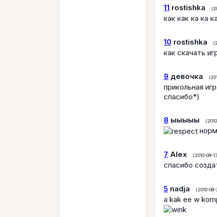
11
rostishka
(2
как как ка ка к
10
rostishka
(
как скачать иг
9
девочка
(20
прикольная игр
спасибо*)
8
ыыыыы
(2010
норм
7
Alex
(2010-09-13
спасибо созда
5
nadja
(2010-08-
a kak ee w komp