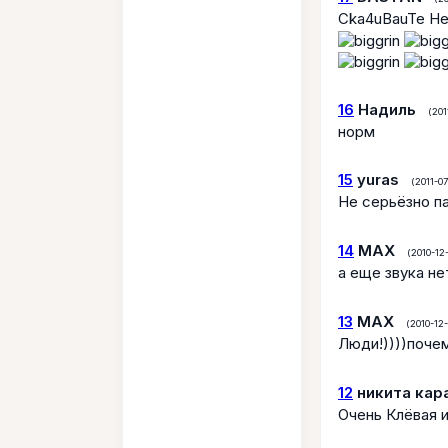
Cka4uBauTe He 
16
Надиль
(201
норм
15
yuras
(2011-07
Не серьёзно п
14
МАХ
(2010-12-
а еще звука н
13
МАХ
(2010-12-
Люди!))))поче
12
никита кар
Очень Клёвая и