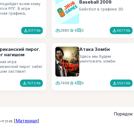
Baseball 2009
 подойдет всем кому
тся РПГ. В игре
Бейсбол в графике 3D.
охая графика,
чный сюжет и 20
в игрового времени.
file_download
cloud_download
star
comment
file_download
2880
4
0
517.7 Kb
567.7 Kb
риканский пирог.
Атака Зомби
ег нагишом
Здесь мы будем
уничтожать зомби.
ная игра
иканский пирог забег
шом заставит
еятся всех.
file_download
cloud_download
star
comment
file_download
7498
4
6
707.3 Kb
550.1 Kb
Порядок 
[
Материал
]
-17 21:41)