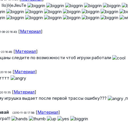
IIo}I{eJleuTe
[
Материал
]
1-08-20 16:40)
[
Материал
]
-23 16:46)
ацаны следите по возможности чтоб игрухи работали
[
Материал
]
20 10:34)
етттт
[
Материал
]
20 10:31)
му игрушка выдает после первой трассы ошибку???
,
авай
[
Материал
]
(2010-11-30 17:58)
гра!!!