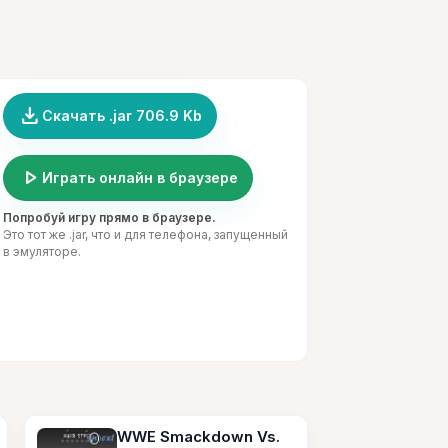
file_download
Скачать .jar 706.9 Kb
play_arrow
Играть онлайн в браузере
Попробуй игру прямо в браузере.
Это тот же .jar, что и для телефона, запущенный
в эмуляторе.
WWE Smackdown Vs.