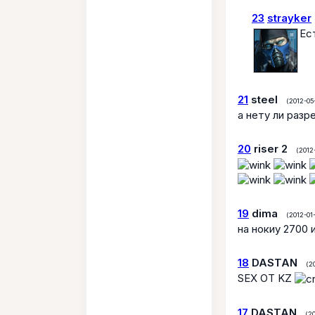
23
strayker
Ес
21
steel
(2012-05-
а нету ли разр
20
riser 2
(2012-
19
dima
(2012-01-
на нокиу 2700 
18
DASTAN
(20
SEX OT KZ
17
DASTAN
(20