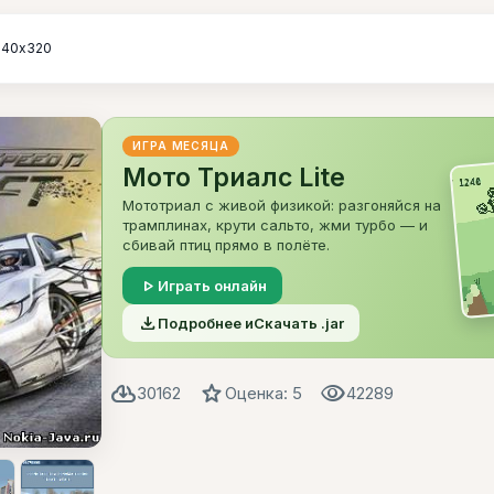
240х320
ИГРА МЕСЯЦА
Мото Триалс Lite
Мототриал с живой физикой: разгоняйся на
трамплинах, крути сальто, жми турбо — и
сбивай птиц прямо в полёте.
play_arrow
Играть онлайн
file_download
Подробнее и
Скачать .jar
cloud_download
star
visibility
30162
Оценка: 5
42289