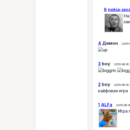
6
nokia-jav
На
за
4
Димон
(2010-
3
boy
(2010-08-16 
2
boy
(2010-08-16 
кайфовая игра
1
ALFa
(2010-08-16
Игра 