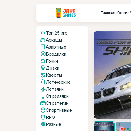
Главная
»
Гонки
»
crown
Топ 25 игр
sports_esports
Аркады
casino
Азартные
explore
Бродилки
directions_car
Гонки
sports_mma
Драки
travel_explore
Квесты
extension
Логические
flight
Леталки
military_tech
Стрелялки
castle
Стратегии
sports_soccer
Спортивные
shield
RPG
widgets
Разные