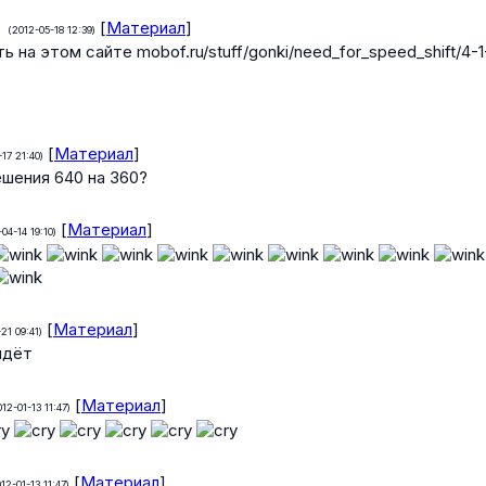
[
Материал
]
(2012-05-18 12:39)
ть на этом сайте mobof.ru/stuff/gonki/need_for_speed_shift/4-1
[
Материал
]
17 21:40)
ешения 640 на 360?
[
Материал
]
04-14 19:10)
[
Материал
]
21 09:41)
идёт
[
Материал
]
12-01-13 11:47)
[
Материал
]
12-01-13 11:47)