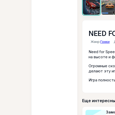
NEED FO
Жанр:
Гонки
Need for Spee
на высоте и ф
Огромные ско
делают эту и
Игра полност
Еще интересны
Замо