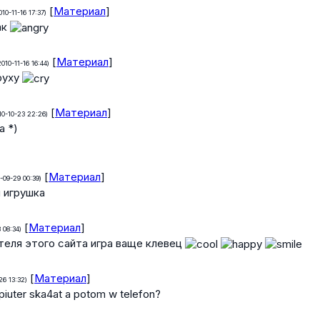
[
Материал
]
010-11-16 17:37)
ак
[
Материал
]
2010-11-16 16:44)
руху
[
Материал
]
10-10-23 22:26)
а *)
[
Материал
]
-09-29 00:39)
 игрушка
[
Материал
]
 08:34)
теля этого сайта игра ваще клевец
[
Материал
]
26 13:32)
iuter ska4at a potom w telefon?