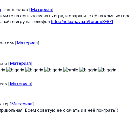
a
[
Материал
]
(2010-08-26 14:20)
жмите на ссылку скачать игру, и сохраните её на компьютер
качайте игру на телефон
http://nokia-java.ru/forum/3-8-1
[
Материал
]
08-19 11:53)
[
Материал
]
23:18)
[
Материал
]
23:18)
[
Материал
]
 11:30)
прикольная. Всем советую её скачать и в неё поиграть))