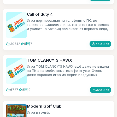
Call of duty 4
Игра портированая на телефоны с ПК, вот
только ее видоизменили, жанр тот же стрелять
и убивать а вот вид поменяли от первого лица,
на вид сверху и под углом.
cloud_download
star
comment
file_download
30742
5
7
449.0 Kb
TOM CLANCY'S HAWX
Игра TOM CLANCY'S HAWX ещё даже не вышла
на ПК а на мобильные телефоны уже. Очень
даже хорошая игра из серии воздушных
симуляторов.
cloud_download
star
comment
file_download
6727
5
0
320.0 Kb
Modern Golf Club
Игра в гольф.