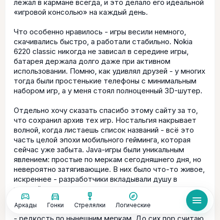
лежал в кармане всегда, и это делало его идеальной
«игровой консолью» на каждый день.
Что особенно нравилось - игры весили немного,
скачивались быстро, а работали стабильно. Nokia
6220 classic никогда не зависал в середине игры,
батарея держала долго даже при активном
использовании. Помню, как удивлял друзей - у многих
тогда были простенькие телефоны с минимальным
набором игр, а у меня стоял полноценный 3D-шутер.
Отдельно хочу сказать спасибо этому сайту за то,
что сохранил архив тех игр. Ностальгия накрывает
волной, когда листаешь список названий - всё это
часть целой эпохи мобильного гейминга, которая
сейчас уже забыта. Java-игры были уникальным
явлением: простые по меркам сегодняшнего дня, но
невероятно затягивающие. В них было что-то живое,
искреннее - разработчики вкладывали душу в
каждый пиксель.
sports_esports
directions_car
military_tech
explore
menu
Аркады
Гонки
Стрелялки
Логические
Nokia 6220 classic прослужил мне почти четыре года
- редкость по нынешним меркам. До сих пор считаю