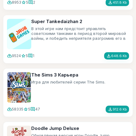
cloud_download
star
comment
file_download
8953
5
2
451.8 Kb
Super Tankedaizhan 2
В этой игре нам предстоит управлять
советскими танками в период второй мировой
войны, и победить неприятеля разгромив его в
хлам.
cloud_download
star
comment
file_download
9524
5
1
648.6 Kb
The Sims 3 Карьера
Игра для любителей серии The Sims.
cloud_download
star
comment
file_download
58335
5
47
912.6 Kb
Doodle Jump Deluxe
Обновлённая версия игры Doodle Jump.