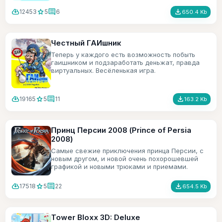
cloud_download
star
comment
file_download
12453
5
6
650.4 Kb
Честный ГАИшник
Теперь у каждого есть возможность побыть
гаишником и подзаработать деньжат, правда
виртуальных. Весёленькая игра.
cloud_download
star
comment
file_download
19165
5
11
163.2 Kb
Принц Персии 2008 (Prince of Persia
2008)
Самые свежие приключения принца Персии, с
новым другом, и новой очень похорошевшей
графикой и новыми трюками и приемами.
cloud_download
star
comment
file_download
17518
5
22
654.5 Kb
Tower Bloxx 3D: Deluxe