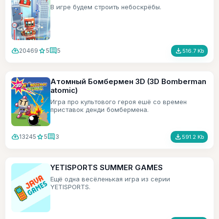
В игре будем строить небоскрёбы.
cloud_download
star
comment
file_download
20469
5
5
516.7 Kb
Атомный Бомбермен 3D (3D Bomberman
atomic)
Игра про культового героя ешё со времен
приставок денди бомбермена.
cloud_download
star
comment
file_download
13245
5
3
591.2 Kb
YETISPORTS SUMMER GAMES
Ещё одна весёленькая игра из серии
YETISPORTS.