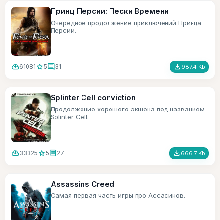
Принц Персии: Пески Времени
Очередное продолжение приключений Принца
Персии.
cloud_download
star
comment
file_download
61081
5
31
987.4 Kb
Splinter Cell conviction
Продолжение хорошего экшена под названием
Splinter Cell.
cloud_download
star
comment
file_download
33325
5
27
666.7 Kb
Assassins Creed
Самая первая часть игры про Ассасинов.