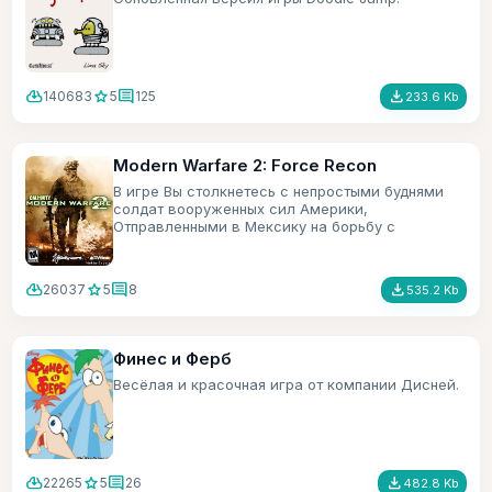
cloud_download
star
comment
file_download
140683
5
125
233.6 Kb
Modern Warfare 2: Force Recon
В игре Вы столкнетесь с непростыми буднями
солдат вооруженных сил Америки,
Отправленными в Мексику на борьбу с
террористами.
cloud_download
star
comment
file_download
26037
5
8
535.2 Kb
Финес и Ферб
Весёлая и красочная игра от компании Дисней.
cloud_download
star
comment
file_download
22265
5
26
482.8 Kb