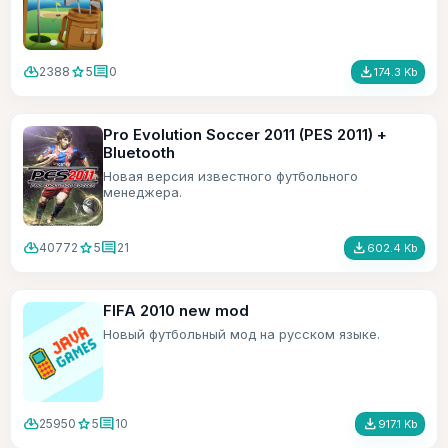
cloud_download
star
comment
file_download
2388
5
0
174.3 Kb
Pro Evolution Soccer 2011 (PES 2011) +
Bluetooth
Новая версия известного футбольного
менеджера.
cloud_download
star
comment
file_download
40772
5
21
602.4 Kb
FIFA 2010 new mod
Новый футбольный мод на русском языке.
cloud_download
star
comment
file_download
25950
5
10
917.1 Kb