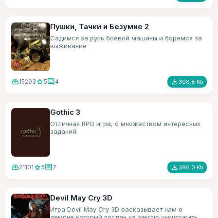
Пушки, Тачки и Безумие 2
Садимся за руль боевой машины и боремся за
выживание
cloud_download
star
comment
file_download
15293
5
4
308.8 Kb
Gothic 3
Отличная RPG игра, с множеством интересных
заданий.
cloud_download
star
comment
file_download
21101
5
7
386.0 Kb
Devil May Cry 3D
Игра Devil May Cry 3D расказывает нам о
демоне который послан на землю уничтожить