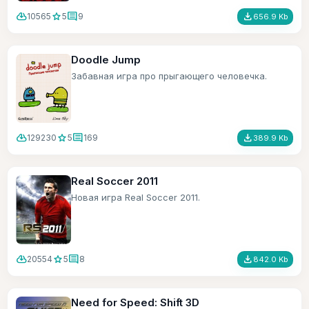
cloud_download
star
comment
file_download
10565
5
9
656.9 Kb
Doodle Jump
Забавная игра про прыгающего человечка.
cloud_download
star
comment
file_download
129230
5
169
389.9 Kb
Real Soccer 2011
Новая игра Real Soccer 2011.
cloud_download
star
comment
file_download
20554
5
8
842.0 Kb
Need for Speed: Shift 3D