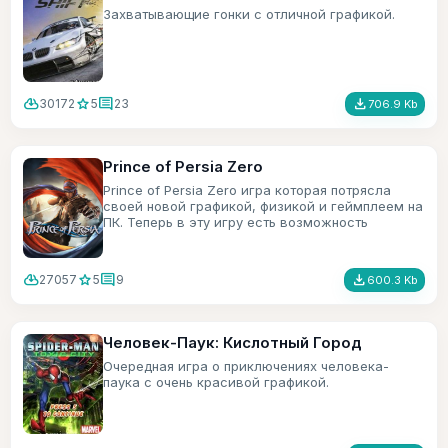
Захватывающие гонки с отличной графикой.
cloud_download
star
comment
file_download
30172
5
23
706.9 Kb
Prince of Persia Zero
Prince of Persia Zero игра которая потрясла
своей новой графикой, физикой и геймплеем на
ПК. Теперь в эту игру есть возможность
поиграть и на мобильном телефоне.
cloud_download
star
comment
file_download
27057
5
9
600.3 Kb
Человек-Паук: Кислотный Город
Очередная игра о приключениях человека-
паука с очень красивой графикой.