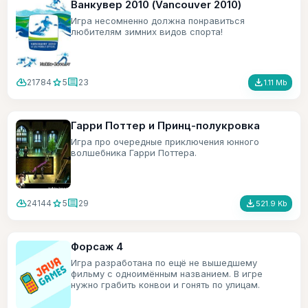
Ванкувер 2010 (Vancouver 2010)
Игра несомненно должна понравиться
любителям зимних видов спорта!
cloud_download
star
comment
file_download
21784
5
23
1.11 Mb
Гарри Поттер и Принц-полукровка
Игра про очередные приключения юнного
волшебника Гарри Поттера.
cloud_download
star
comment
file_download
24144
5
29
521.9 Kb
Форсаж 4
Игра разработана по ещё не вышедшему
фильму с одноимённым названием. В игре
нужно грабить конвои и гонять по улицам.