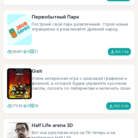
Первобытный Парк
Построий свой парк развлечений. Строй новые
атракционы и развлекайте древний народ.
cloud_download
star
comment
file_download
16481
5
11
185.7 Kb
Gish
Очень интересная игра с красивой графикой и
физикой, в которой будем управлять кусочком
смолы, ползать по лабиринтам и включать свою
смекалку.
cloud_download
star
comment
file_download
17019
5
16
362.9 Kb
Half Life arena 3D
Вот она культовая игра на ПК теперь и на
мобильных Half Life