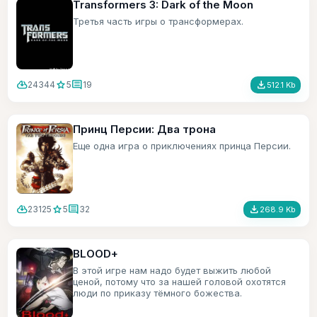
Transformers 3: Dark of the Moon
Третья часть игры о трансформерах.
cloud_download
star
comment
file_download
24344
5
19
512.1 Kb
Принц Персии: Два трона
Еще одна игра о приключениях принца Персии.
cloud_download
star
comment
file_download
23125
5
32
268.9 Kb
BLOOD+
В этой игре нам надо будет выжить любой
ценой, потому что за нашей головой охотятся
люди по приказу тёмного божества.