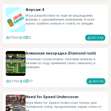
Форсаж 4
Игра разработана по ещё не вышедшему
фильму с одноимённым названием. В игре
нужно грабить конвои и гонять по улицам.
cloud_download
star
comment
file_download
17500
5
12
650.4 Kb
Алмазная лихорадка (Diamond rush)
Отличная головоломка. Хватаем алмазы и
бежим по ходу применяя свою смекалку и
реакцию.
cloud_download
star
comment
file_download
57750
5
77
360.1 Kb
Need for Speed Undercover
Игра Need for Speed Undercover только для
телефонов nokia, продолжение серии гонок от
ЕА.