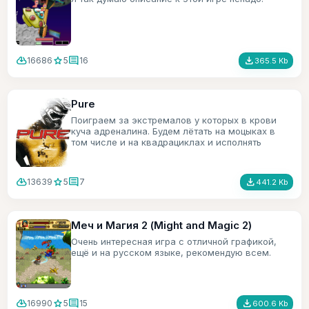
cloud_download
star
comment
file_download
16686
5
16
365.5 Kb
Pure
Поиграем за экстремалов у которых в крови
куча адреналина. Будем лётать на моцыках в
том числе и на квадрациклах и исполнять
трюки.
cloud_download
star
comment
file_download
13639
5
7
441.2 Kb
Меч и Магия 2 (Might and Magic 2)
Очень интересная игра с отличной графикой,
ещё и на русском языке, рекомендую всем.
cloud_download
star
comment
file_download
16990
5
15
600.6 Kb