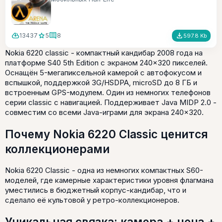
cloud_download
star
comment
file_download
13437
5
8
597.8 Kb
Nokia 6220 classic - компактный кандибар 2008 года на
платформе S40 5th Edition с экраном 240×320 пикселей.
Оснащён 5-мегапиксельной камерой с автофокусом и
вспышкой, поддержкой 3G/HSDPA, microSD до 8 ГБ и
встроенным GPS-модулем. Один из немногих телефонов
серии classic с навигацией. Поддерживает Java MIDP 2.0 -
совместим со всеми Java-играми для экрана 240×320.
Почему Nokia 6220 Classic ценится
коллекционерами
Nokia 6220 Classic - одна из немногих компактных S60-
моделей, где камерные характеристики уровня флагмана
уместились в бюджетный корпус-кандибар, что и
сделало её культовой у ретро-коллекционеров.
Уникальная связка: камера + цена +