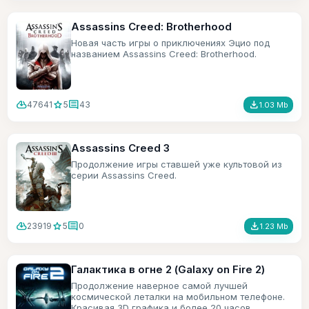
Assassins Creed: Brotherhood
Новая часть игры о приключениях Эцио под
названием Assassins Creed: Brotherhood.
cloud_download
star
comment
file_download
47641
5
43
1.03 Mb
Assassins Creed 3
Продолжение игры ставшей уже культовой из
серии Assassins Creed.
cloud_download
star
comment
file_download
23919
5
0
1.23 Mb
Галактика в огне 2 (Galaxy on Fire 2)
Продолжение наверное самой лучшей
космической леталки на мобильном телефоне.
Красивая 3D графика и более 20 часов