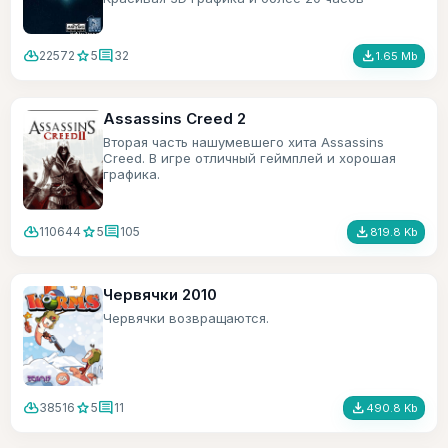
игрового времени.
cloud_download
star
comment
file_download
22572
5
32
1.65 Mb
Assassins Creed 2
Вторая часть нашумевшего хита Assassins
Creed. В игре отличный геймплей и хорошая
графика.
cloud_download
star
comment
file_download
110644
5
105
819.8 Kb
Червячки 2010
Червячки возвращаются.
cloud_download
star
comment
file_download
38516
5
11
490.8 Kb