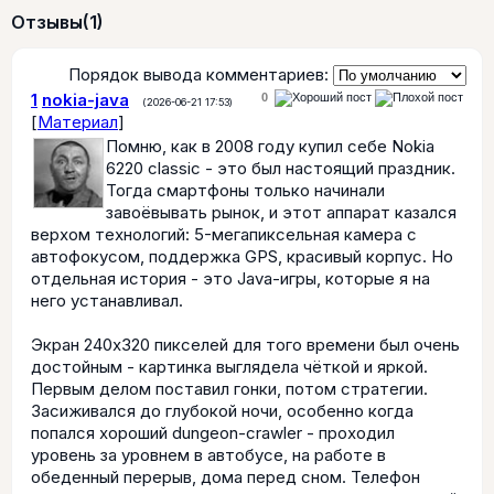
Отзывы
(1)
Порядок вывода комментариев:
1
nokia-java
0
(2026-06-21 17:53)
[
Материал
]
Помню, как в 2008 году купил себе Nokia
6220 classic - это был настоящий праздник.
Тогда смартфоны только начинали
завоёвывать рынок, и этот аппарат казался
верхом технологий: 5-мегапиксельная камера с
автофокусом, поддержка GPS, красивый корпус. Но
отдельная история - это Java-игры, которые я на
него устанавливал.
Экран 240x320 пикселей для того времени был очень
достойным - картинка выглядела чёткой и яркой.
Первым делом поставил гонки, потом стратегии.
Засиживался до глубокой ночи, особенно когда
попался хороший dungeon-crawler - проходил
уровень за уровнем в автобусе, на работе в
обеденный перерыв, дома перед сном. Телефон