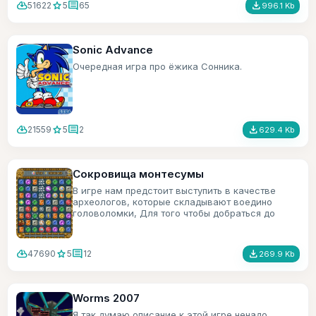
cloud_download
star
comment
file_download
51622
5
65
996.1 Kb
Sonic Advance
Очередная игра про ёжика Сонника.
cloud_download
star
comment
file_download
21559
5
2
629.4 Kb
Сокровища монтесумы
В игре нам предстоит выступить в качестве
археологов, которые складывают воедино
головоломки, Для того чтобы добраться до
сокровищ монтесумы.
cloud_download
star
comment
file_download
47690
5
12
269.9 Kb
Worms 2007
Я так думаю описание к этой игре ненадо.