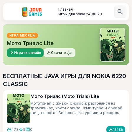
Главная
»
search
Игры для nokia 240x320
ИГРА МЕСЯЦА
Мото Триалс Lite
play_arrow
file_download
Играть онлайн
Скачать .jar
БЕСПЛАТНЫЕ JAVA ИГРЫ ДЛЯ NOKIA 6220
CLASSIC
Мото Триалс (Moto Trials) Lite
Мототриал с живой физикой: разгоняйся на
трамплинах, крути сальто, жми турбо и сбивай
птиц в полёте. Бесконечные уровни и рекорды.
cloud_download
star
comment
file_download
473
5
0
15.1 Kb