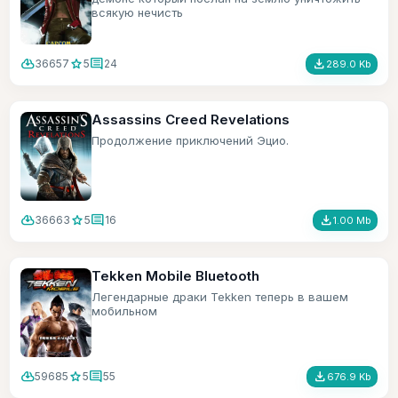
всякую нечисть
cloud_download
star
comment
file_download
36657
5
24
289.0 Kb
Assassins Creed Revelations
Продолжение приключений Эцио.
cloud_download
star
comment
file_download
36663
5
16
1.00 Mb
Tekken Mobile Bluetooth
Легендарные драки Tekken теперь в вашем
мобильном
cloud_download
star
comment
file_download
59685
5
55
676.9 Kb