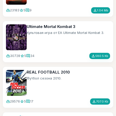
cloud_download
star
comment
file_download
23183
5
9
1.04 Mb
Ultimate Mortal Kombat 3
Культовая игра от ЕА Ultimate Mortal Kombat 3.
cloud_download
star
comment
file_download
30728
5
34
580.5 Kb
REAL FOOTBALL 2010
Футбол сезона 2010.
cloud_download
star
comment
file_download
29576
5
17
707.0 Kb