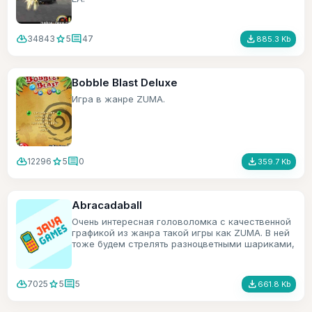
cloud_download
star
comment
file_download
34843
5
47
885.3 Kb
Bobble Blast Deluxe
Игра в жанре ZUMA.
cloud_download
star
comment
file_download
12296
5
0
359.7 Kb
Abracadaball
Очень интересная головоломка с качественной
графикой из жанра такой игры как ZUMA. В ней
тоже будем стрелять разноцветными шариками,
только в игре есть ещё всякие бонусы.
cloud_download
star
comment
file_download
7025
5
5
661.8 Kb