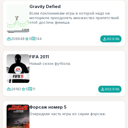
Gravity Defied
Всем поклонникам игры в которой надо на
мотоцикле преодолеть множество препятствий
чтоб достичь финиша.
cloud_download
star
comment
file_download
209648
5
144
60.6 Kb
FIFA 2011
Новый сезон футбола.
cloud_download
star
comment
file_download
29182
5
11
602.9 Kb
Форсаж номер 5
Очередная часть игры из серии форсаж.