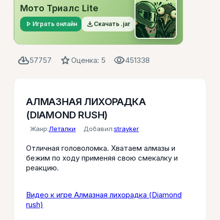
Мото Триалс Lite
play_arrow
file_download
Играть онлайн
Скачать .jar
cloud_download
star
visibility
57757
Оценка: 5
451338
АЛМАЗНАЯ ЛИХОРАДКА
(DIAMOND RUSH)
Жанр:
Леталки
Добавил:
strayker
Отличная головоломка. Хватаем алмазы и
бежим по ходу применяя свою смекалку и
реакцию.
Видео к игре Алмазная лихорадка (Diamond
rush)