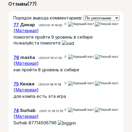
Отзывы
(77)
Порядок вывода комментариев:
77
Динар
0
(2013-02-10 16:42)
[
Материал
]
помогите пройти 9 уровень в себире
пожалуйста помогите
76
masha
0
(2013-01-19 21:32)
[
Материал
]
как пройти 8 уровень в сибире
75
Кенже
0
(2013-01-08 10:19)
[
Материал
]
для компа есть эта игра
74
Surhab
0
(2012-12-28 12:51)
[
Материал
]
Surhab 87714506796