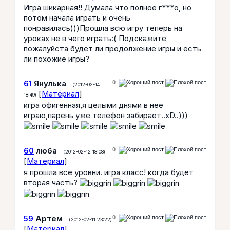
Игра шикарная!! Думала что полное г***о, но
потом начала играть и очень
понравилась)))Прошла всю игру теперь на
уроках не в чего играть:( Подскажите
пожалуйста будет ли продолжение игры и есть
ли похожие игры?
61
Янулька
0
(2012-02-14
[
Материал
]
18:49)
игра офигенная,я целыми днями в нее
играю,парень уже телефон забирает..хD..)))
60
люба
0
(2012-02-12 18:08)
[
Материал
]
я прошла все уровни. игра класс! когда будет
вторая часть?
59
Артем
0
(2012-02-11 23:22)
[
Материал
]