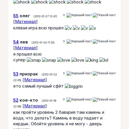
55
олег
0
(2012-01-27 12:47)
[
Материал
]
клёвая игра всю прошёл
54
лев
0
(2012-01-24 11:52)
[
Материал
]
я прошел всю
супер
53
призрак
0
(2012-01-22
[
Материал
]
22:05)
ето самый лучшый сфйт
52
кое-кто
0
(2012-01-18
[
Материал
]
22:06)
как пройти уровень 2 бавария там камень и
вода, что делать? Камень в воду падает и
кирдык. Обойти уровень я не могу - дверь