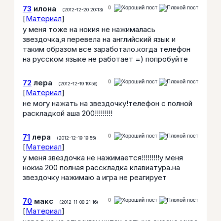
73
илона
0
(2012-12-20 20:13)
[
Материал
]
у меня тоже на нокия не нажималась
звездочка,я перевела на английский язык и
таким образом все заработало.когда телефон
на русском языке не работает =) попробуйте
72
лера
0
(2012-12-19 19:56)
[
Материал
]
не могу нажать на звездочку!телефон с полной
раскладкой аша 200!!!!!!!!!
71
лера
0
(2012-12-19 19:55)
[
Материал
]
у меня звездочка не нажимается!!!!!!!!!у меня
нокиа 200 полная расскладка клавиатура.на
звездочку нажимаю а игра не реагирует
70
макс
0
(2012-11-08 21:16)
[
Материал
]