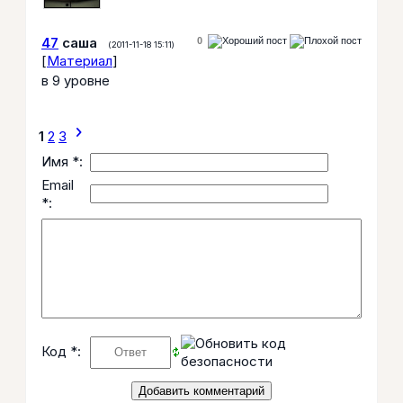
47
саша
0
(2011-11-18 15:11)
[
Материал
]
в 9 уровне
chevron_right
1
2
3
Имя *:
Email
*:
Код *: