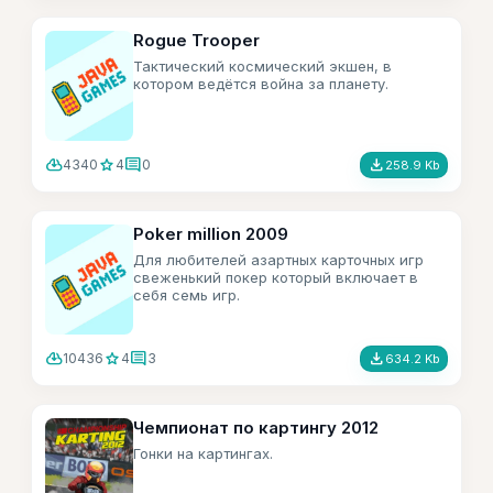
Rogue Trooper
Тактический космический экшен, в
котором ведётся война за планету.
cloud_download
star
comment
file_download
4340
4
0
258.9 Kb
Poker million 2009
Для любителей азартных карточных игр
свеженький покер который включает в
себя семь игр.
cloud_download
star
comment
file_download
10436
4
3
634.2 Kb
Чемпионат по картингу 2012
Гонки на картингах.