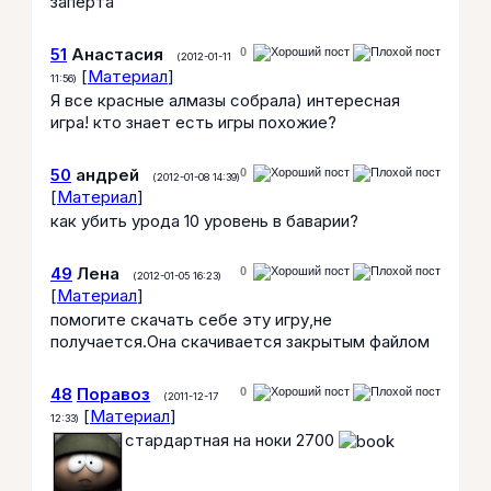
заперта
51
Анастасия
0
(2012-01-11
[
Материал
]
11:56)
Я все красные алмазы собрала) интересная
игра! кто знает есть игры похожие?
50
андрей
0
(2012-01-08 14:39)
[
Материал
]
как убить урода 10 уровень в баварии?
49
Лена
0
(2012-01-05 16:23)
[
Материал
]
помогите скачать себе эту игру,не
получается.Она скачивается закрытым файлом
48
Поравоз
0
(2011-12-17
[
Материал
]
12:33)
стардартная на ноки 2700