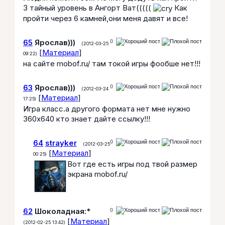
3 тайный уровень в Ангорт Ват(((((
Как
пройти через 6 камней,они меня давят и все!
65
Ярослав)))
0
(2012-03-25
[
Материал
]
09:22)
на сайте mobof.ru/ там токой игры фообше нет!!!
63
Ярослав)))
0
(2012-03-24
[
Материал
]
17:25)
Игра класс.а другого формата нет мне нужно
360х640 кто знает дайте ссылку!!!
64
strayker
0
(2012-03-25
[
Материал
]
00:25)
Вот где есть игры под твой размер
экрана mobof.ru/
62
Шоколадная:*
0
[
Материал
]
(2012-02-25 13:42)