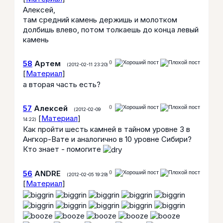
Алексей,
там средний камень держишь и молотком
долбишь влево, потом толкаешь до конца левый
камень
58
Артем
0
(2012-02-11 23:20)
[
Материал
]
а вторая часть есть?
57
Алексей
0
(2012-02-09
[
Материал
]
14:22)
Как пройти шесть камней в тайном уровне 3 в
Ангкор-Вате и аналогично в 10 уровне Сибири?
Кто знает - помогите
56
ANDRE
0
(2012-02-05 19:29)
[
Материал
]