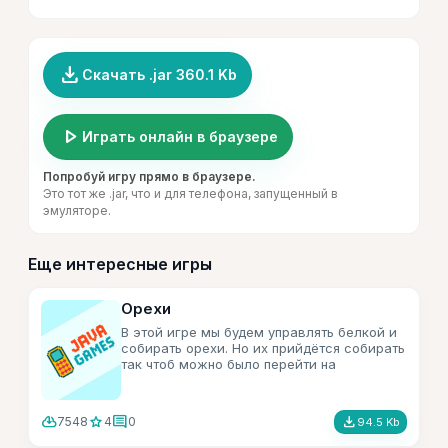
file_download
Скачать .jar 360.1 Kb
play_arrow
Играть онлайн в браузере
Попробуй игру прямо в браузере.
Это тот же .jar, что и для телефона, запущенный в
эмуляторе.
Еще интересные игры
Орехи
В этой игре мы будем управлять белкой и
собирать орехи. Но их прийдётся собирать
так чтоб можно было перейти на
следующий уровень.
cloud_download
star
comment
file_download
7548
4
0
94.5 Kb