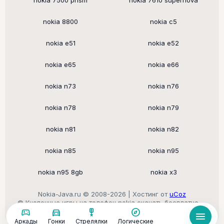
nokia 7500 prism
nokia 7610 supernova
nokia 8800
nokia c5
nokia e51
nokia e52
nokia e65
nokia e66
nokia n73
nokia n76
nokia n78
nokia n79
nokia n81
nokia n82
nokia n85
nokia n95
nokia n95 8gb
nokia x3
Nokia-Java.ru © 2008-2026 |
Хостинг от
uCoz
© Кнопочные игры на телефон nokia скачать бесплатно —
sports_esports
directions_car
military_tech
explore
старые игры для кнопочных телефонов
menu
Аркады
Гонки
Стрелялки
Логические