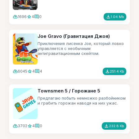
cloud_download
star
comment
file_download
1696
4
0
1.04 Mb
Joe Gravo (Гравитация Джоя)
Приключения лисенка Joe, который ловко
управляется с необычным
антигравитационным скейтом.
cloud_download
star
comment
file_download
6045
4
4
251.4 Kb
Townsmen 5 / Горожане 5
Предлагаю побыть немножко разбойником
и грабить горожан наводя на них ужас.
cloud_download
star
comment
file_download
3702
4
0
232.8 Kb