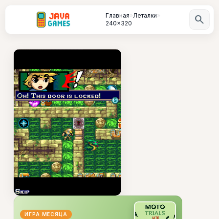
Главная
»
Леталки
»
search
240x320
ИГРА МЕСЯЦА