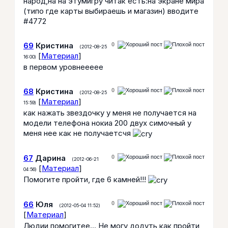
народ,на на этумигру читак есть:на экране мира
(типо где карты выбираешь и магазин) вводите
#4772
69
Кристина
0
(2012-08-25
[
Материал
]
16:00)
в первом уровнеееее
68
Кристина
0
(2012-08-25
[
Материал
]
15:59)
как нажать звездочку у меня не получается на
модели телефона нокиа 200 двух симочный у
меня нее как не получаетсчя
67
Дарина
0
(2012-06-21
[
Материал
]
04:56)
Помогите пройти, где 6 камней!!!
66
Юля
0
(2012-05-04 11:52)
[
Материал
]
Людии помогитее... Не могу додуть как пройти