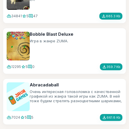
cloud_download
star
comment
file_download
34841
5
47
885.3 Kb
Bobble Blast Deluxe
Игра в жанре ZUMA.
cloud_download
star
comment
file_download
12295
5
0
359.7 Kb
Abracadaball
Очень интересная головоломка с качественной
графикой из жанра такой игры как ZUMA. В ней
тоже будем стрелять разноцветными шариками,
только в игре есть ещё всякие бонусы.
cloud_download
star
comment
file_download
7024
5
5
661.8 Kb