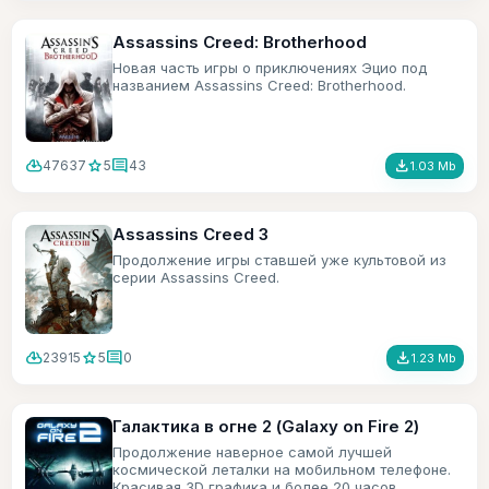
Assassins Creed: Brotherhood
Новая часть игры о приключениях Эцио под
названием Assassins Creed: Brotherhood.
cloud_download
star
comment
file_download
47637
5
43
1.03 Mb
Assassins Creed 3
Продолжение игры ставшей уже культовой из
серии Assassins Creed.
cloud_download
star
comment
file_download
23915
5
0
1.23 Mb
Галактика в огне 2 (Galaxy on Fire 2)
Продолжение наверное самой лучшей
космической леталки на мобильном телефоне.
Красивая 3D графика и более 20 часов