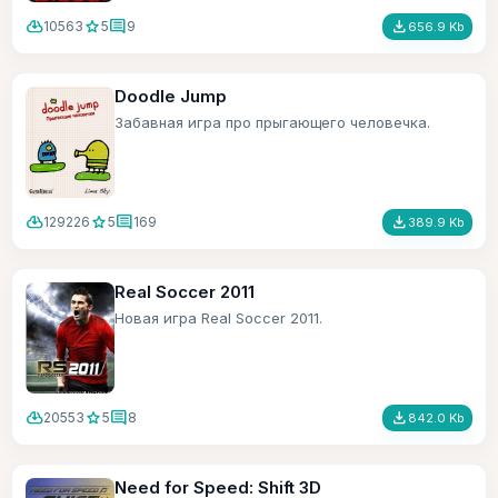
cloud_download
star
comment
file_download
10563
5
9
656.9 Kb
Doodle Jump
Забавная игра про прыгающего человечка.
cloud_download
star
comment
file_download
129226
5
169
389.9 Kb
Real Soccer 2011
Новая игра Real Soccer 2011.
cloud_download
star
comment
file_download
20553
5
8
842.0 Kb
Need for Speed: Shift 3D