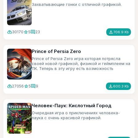
Захватывающие гонки с отличной графикой.
cloud_download
star
comment
file_download
30170
5
23
706.9 Kb
Prince of Persia Zero
Prince of Persia Zero игра которая потрясла
своей новой графикой, физикой и геймплеем на
ПК. Теперь в эту игру есть возможность
поиграть и на мобильном телефоне.
cloud_download
star
comment
file_download
27056
5
9
600.3 Kb
Человек-Паук: Кислотный Город
Очередная игра о приключениях человека-
паука с очень красивой графикой.