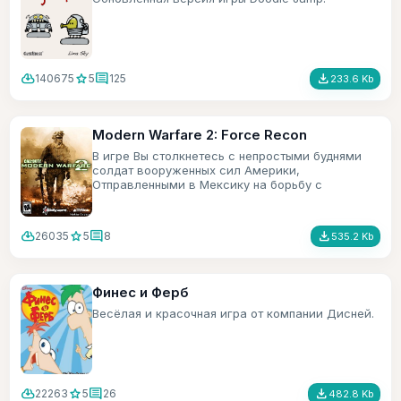
cloud_download
star
comment
file_download
140675
5
125
233.6 Kb
Modern Warfare 2: Force Recon
В игре Вы столкнетесь с непростыми буднями
солдат вооруженных сил Америки,
Отправленными в Мексику на борьбу с
террористами.
cloud_download
star
comment
file_download
26035
5
8
535.2 Kb
Финес и Ферб
Весёлая и красочная игра от компании Дисней.
cloud_download
star
comment
file_download
22263
5
26
482.8 Kb