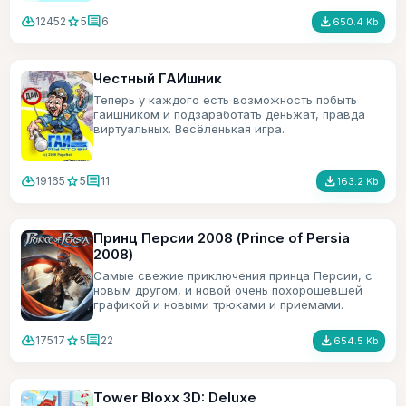
cloud_download
star
comment
file_download
12452
5
6
650.4 Kb
Честный ГАИшник
Теперь у каждого есть возможность побыть
гаишником и подзаработать деньжат, правда
виртуальных. Весёленькая игра.
cloud_download
star
comment
file_download
19165
5
11
163.2 Kb
Принц Персии 2008 (Prince of Persia
2008)
Самые свежие приключения принца Персии, с
новым другом, и новой очень похорошевшей
графикой и новыми трюками и приемами.
cloud_download
star
comment
file_download
17517
5
22
654.5 Kb
Tower Bloxx 3D: Deluxe