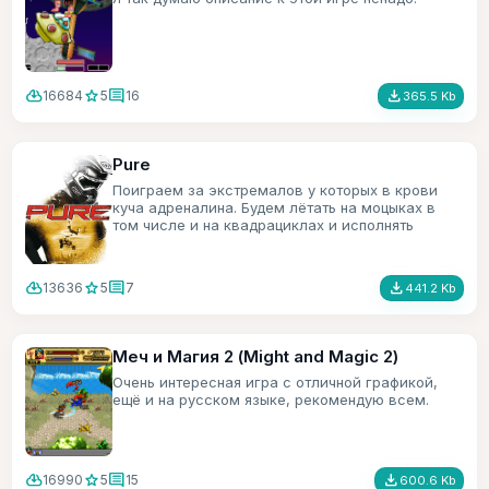
cloud_download
star
comment
file_download
16684
5
16
365.5 Kb
Pure
Поиграем за экстремалов у которых в крови
куча адреналина. Будем лётать на моцыках в
том числе и на квадрациклах и исполнять
трюки.
cloud_download
star
comment
file_download
13636
5
7
441.2 Kb
Меч и Магия 2 (Might and Magic 2)
Очень интересная игра с отличной графикой,
ещё и на русском языке, рекомендую всем.
cloud_download
star
comment
file_download
16990
5
15
600.6 Kb