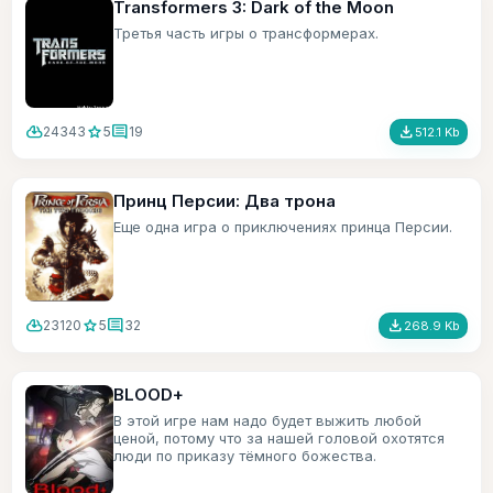
Transformers 3: Dark of the Moon
Третья часть игры о трансформерах.
cloud_download
star
comment
file_download
24343
5
19
512.1 Kb
Принц Персии: Два трона
Еще одна игра о приключениях принца Персии.
cloud_download
star
comment
file_download
23120
5
32
268.9 Kb
BLOOD+
В этой игре нам надо будет выжить любой
ценой, потому что за нашей головой охотятся
люди по приказу тёмного божества.