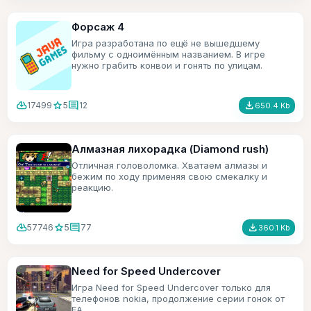
Форсаж 4
Игра разработана по ещё не вышедшему
фильму с одноимённым названием. В игре
нужно грабить конвои и гонять по улицам.
cloud_download
star
comment
file_download
17499
5
12
650.4 Kb
Алмазная лихорадка (Diamond rush)
Отличная головоломка. Хватаем алмазы и
бежим по ходу применяя свою смекалку и
реакцию.
cloud_download
star
comment
file_download
57746
5
77
360.1 Kb
Need for Speed Undercover
Игра Need for Speed Undercover только для
телефонов nokia, продолжение серии гонок от
ЕА.