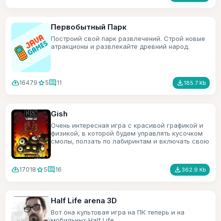
Первобытный Парк
Построий свой парк развлечений. Строй новые
атракционы и развлекайте древний народ.
cloud_download
star
comment
file_download
16479
5
11
185.7 Kb
Gish
Очень интересная игра с красивой графикой и
физикой, в которой будем управлять кусочком
смолы, ползать по лабиринтам и включать свою
смекалку.
cloud_download
star
comment
file_download
17018
5
16
362.9 Kb
Half Life arena 3D
Вот она культовая игра на ПК теперь и на
мобильных Half Life