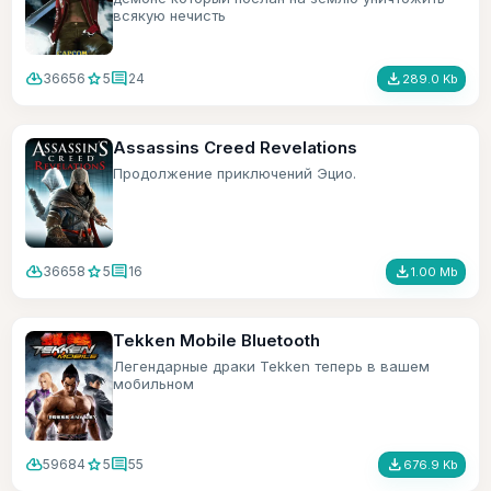
всякую нечисть
cloud_download
star
comment
file_download
36656
5
24
289.0 Kb
Assassins Creed Revelations
Продолжение приключений Эцио.
cloud_download
star
comment
file_download
36658
5
16
1.00 Mb
Tekken Mobile Bluetooth
Легендарные драки Tekken теперь в вашем
мобильном
cloud_download
star
comment
file_download
59684
5
55
676.9 Kb