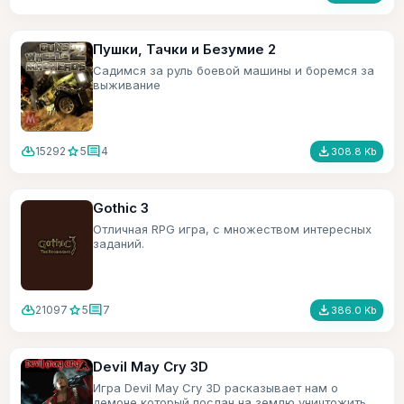
Пушки, Тачки и Безумие 2
Садимся за руль боевой машины и боремся за
выживание
cloud_download
star
comment
file_download
15292
5
4
308.8 Kb
Gothic 3
Отличная RPG игра, с множеством интересных
заданий.
cloud_download
star
comment
file_download
21097
5
7
386.0 Kb
Devil May Cry 3D
Игра Devil May Cry 3D расказывает нам о
демоне который послан на землю уничтожить