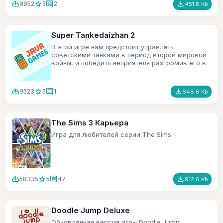
cloud_download
star
comment
file_download
8952
5
2
451.8 Kb
Super Tankedaizhan 2
В этой игре нам предстоит управлять
советскими танками в период второй мировой
войны, и победить неприятеля разгромив его в
хлам.
cloud_download
star
comment
file_download
9523
5
1
648.6 Kb
The Sims 3 Карьера
Игра для любителей серии The Sims.
cloud_download
star
comment
file_download
58335
5
47
912.6 Kb
Doodle Jump Deluxe
Обновлённая версия игры Doodle Jump.