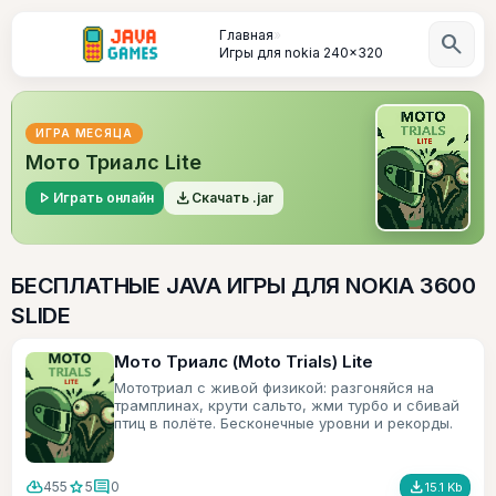
Главная
»
search
Игры для nokia 240x320
ИГРА МЕСЯЦА
Мото Триалс Lite
play_arrow
file_download
Играть онлайн
Скачать .jar
БЕСПЛАТНЫЕ JAVA ИГРЫ ДЛЯ NOKIA 3600
SLIDE
Мото Триалс (Moto Trials) Lite
Мототриал с живой физикой: разгоняйся на
трамплинах, крути сальто, жми турбо и сбивай
птиц в полёте. Бесконечные уровни и рекорды.
cloud_download
star
comment
file_download
455
5
0
15.1 Kb