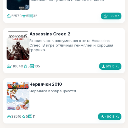
игрового времени.
cloud_download
star
comment
file_download
22570
5
32
1.65 Mb
Assassins Creed 2
Вторая часть нашумевшего хита Assassins
Creed. В игре отличный геймплей и хорошая
графика.
cloud_download
star
comment
file_download
110640
5
105
819.8 Kb
Червячки 2010
Червячки возвращаются.
cloud_download
star
comment
file_download
38516
5
11
490.8 Kb