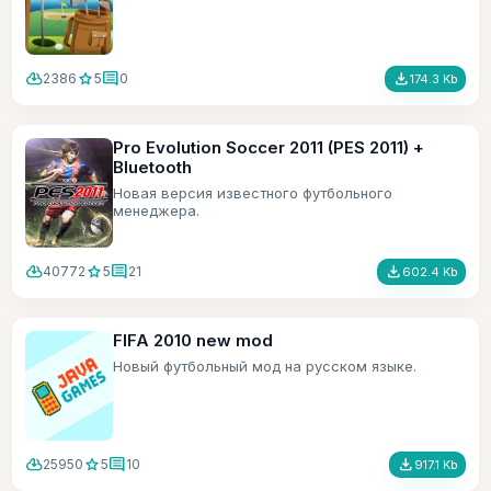
cloud_download
star
comment
file_download
2386
5
0
174.3 Kb
Pro Evolution Soccer 2011 (PES 2011) +
Bluetooth
Новая версия известного футбольного
менеджера.
cloud_download
star
comment
file_download
40772
5
21
602.4 Kb
FIFA 2010 new mod
Новый футбольный мод на русском языке.
cloud_download
star
comment
file_download
25950
5
10
917.1 Kb