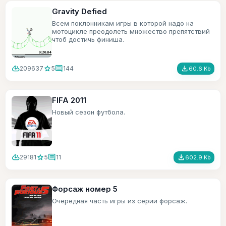
Gravity Defied
Всем поклонникам игры в которой надо на
мотоцикле преодолеть множество препятствий
чтоб достичь финиша.
cloud_download
star
comment
file_download
209637
5
144
60.6 Kb
FIFA 2011
Новый сезон футбола.
cloud_download
star
comment
file_download
29181
5
11
602.9 Kb
Форсаж номер 5
Очередная часть игры из серии форсаж.