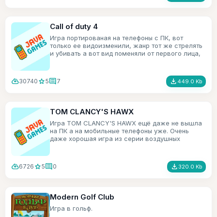
Call of duty 4
Игра портированая на телефоны с ПК, вот
только ее видоизменили, жанр тот же стрелять
и убивать а вот вид поменяли от первого лица,
на вид сверху и под углом.
cloud_download
star
comment
file_download
30740
5
7
449.0 Kb
TOM CLANCY'S HAWX
Игра TOM CLANCY'S HAWX ещё даже не вышла
на ПК а на мобильные телефоны уже. Очень
даже хорошая игра из серии воздушных
симуляторов.
cloud_download
star
comment
file_download
6726
5
0
320.0 Kb
Modern Golf Club
Игра в гольф.