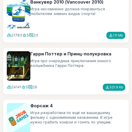
Ванкувер 2010 (Vancouver 2010)
Игра несомненно должна понравиться
любителям зимних видов спорта!
cloud_download
star
comment
file_download
21783
5
23
1.11 Mb
Гарри Поттер и Принц-полукровка
Игра про очередные приключения юнного
волшебника Гарри Поттера.
cloud_download
star
comment
file_download
24141
5
29
521.9 Kb
Форсаж 4
Игра разработана по ещё не вышедшему
фильму с одноимённым названием. В игре
нужно грабить конвои и гонять по улицам.