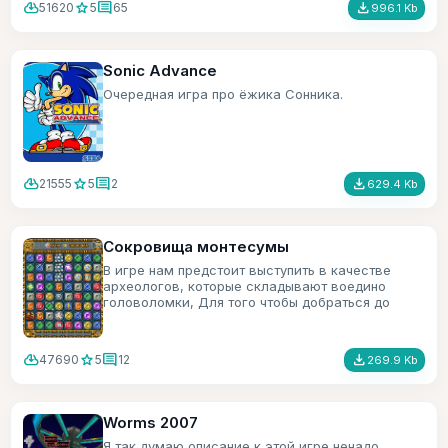
cloud_download
star
comment
file_download
51620
5
65
996.1 Kb
Sonic Advance
Очередная игра про ёжика Сонника.
cloud_download
star
comment
file_download
21555
5
2
629.4 Kb
Сокровища монтесумы
В игре нам предстоит выступить в качестве
археологов, которые складывают воедино
головоломки, Для того чтобы добраться до
сокровищ монтесумы.
cloud_download
star
comment
file_download
47690
5
12
269.9 Kb
Worms 2007
Я так думаю описание к этой игре ненадо.