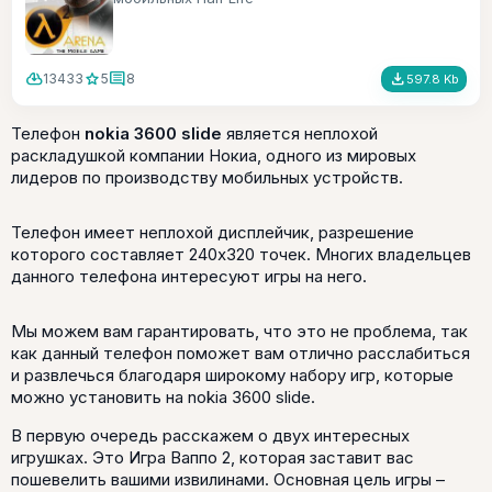
cloud_download
star
comment
file_download
13433
5
8
597.8 Kb
Телефон
nokia 3600 slide
является неплохой
раскладушкой компании Нокиа, одного из мировых
лидеров по производству мобильных устройств.
Телефон имеет неплохой дисплейчик, разрешение
которого составляет 240x320 точек. Многих владельцев
данного телефона интересуют игры на него.
Мы можем вам гарантировать, что это не проблема, так
как данный телефон поможет вам отлично расслабиться
и развлечься благодаря широкому набору игр, которые
можно установить на nokia 3600 slide.
В первую очередь расскажем о двух интересных
игрушках. Это Игра Ваппо 2, которая заставит вас
пошевелить вашими извилинами. Основная цель игры –