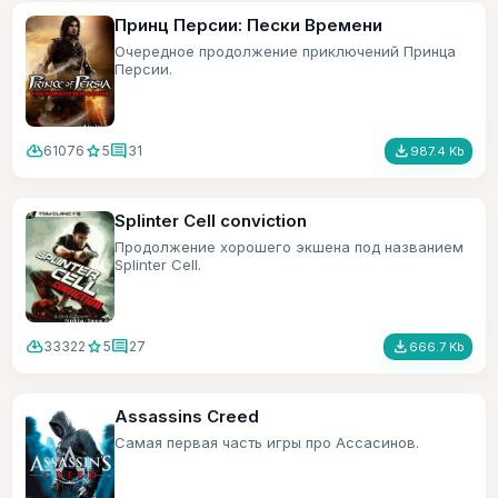
Принц Персии: Пески Времени
Очередное продолжение приключений Принца
Персии.
cloud_download
star
comment
file_download
61076
5
31
987.4 Kb
Splinter Cell conviction
Продолжение хорошего экшена под названием
Splinter Cell.
cloud_download
star
comment
file_download
33322
5
27
666.7 Kb
Assassins Creed
Самая первая часть игры про Ассасинов.