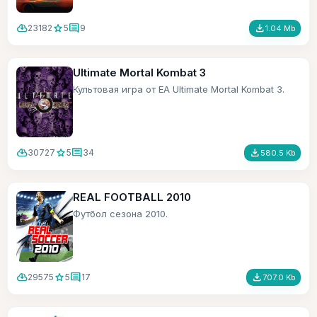
cloud_download
star
comment
file_download
23182
5
9
1.04 Mb
Ultimate Mortal Kombat 3
Культовая игра от ЕА Ultimate Mortal Kombat 3.
cloud_download
star
comment
file_download
30727
5
34
580.5 Kb
REAL FOOTBALL 2010
Футбол сезона 2010.
cloud_download
star
comment
file_download
29575
5
17
707.0 Kb