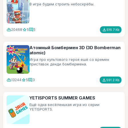
В игре будем строить небоскрёбы.
cloud_download
star
comment
file_download
20468
5
5
516.7 Kb
Атомный Бомбермен 3D (3D Bomberman
atomic)
Игра про культового героя ешё со времен
приставок денди бомбермена.
cloud_download
star
comment
file_download
13244
5
3
591.2 Kb
YETISPORTS SUMMER GAMES
Ещё одна весёленькая игра из серии
YETISPORTS.