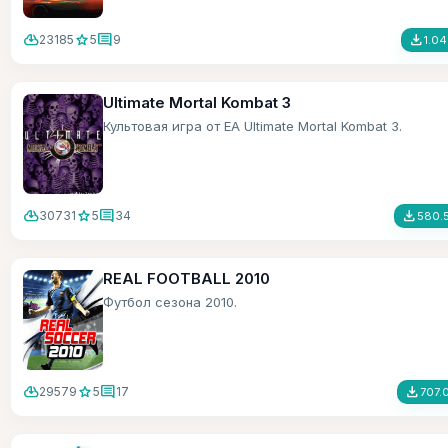
cloud_download
star
comment
file_download
23185
5
9
1.0
Ultimate Mortal Kombat 3
Культовая игра от ЕА Ultimate Mortal Kombat 3.
cloud_download
star
comment
file_download
30731
5
34
580.
REAL FOOTBALL 2010
Футбол сезона 2010.
cloud_download
star
comment
file_download
29579
5
17
707.