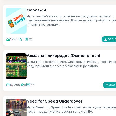
Форсаж 4
Игра разработана по ещё не вышедшему фильму с
одноимённым названием. В игре нужно грабить кон
и гонять по улицам.
cloud_download
star
comment
file_download
17501
5
12
650.4
Алмазная лихорадка (Diamond rush)
Отличная головоломка. Хватаем алмазы и бежим п
ходу применяя свою смекалку и реакцию.
cloud_download
star
comment
file_download
57760
5
77
360.
Need for Speed Undercover
Игра Need for Speed Undercover только для телефо
nokia, продолжение серии гонок от ЕА.