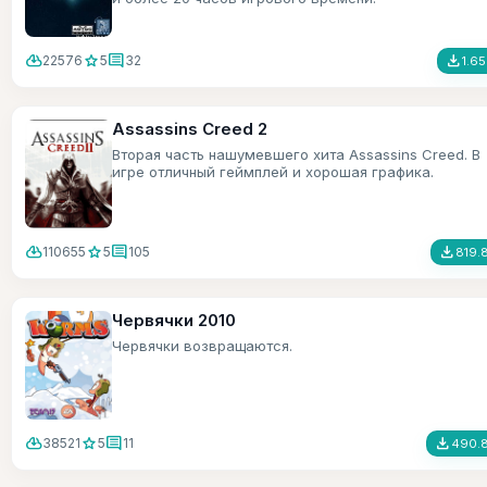
cloud_download
star
comment
file_download
22576
5
32
1.6
Assassins Creed 2
Вторая часть нашумевшего хита Assassins Creed. В
игре отличный геймплей и хорошая графика.
cloud_download
star
comment
file_download
110655
5
105
819.
Червячки 2010
Червячки возвращаются.
cloud_download
star
comment
file_download
38521
5
11
490.8