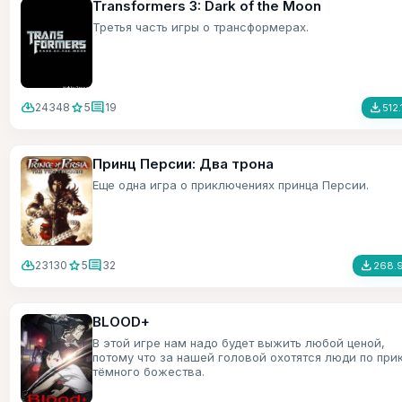
Transformers 3: Dark of the Moon
Третья часть игры о трансформерах.
cloud_download
star
comment
file_download
24348
5
19
512.
Принц Персии: Два трона
Еще одна игра о приключениях принца Персии.
cloud_download
star
comment
file_download
23130
5
32
268.9
BLOOD+
В этой игре нам надо будет выжить любой ценой,
потому что за нашей головой охотятся люди по при
тёмного божества.