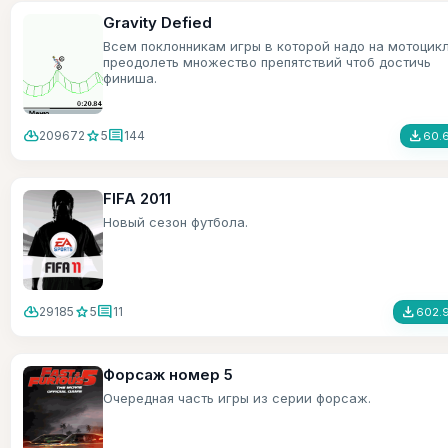
Gravity Defied
Всем поклонникам игры в которой надо на мотоцик
преодолеть множество препятствий чтоб достичь
финиша.
cloud_download
star
comment
file_download
209672
5
144
60.
FIFA 2011
Новый сезон футбола.
cloud_download
star
comment
file_download
29185
5
11
602.9
Форсаж номер 5
Очередная часть игры из серии форсаж.