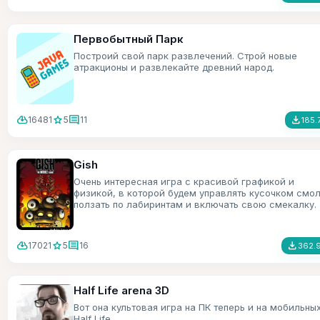
Первобытный Парк
Построий свой парк развлечений. Строй новые
атракционы и развлекайте древний народ.
cloud_download
star
comment
file_download
16481
5
11
185.
Gish
Очень интересная игра с красивой графикой и
физикой, в которой будем управлять кусочком смол
ползать по лабиринтам и включать свою смекалку.
cloud_download
star
comment
file_download
17021
5
16
362.
Half Life arena 3D
Вот она культовая игра на ПК теперь и на мобильны
Half Life