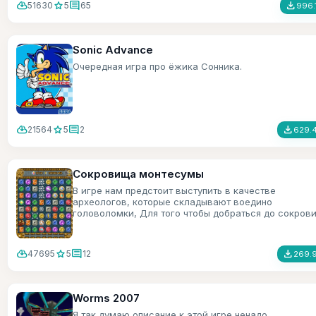
cloud_download
star
comment
file_download
51630
5
65
996.
Sonic Advance
Очередная игра про ёжика Сонника.
cloud_download
star
comment
file_download
21564
5
2
629.4
Сокровища монтесумы
В игре нам предстоит выступить в качестве
археологов, которые складывают воедино
головоломки, Для того чтобы добраться до сокров
монтесумы.
cloud_download
star
comment
file_download
47695
5
12
269.9
Worms 2007
Я так думаю описание к этой игре ненадо.