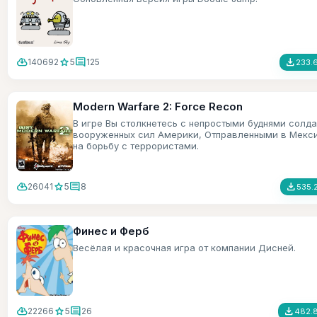
cloud_download
star
comment
file_download
140692
5
125
233.
Modern Warfare 2: Force Recon
В игре Вы столкнетесь с непростыми буднями солда
вооруженных сил Америки, Отправленными в Мекс
на борьбу с террористами.
cloud_download
star
comment
file_download
26041
5
8
535.
Финес и Ферб
Весёлая и красочная игра от компании Дисней.
cloud_download
star
comment
file_download
22266
5
26
482.8