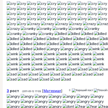
3
рост
[
Материал
]
0
(2011-05-12 17:03)