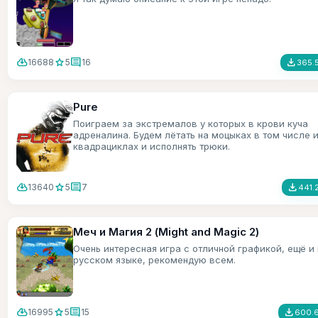
cloud_download
star
comment
file_download
16688
5
16
365.
Pure
Поиграем за экстремалов у которых в крови куча
адреналина. Будем лётать на моцыках в том числе и
квадрациклах и исполнять трюки.
cloud_download
star
comment
file_download
13640
5
7
441.
Меч и Магия 2 (Might and Magic 2)
Очень интересная игра с отличной графикой, ещё и 
русском языке, рекомендую всем.
cloud_download
star
comment
file_download
16995
5
15
600.6