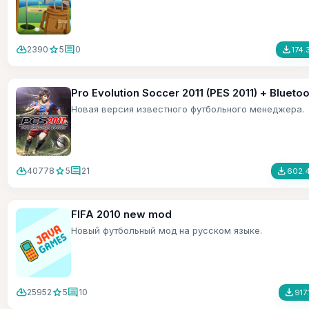
cloud_download
star
comment
file_download
2390
5
0
174.
Pro Evolution Soccer 2011 (PES 2011) + Bluetoo
Новая версия известного футбольного менеджера.
cloud_download
star
comment
file_download
40778
5
21
602.4
FIFA 2010 new mod
Новый футбольный мод на русском языке.
cloud_download
star
comment
file_download
25952
5
10
917.