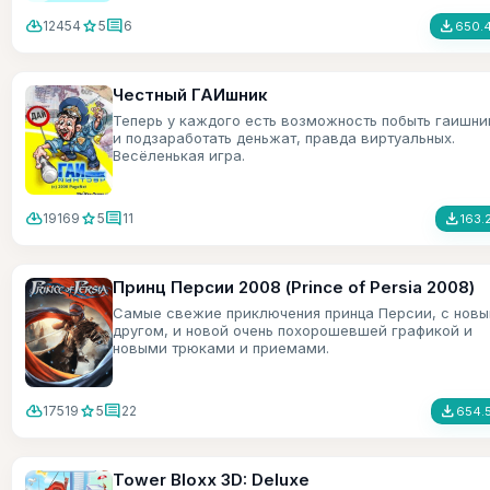
cloud_download
star
comment
file_download
12454
5
6
650.4
Честный ГАИшник
Теперь у каждого есть возможность побыть гаишн
и подзаработать деньжат, правда виртуальных.
Весёленькая игра.
cloud_download
star
comment
file_download
19169
5
11
163.
Принц Персии 2008 (Prince of Persia 2008)
Самые свежие приключения принца Персии, с нов
другом, и новой очень похорошевшей графикой и
новыми трюками и приемами.
cloud_download
star
comment
file_download
17519
5
22
654.
Tower Bloxx 3D: Deluxe