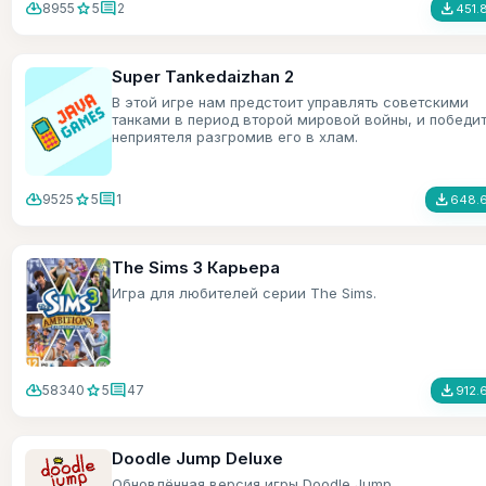
cloud_download
star
comment
file_download
8955
5
2
451.
Super Tankedaizhan 2
В этой игре нам предстоит управлять советскими
танками в период второй мировой войны, и победи
неприятеля разгромив его в хлам.
cloud_download
star
comment
file_download
9525
5
1
648.6
The Sims 3 Карьера
Игра для любителей серии The Sims.
cloud_download
star
comment
file_download
58340
5
47
912.
Doodle Jump Deluxe
Обновлённая версия игры Doodle Jump.