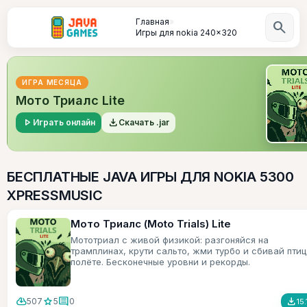
Главная
»
search
Игры для nokia 240x320
ИГРА МЕСЯЦА
Мото Триалс Lite
play_arrow
file_download
Играть онлайн
Скачать .jar
БЕСПЛАТНЫЕ JAVA ИГРЫ ДЛЯ NOKIA 5300
XPRESSMUSIC
Мото Триалс (Moto Trials) Lite
Мототриал с живой физикой: разгоняйся на
трамплинах, крути сальто, жми турбо и сбивай птиц
полёте. Бесконечные уровни и рекорды.
cloud_download
star
comment
file_download
507
5
0
15.