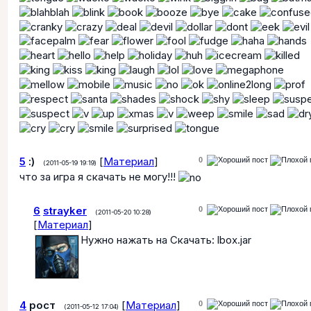
5
:)
[
Материал
]
0
(2011-05-19 19:19)
что за игра я скачать не могу!!!
6
strayker
0
(2011-05-20 10:28)
[
Материал
]
Нужно нажать на Скачать: lbox.jar
4
рост
[
Материал
]
0
(2011-05-12 17:04)