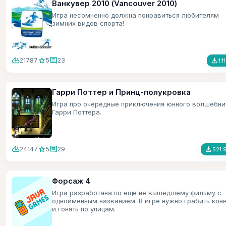
Ванкувер 2010 (Vancouver 2010)
Игра несомненно должна понравиться любителям
зимних видов спорта!
cloud_download
star
comment
file_download
21787
5
23
1.1
Гарри Поттер и Принц-полукровка
Игра про очередные приключения юнного волшебни
Гарри Поттера.
cloud_download
star
comment
file_download
24147
5
29
521.
Форсаж 4
Игра разработана по ещё не вышедшему фильму с
одноимённым названием. В игре нужно грабить кон
и гонять по улицам.