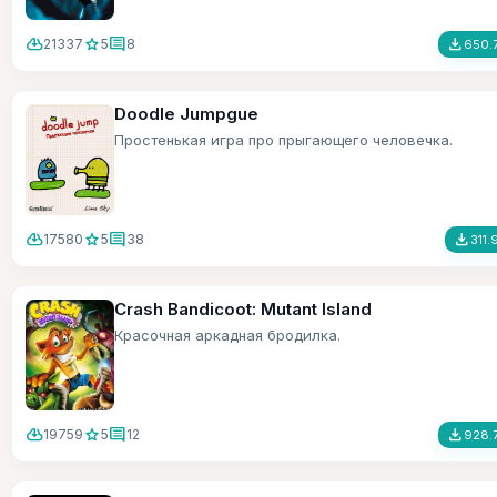
cloud_download
star
comment
file_download
21337
5
8
650.
Doodle Jumpgue
Простенькая игра про прыгающего человечка.
cloud_download
star
comment
file_download
17580
5
38
311.
Crash Bandicoot: Mutant Island
Красочная аркадная бродилка.
cloud_download
star
comment
file_download
19759
5
12
928.