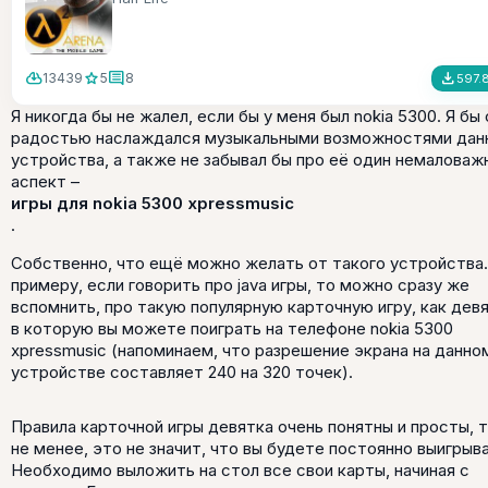
cloud_download
star
comment
file_download
13439
5
8
597.
Я никогда бы не жалел, если бы у меня был nokia 5300. Я бы 
радостью наслаждался музыкальными возможностями дан
устройства, а также не забывал бы про её один немаловаж
аспект –
игры для nokia 5300 xpressmusic
.
Собственно, что ещё можно желать от такого устройства.
примеру, если говорить про java игры, то можно сразу же
вспомнить, про такую популярную карточную игру, как девя
в которую вы можете поиграть на телефоне nokia 5300
xpressmusic (напоминаем, что разрешение экрана на данно
устройстве составляет 240 на 320 точек).
Правила карточной игры девятка очень понятны и просты, 
не менее, это не значит, что вы будете постоянно выигрыва
Необходимо выложить на стол все свои карты, начиная с