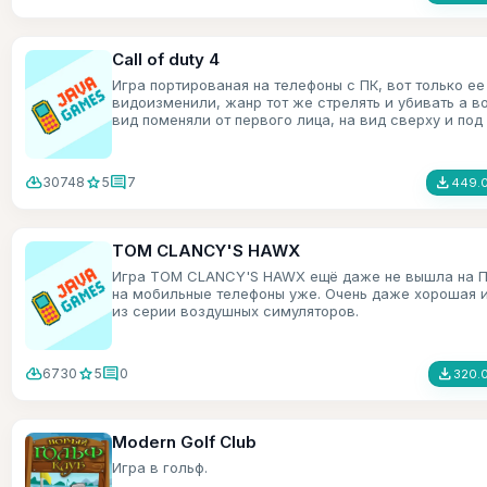
Call of duty 4
Игра портированая на телефоны с ПК, вот только ее
видоизменили, жанр тот же стрелять и убивать а в
вид поменяли от первого лица, на вид сверху и под
углом.
cloud_download
star
comment
file_download
30748
5
7
449.0
TOM CLANCY'S HAWX
Игра TOM CLANCY'S HAWX ещё даже не вышла на П
на мобильные телефоны уже. Очень даже хорошая 
из серии воздушных симуляторов.
cloud_download
star
comment
file_download
6730
5
0
320.
Modern Golf Club
Игра в гольф.