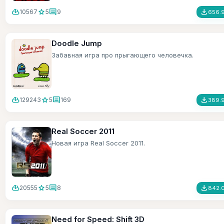
cloud_download
star
comment
file_download
10567
5
9
656.9
Doodle Jump
Забавная игра про прыгающего человечка.
cloud_download
star
comment
file_download
129243
5
169
389.9
Real Soccer 2011
Новая игра Real Soccer 2011.
cloud_download
star
comment
file_download
20555
5
8
842.0
Need for Speed: Shift 3D