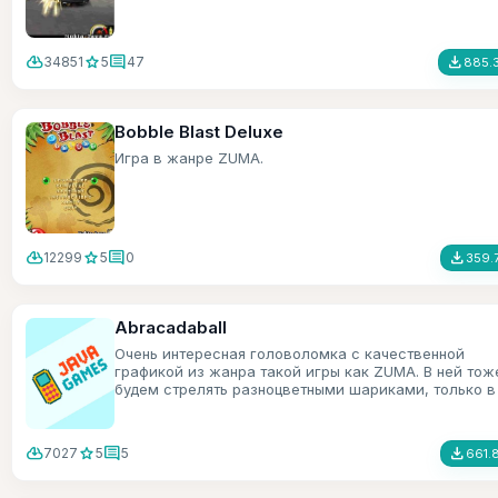
cloud_download
star
comment
file_download
34851
5
47
885.
Bobble Blast Deluxe
Игра в жанре ZUMA.
cloud_download
star
comment
file_download
12299
5
0
359.
Abracadaball
Очень интересная головоломка с качественной
графикой из жанра такой игры как ZUMA. В ней тож
будем стрелять разноцветными шариками, только в
игре есть ещё всякие бонусы.
cloud_download
star
comment
file_download
7027
5
5
661.