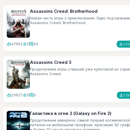
Assassins Creed: Brotherhood
Новая часть игры о приключениях Эцио под назван
Assassins Creed: Brotherhood.
cloud_download
star
comment
file_download
47652
5
43
1.0
Assassins Creed 3
Продолжение игры ставшей уже культовой из сери
Assassins Creed.
cloud_download
star
comment
file_download
23927
5
0
1.2
Галактика в огне 2 (Galaxy on Fire 2)
Продолжение наверное самой лучшей космическо
леталки на мобильном телефоне. Красивая 3D граф
и более 20 часов игрового времени.