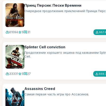
Принц Персии: Пески Времени
Очередное продолжение приключений Принца Перс
cloud_download
star
comment
file_download
61094
5
31
987.
Splinter Cell conviction
Продолжение хорошего экшена под названием Splin
Cell.
cloud_download
star
comment
file_download
33331
5
27
666.
Assassins Creed
Самая первая часть игры про Ассасинов.