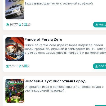
Захватывающие гонки с отличной графикой.
cloud_download
star
comment
file_download
30177
5
23
706.
Prince of Persia Zero
Prince of Persia Zero игра которая потрясла своей
новой графикой, физикой и геймплеем на ПК. Тепер
эту игру есть возможность поиграть и на мобильно
телефоне.
cloud_download
star
comment
file_download
27060
5
9
600.3
Человек-Паук: Кислотный Город
Очередная игра о приключениях человека-паука с
очень красивой графикой.