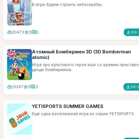
В игре будем строить небоскрёбы.
cloud_download
star
comment
file_download
20473
5
5
516.
Атомный Бомбермен 3D (3D Bomberman
atomic)
Игра про культового героя ешё со времен приставо
денди бомбермена.
cloud_download
star
comment
file_download
13247
5
3
591.
YETISPORTS SUMMER GAMES
Ещё одна весёленькая игра из серии YETISPORTS.