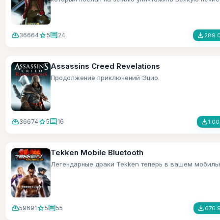
cloud_download
star
comment
file_download
36664
5
24
289.0
Assassins Creed Revelations
Продолжение приключений Эцио.
cloud_download
star
comment
file_download
36674
5
16
1.0
Tekken Mobile Bluetooth
Легендарные драки Tekken теперь в вашем мобиль
cloud_download
star
comment
file_download
59691
5
55
676.