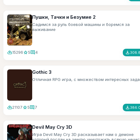
Пушки, Тачки и Безумие 2
Садимся за руль боевой машины и боремся за
выживание
cloud_download
star
comment
file_download
15296
5
4
308.8
Gothic 3
Отличная RPG игра, с множеством интересных зада
cloud_download
star
comment
file_download
21107
5
7
386.0
Devil May Cry 3D
Игра Devil May Cry 3D расказывает нам о демоне
который послан на землю уничтожить всякую нечис