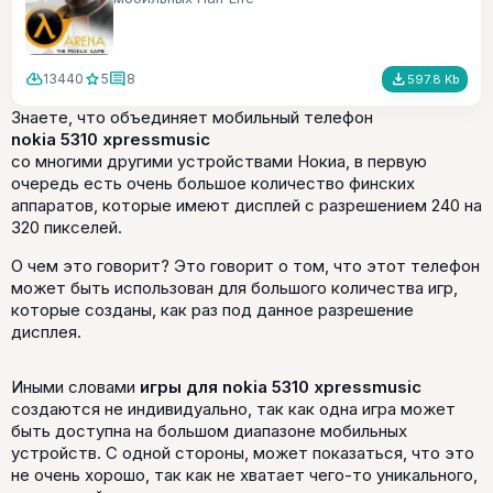
cloud_download
star
comment
file_download
13440
5
8
597.8 Kb
Знаете, что объединяет мобильный телефон
nokia 5310 xpressmusic
со многими другими устройствами Нокиа, в первую
очередь есть очень большое количество финских
аппаратов, которые имеют дисплей с разрешением 240 на
320 пикселей.
О чем это говорит? Это говорит о том, что этот телефон
может быть использован для большого количества игр,
которые созданы, как раз под данное разрешение
дисплея.
Иными словами
игры для nokia 5310 xpressmusic
создаются не индивидуально, так как одна игра может
быть доступна на большом диапазоне мобильных
устройств. С одной стороны, может показаться, что это
не очень хорошо, так как не хватает чего-то уникального,