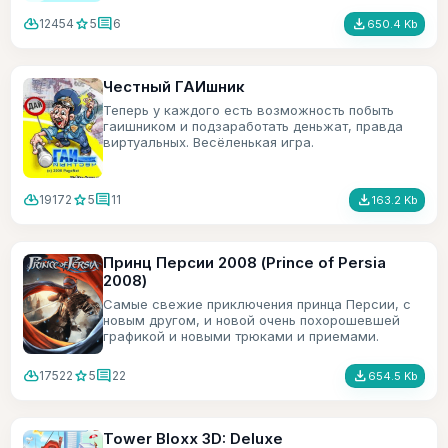
cloud_download
star
comment
file_download
12454
5
6
650.4 Kb
Честный ГАИшник
Теперь у каждого есть возможность побыть
гаишником и подзаработать деньжат, правда
виртуальных. Весёленькая игра.
cloud_download
star
comment
file_download
19172
5
11
163.2 Kb
Принц Персии 2008 (Prince of Persia
2008)
Самые свежие приключения принца Персии, с
новым другом, и новой очень похорошевшей
графикой и новыми трюками и приемами.
cloud_download
star
comment
file_download
17522
5
22
654.5 Kb
Tower Bloxx 3D: Deluxe