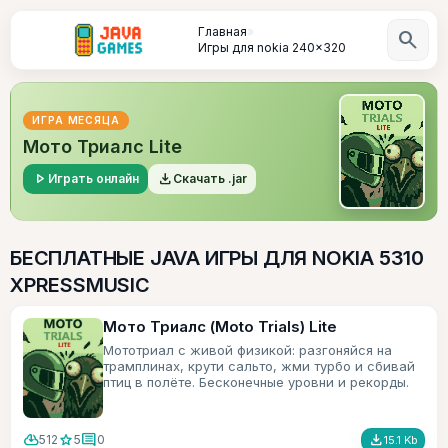
Главная
»
search
Игры для nokia 240x320
ИГРА МЕСЯЦА
Мото Триалс Lite
play_arrow
file_download
Играть онлайн
Скачать .jar
БЕСПЛАТНЫЕ JAVA ИГРЫ ДЛЯ NOKIA 5310
XPRESSMUSIC
Мото Триалс (Moto Trials) Lite
Мототриал с живой физикой: разгоняйся на
трамплинах, крути сальто, жми турбо и сбивай
птиц в полёте. Бесконечные уровни и рекорды.
cloud_download
star
comment
file_download
512
5
0
15.1 Kb