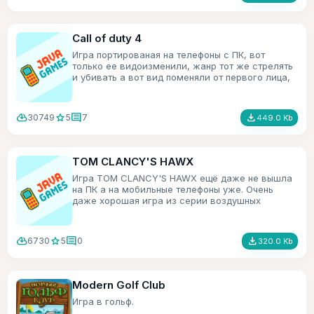
Call of duty 4
Игра портированая на телефоны с ПК, вот
только ее видоизменили, жанр тот же стрелять
и убивать а вот вид поменяли от первого лица,
на вид сверху и под углом.
cloud_download
star
comment
file_download
30749
5
7
449.0 Kb
TOM CLANCY'S HAWX
Игра TOM CLANCY'S HAWX ещё даже не вышла
на ПК а на мобильные телефоны уже. Очень
даже хорошая игра из серии воздушных
симуляторов.
cloud_download
star
comment
file_download
6730
5
0
320.0 Kb
Modern Golf Club
Игра в гольф.