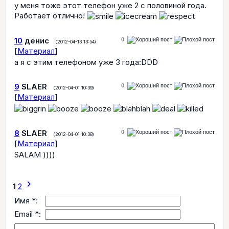
у меня тоже этот телефон уже 2 с половиной года.
Работает отлично!
10
денис
0
(2012-04-13 13:54)
[
Материал
]
а я с этим телефоном уже 3 года:DDD
9
SLAER
0
(2012-04-01 10:39)
[
Материал
]
8
SLAER
0
(2012-04-01 10:38)
[
Материал
]
SALAM ))))
chevron_right
1
2
Имя *:
Email *: