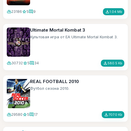
cloud_download
star
comment
file_download
23186
5
9
1.04 Mb
Ultimate Mortal Kombat 3
Культовая игра от ЕА Ultimate Mortal Kombat 3.
cloud_download
star
comment
file_download
30732
5
34
580.5 Kb
REAL FOOTBALL 2010
Футбол сезона 2010.
cloud_download
star
comment
file_download
29580
5
17
707.0 Kb