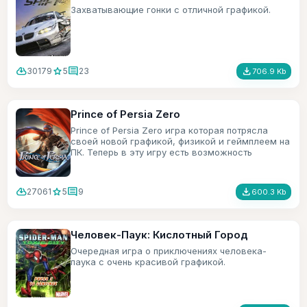
Захватывающие гонки с отличной графикой.
cloud_download
star
comment
file_download
30179
5
23
706.9 Kb
Prince of Persia Zero
Prince of Persia Zero игра которая потрясла
своей новой графикой, физикой и геймплеем на
ПК. Теперь в эту игру есть возможность
поиграть и на мобильном телефоне.
cloud_download
star
comment
file_download
27061
5
9
600.3 Kb
Человек-Паук: Кислотный Город
Очередная игра о приключениях человека-
паука с очень красивой графикой.