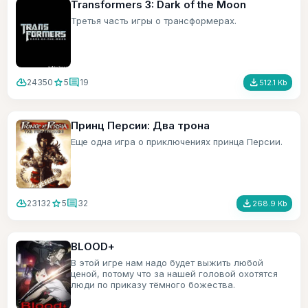
Transformers 3: Dark of the Moon
Третья часть игры о трансформерах.
cloud_download
star
comment
file_download
24350
5
19
512.1 Kb
Принц Персии: Два трона
Еще одна игра о приключениях принца Персии.
cloud_download
star
comment
file_download
23132
5
32
268.9 Kb
BLOOD+
В этой игре нам надо будет выжить любой
ценой, потому что за нашей головой охотятся
люди по приказу тёмного божества.