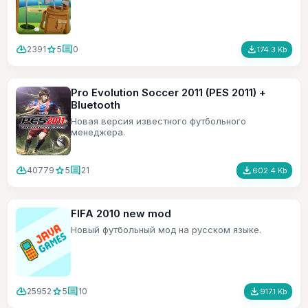
cloud_download
star
comment
file_download
2391
5
0
174.3 Kb
Pro Evolution Soccer 2011 (PES 2011) +
Bluetooth
Новая версия известного футбольного
менеджера.
cloud_download
star
comment
file_download
40779
5
21
602.4 Kb
FIFA 2010 new mod
Новый футбольный мод на русском языке.
cloud_download
star
comment
file_download
25952
5
10
917.1 Kb