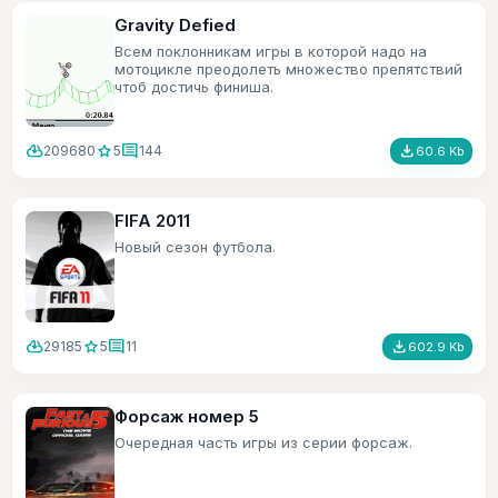
Gravity Defied
Всем поклонникам игры в которой надо на
мотоцикле преодолеть множество препятствий
чтоб достичь финиша.
cloud_download
star
comment
file_download
209680
5
144
60.6 Kb
FIFA 2011
Новый сезон футбола.
cloud_download
star
comment
file_download
29185
5
11
602.9 Kb
Форсаж номер 5
Очередная часть игры из серии форсаж.