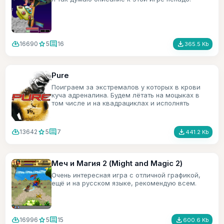
cloud_download
star
comment
file_download
16690
5
16
365.5 Kb
Pure
Поиграем за экстремалов у которых в крови
куча адреналина. Будем лётать на моцыках в
том числе и на квадрациклах и исполнять
трюки.
cloud_download
star
comment
file_download
13642
5
7
441.2 Kb
Меч и Магия 2 (Might and Magic 2)
Очень интересная игра с отличной графикой,
ещё и на русском языке, рекомендую всем.
cloud_download
star
comment
file_download
16996
5
15
600.6 Kb