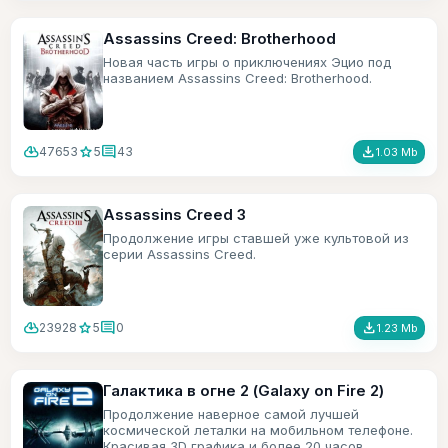
Assassins Creed: Brotherhood
Новая часть игры о приключениях Эцио под
названием Assassins Creed: Brotherhood.
cloud_download
star
comment
file_download
47653
5
43
1.03 Mb
Assassins Creed 3
Продолжение игры ставшей уже культовой из
серии Assassins Creed.
cloud_download
star
comment
file_download
23928
5
0
1.23 Mb
Галактика в огне 2 (Galaxy on Fire 2)
Продолжение наверное самой лучшей
космической леталки на мобильном телефоне.
Красивая 3D графика и более 20 часов