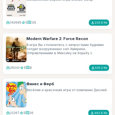
cloud_download
star
comment
file_download
140695
5
125
233.6 Kb
Modern Warfare 2: Force Recon
В игре Вы столкнетесь с непростыми буднями
солдат вооруженных сил Америки,
Отправленными в Мексику на борьбу с
террористами.
cloud_download
star
comment
file_download
26042
5
8
535.2 Kb
Финес и Ферб
Весёлая и красочная игра от компании Дисней.
cloud_download
star
comment
file_download
22267
5
26
482.8 Kb