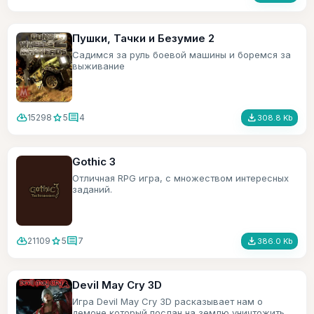
Пушки, Тачки и Безумие 2
Садимся за руль боевой машины и боремся за
выживание
cloud_download
star
comment
file_download
15298
5
4
308.8 Kb
Gothic 3
Отличная RPG игра, с множеством интересных
заданий.
cloud_download
star
comment
file_download
21109
5
7
386.0 Kb
Devil May Cry 3D
Игра Devil May Cry 3D расказывает нам о
демоне который послан на землю уничтожить