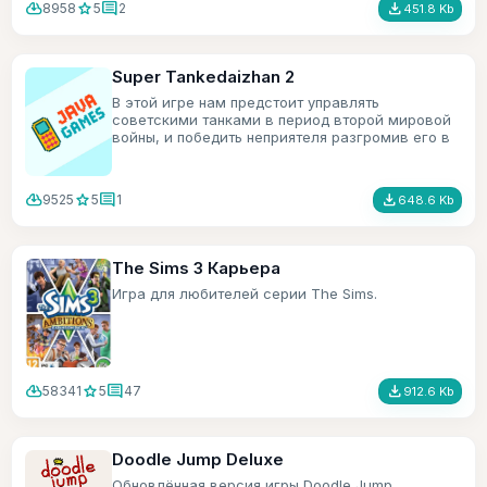
cloud_download
star
comment
file_download
8958
5
2
451.8 Kb
Super Tankedaizhan 2
В этой игре нам предстоит управлять
советскими танками в период второй мировой
войны, и победить неприятеля разгромив его в
хлам.
cloud_download
star
comment
file_download
9525
5
1
648.6 Kb
The Sims 3 Карьера
Игра для любителей серии The Sims.
cloud_download
star
comment
file_download
58341
5
47
912.6 Kb
Doodle Jump Deluxe
Обновлённая версия игры Doodle Jump.