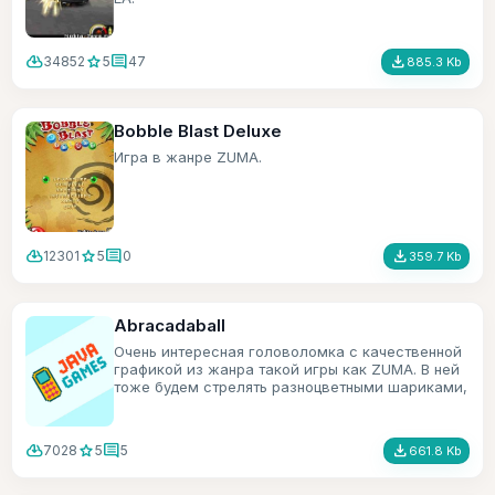
cloud_download
star
comment
file_download
34852
5
47
885.3 Kb
Bobble Blast Deluxe
Игра в жанре ZUMA.
cloud_download
star
comment
file_download
12301
5
0
359.7 Kb
Abracadaball
Очень интересная головоломка с качественной
графикой из жанра такой игры как ZUMA. В ней
тоже будем стрелять разноцветными шариками,
только в игре есть ещё всякие бонусы.
cloud_download
star
comment
file_download
7028
5
5
661.8 Kb