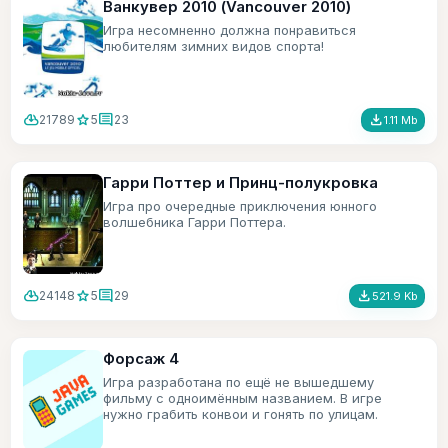
Ванкувер 2010 (Vancouver 2010)
Игра несомненно должна понравиться
любителям зимних видов спорта!
cloud_download
star
comment
file_download
21789
5
23
1.11 Mb
Гарри Поттер и Принц-полукровка
Игра про очередные приключения юнного
волшебника Гарри Поттера.
cloud_download
star
comment
file_download
24148
5
29
521.9 Kb
Форсаж 4
Игра разработана по ещё не вышедшему
фильму с одноимённым названием. В игре
нужно грабить конвои и гонять по улицам.