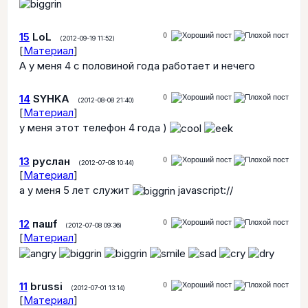
15
LoL
0
(2012-09-19 11:52)
[
Материал
]
А у меня 4 с половиной года работает и нечего
14
SYHKA
0
(2012-08-08 21:40)
[
Материал
]
у меня этот телефон 4 года )
13
руслан
0
(2012-07-08 10:44)
[
Материал
]
а у меня 5 лет служит
javascript://
12
пашf
0
(2012-07-08 09:36)
[
Материал
]
11
brussi
0
(2012-07-01 13:14)
[
Материал
]