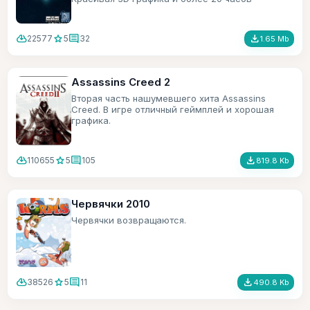
игрового времени.
cloud_download
star
comment
file_download
22577
5
32
1.65 Mb
Assassins Creed 2
Вторая часть нашумевшего хита Assassins
Creed. В игре отличный геймплей и хорошая
графика.
cloud_download
star
comment
file_download
110655
5
105
819.8 Kb
Червячки 2010
Червячки возвращаются.
cloud_download
star
comment
file_download
38526
5
11
490.8 Kb