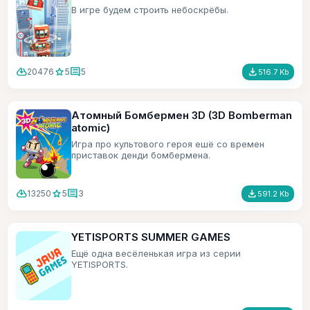
В игре будем строить небоскрёбы.
cloud_download
star
comment
file_download
20476
5
5
516.7 Kb
Атомный Бомбермен 3D (3D Bomberman
atomic)
Игра про культового героя ешё со времен
приставок денди бомбермена.
cloud_download
star
comment
file_download
13250
5
3
591.2 Kb
YETISPORTS SUMMER GAMES
Ещё одна весёленькая игра из серии
YETISPORTS.