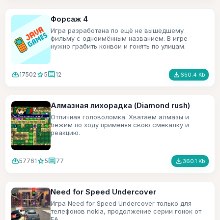
Форсаж 4
Игра разработана по ещё не вышедшему
фильму с одноимённым названием. В игре
нужно грабить конвои и гонять по улицам.
cloud_download
star
comment
file_download
17502
5
12
650.4 Kb
Алмазная лихорадка (Diamond rush)
Отличная головоломка. Хватаем алмазы и
бежим по ходу применяя свою смекалку и
реакцию.
cloud_download
star
comment
file_download
57761
5
77
360.1 Kb
Need for Speed Undercover
Игра Need for Speed Undercover только для
телефонов nokia, продолжение серии гонок от
ЕА.