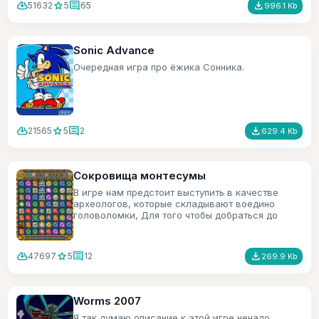
cloud_download
star
comment
file_download
51632
5
65
996.1 Kb
Sonic Advance
Очередная игра про ёжика Сонника.
cloud_download
star
comment
file_download
21565
5
2
629.4 Kb
Сокровища монтесумы
В игре нам предстоит выступить в качестве
археологов, которые складывают воедино
головоломки, Для того чтобы добраться до
сокровищ монтесумы.
cloud_download
star
comment
file_download
47697
5
12
269.9 Kb
Worms 2007
Я так думаю описание к этой игре ненадо.