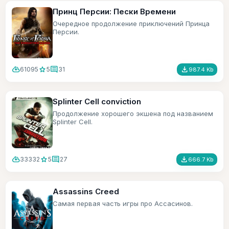
Принц Персии: Пески Времени
Очередное продолжение приключений Принца
Персии.
cloud_download
star
comment
file_download
61095
5
31
987.4 Kb
Splinter Cell conviction
Продолжение хорошего экшена под названием
Splinter Cell.
cloud_download
star
comment
file_download
33332
5
27
666.7 Kb
Assassins Creed
Самая первая часть игры про Ассасинов.