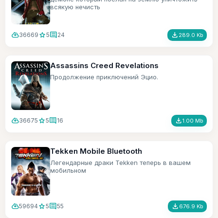
всякую нечисть
cloud_download
star
comment
file_download
36669
5
24
289.0 Kb
Assassins Creed Revelations
Продолжение приключений Эцио.
cloud_download
star
comment
file_download
36675
5
16
1.00 Mb
Tekken Mobile Bluetooth
Легендарные драки Tekken теперь в вашем
мобильном
cloud_download
star
comment
file_download
59694
5
55
676.9 Kb