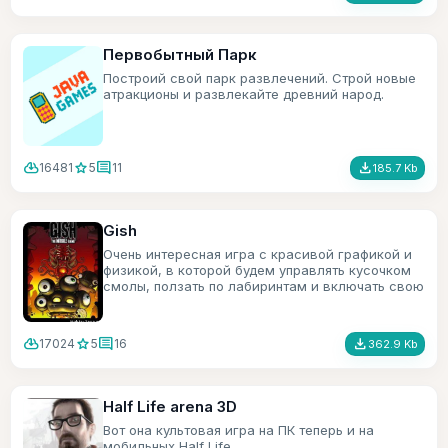
Первобытный Парк
Построий свой парк развлечений. Строй новые
атракционы и развлекайте древний народ.
cloud_download
star
comment
file_download
16481
5
11
185.7 Kb
Gish
Очень интересная игра с красивой графикой и
физикой, в которой будем управлять кусочком
смолы, ползать по лабиринтам и включать свою
смекалку.
cloud_download
star
comment
file_download
17024
5
16
362.9 Kb
Half Life arena 3D
Вот она культовая игра на ПК теперь и на
мобильных Half Life