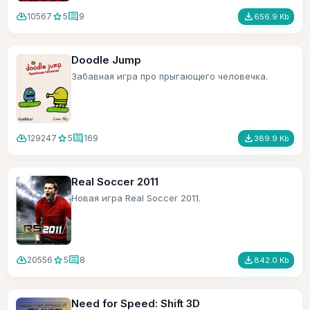
cloud_download
star
comment
file_download
10567
5
9
656.9 Kb
Doodle Jump
Забавная игра про прыгающего человечка.
cloud_download
star
comment
file_download
129247
5
169
389.9 Kb
Real Soccer 2011
Новая игра Real Soccer 2011.
cloud_download
star
comment
file_download
20556
5
8
842.0 Kb
Need for Speed: Shift 3D