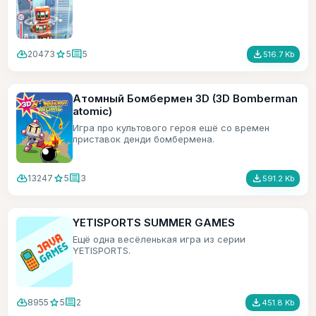
cloud_download
star
comment
file_download
20473
5
5
516.7 Kb
Атомный Бомбермен 3D (3D Bomberman
atomic)
Игра про культового героя ешё со времен
приставок денди бомбермена.
cloud_download
star
comment
file_download
13247
5
3
591.2 Kb
YETISPORTS SUMMER GAMES
Ещё одна весёленькая игра из серии
YETISPORTS.
cloud_download
star
comment
file_download
8955
5
2
451.8 Kb