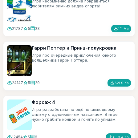
Игра несомненно должна понравиться
любителям зимних видов спорта!
cloud_download
star
comment
file_download
21787
5
23
1.11 Mb
Гарри Поттер и Принц-полукровка
Игра про очередные приключения юнного
волшебника Гарри Поттера.
cloud_download
star
comment
file_download
24147
5
29
521.9 Kb
Форсаж 4
Игра разработана по ещё не вышедшему
фильму с одноимённым названием. В игре
нужно грабить конвои и гонять по улицам.
cloud_download
star
comment
file_download
12454
5
6
650.4 Kb