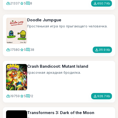
cloud_download
star
comment
file_download
21337
5
8
650.7 Kb
Doodle Jumpgue
Простенькая игра про прыгающего человечка.
cloud_download
star
comment
file_download
17580
5
38
311.9 Kb
Crash Bandicoot: Mutant Island
Красочная аркадная бродилка.
cloud_download
star
comment
file_download
19759
5
12
928.7 Kb
Transformers 3: Dark of the Moon