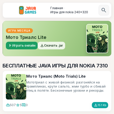
Главная
»
search
Игры для nokia 240x320
ИГРА МЕСЯЦА
Мото Триалс Lite
play_arrow
file_download
Играть онлайн
Скачать .jar
БЕСПЛАТНЫЕ JAVA ИГРЫ ДЛЯ NOKIA 7310
Мото Триалс (Moto Trials) Lite
Мототриал с живой физикой: разгоняйся на
трамплинах, крути сальто, жми турбо и сбивай
птиц в полёте. Бесконечные уровни и рекорды.
cloud_download
star
comment
file_download
507
5
0
15.1 Kb