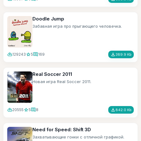
Doodle Jump
Забавная игра про прыгающего человечка.
cloud_download
star
comment
file_download
129243
5
169
389.9 Kb
Real Soccer 2011
Новая игра Real Soccer 2011.
cloud_download
star
comment
file_download
20555
5
8
842.0 Kb
Need for Speed: Shift 3D
Захватывающие гонки с отличной графикой.