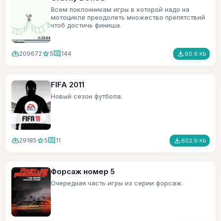
Всем поклонникам игры в которой надо на
мотоцикле преодолеть множество препятствий
чтоб достичь финиша.
cloud_download
star
comment
file_download
209672
5
144
60.6 Kb
FIFA 2011
Новый сезон футбола.
cloud_download
star
comment
file_download
29185
5
11
602.9 Kb
Форсаж номер 5
Очередная часть игры из серии форсаж.