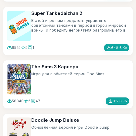
Super Tankedaizhan 2
В этой игре нам предстоит управлять
советскими танками в период второй мировой
войны, и победить неприятеля разгромив его в
хлам.
cloud_download
star
comment
file_download
9525
5
1
648.6 Kb
The Sims 3 Карьера
Игра для любителей серии The Sims.
cloud_download
star
comment
file_download
58340
5
47
912.6 Kb
Doodle Jump Deluxe
Обновлённая версия игры Doodle Jump.