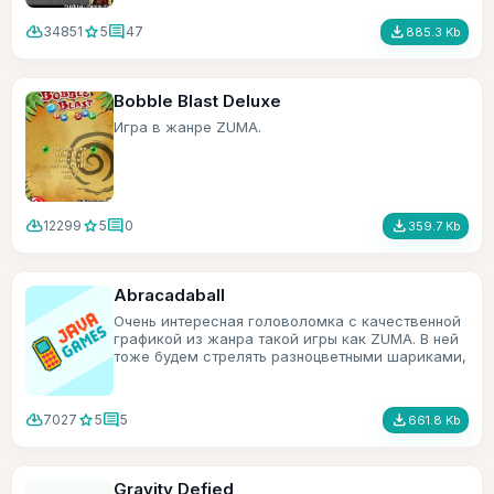
cloud_download
star
comment
file_download
34851
5
47
885.3 Kb
Bobble Blast Deluxe
Игра в жанре ZUMA.
cloud_download
star
comment
file_download
12299
5
0
359.7 Kb
Abracadaball
Очень интересная головоломка с качественной
графикой из жанра такой игры как ZUMA. В ней
тоже будем стрелять разноцветными шариками,
только в игре есть ещё всякие бонусы.
cloud_download
star
comment
file_download
7027
5
5
661.8 Kb
Gravity Defied