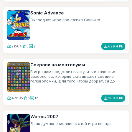
Sonic Advance
Очередная игра про ёжика Сонника.
cloud_download
star
comment
file_download
21564
5
2
629.4 Kb
Сокровища монтесумы
В игре нам предстоит выступить в качестве
археологов, которые складывают воедино
головоломки, Для того чтобы добраться до
сокровищ монтесумы.
cloud_download
star
comment
file_download
47695
5
12
269.9 Kb
Worms 2007
Я так думаю описание к этой игре ненадо.