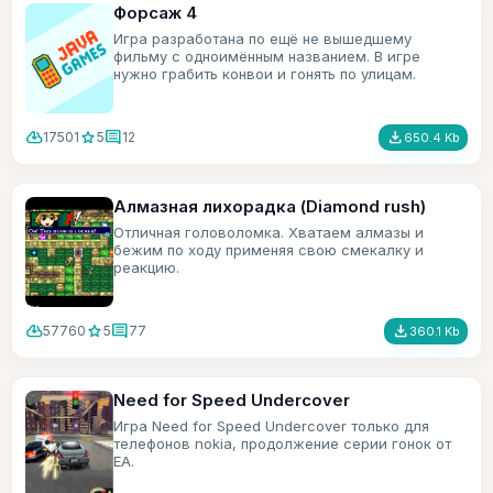
Форсаж 4
Игра разработана по ещё не вышедшему
фильму с одноимённым названием. В игре
нужно грабить конвои и гонять по улицам.
cloud_download
star
comment
file_download
17501
5
12
650.4 Kb
Алмазная лихорадка (Diamond rush)
Отличная головоломка. Хватаем алмазы и
бежим по ходу применяя свою смекалку и
реакцию.
cloud_download
star
comment
file_download
57760
5
77
360.1 Kb
Need for Speed Undercover
Игра Need for Speed Undercover только для
телефонов nokia, продолжение серии гонок от
ЕА.