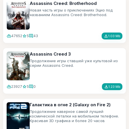
Assassins Creed: Brotherhood
Новая часть игры о приключениях Эцио под
названием Assassins Creed: Brotherhood.
cloud_download
star
comment
file_download
47652
5
43
1.03 Mb
Assassins Creed 3
Продолжение игры ставшей уже культовой из
серии Assassins Creed.
cloud_download
star
comment
file_download
23927
5
0
1.23 Mb
Галактика в огне 2 (Galaxy on Fire 2)
Продолжение наверное самой лучшей
космической леталки на мобильном телефоне.
Красивая 3D графика и более 20 часов
игрового времени.