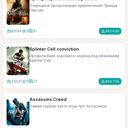
Очередное продолжение приключений Принца
Персии.
cloud_download
star
comment
file_download
61094
5
31
987.4 Kb
Splinter Cell conviction
Продолжение хорошего экшена под названием
Splinter Cell.
cloud_download
star
comment
file_download
33331
5
27
666.7 Kb
Assassins Creed
Самая первая часть игры про Ассасинов.