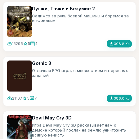
Пушки, Тачки и Безумие 2
Садимся за руль боевой машины и боремся за
выживание
cloud_download
star
comment
file_download
15296
5
4
308.8 Kb
Gothic 3
Отличная RPG игра, с множеством интересных
заданий.
cloud_download
star
comment
file_download
21107
5
7
386.0 Kb
Devil May Cry 3D
Игра Devil May Cry 3D расказывает нам о
демоне который послан на землю уничтожить
всякую нечисть