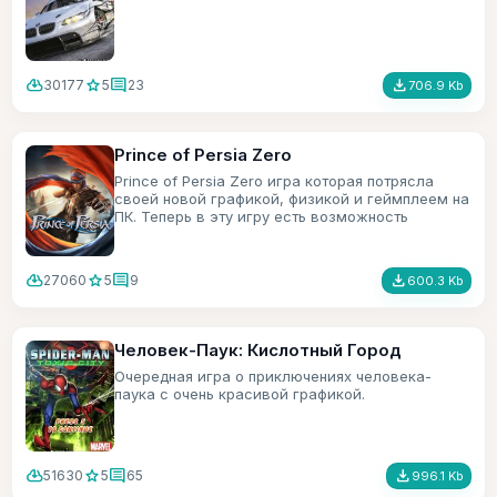
cloud_download
star
comment
file_download
30177
5
23
706.9 Kb
Prince of Persia Zero
Prince of Persia Zero игра которая потрясла
своей новой графикой, физикой и геймплеем на
ПК. Теперь в эту игру есть возможность
поиграть и на мобильном телефоне.
cloud_download
star
comment
file_download
27060
5
9
600.3 Kb
Человек-Паук: Кислотный Город
Очередная игра о приключениях человека-
паука с очень красивой графикой.
cloud_download
star
comment
file_download
51630
5
65
996.1 Kb