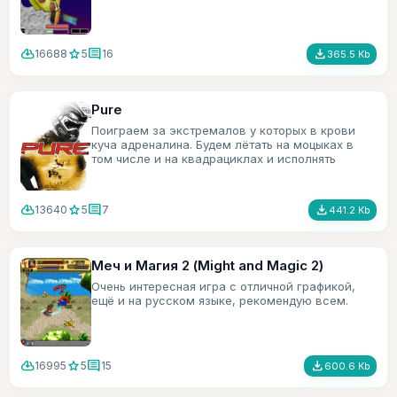
cloud_download
star
comment
file_download
16688
5
16
365.5 Kb
Pure
Поиграем за экстремалов у которых в крови
куча адреналина. Будем лётать на моцыках в
том числе и на квадрациклах и исполнять
трюки.
cloud_download
star
comment
file_download
13640
5
7
441.2 Kb
Меч и Магия 2 (Might and Magic 2)
Очень интересная игра с отличной графикой,
ещё и на русском языке, рекомендую всем.
cloud_download
star
comment
file_download
16995
5
15
600.6 Kb