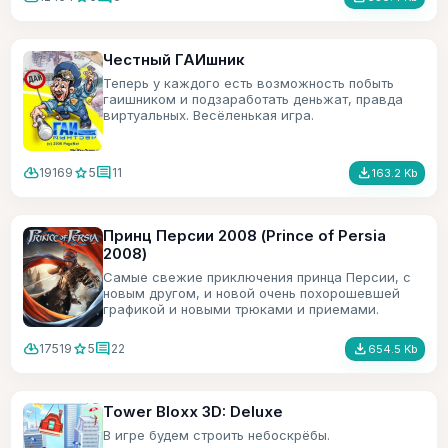
Честный ГАИшник
Теперь у каждого есть возможность побыть
гаишником и подзаработать деньжат, правда
виртуальных. Весёленькая игра.
cloud_download
star
comment
file_download
19169
5
11
163.2 Kb
Принц Персии 2008 (Prince of Persia
2008)
Самые свежие приключения принца Персии, с
новым другом, и новой очень похорошевшей
графикой и новыми трюками и приемами.
cloud_download
star
comment
file_download
17519
5
22
654.5 Kb
Tower Bloxx 3D: Deluxe
В игре будем строить небоскрёбы.