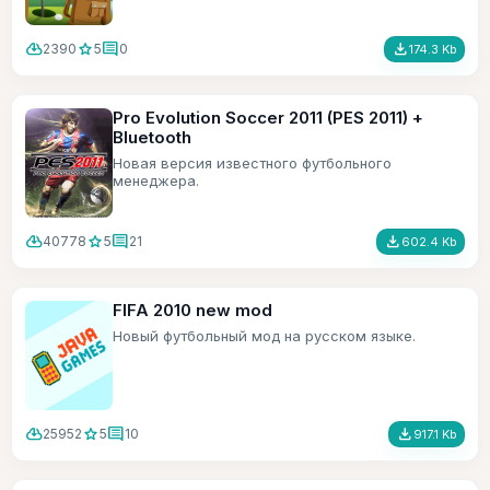
cloud_download
star
comment
file_download
2390
5
0
174.3 Kb
Pro Evolution Soccer 2011 (PES 2011) +
Bluetooth
Новая версия известного футбольного
менеджера.
cloud_download
star
comment
file_download
40778
5
21
602.4 Kb
FIFA 2010 new mod
Новый футбольный мод на русском языке.
cloud_download
star
comment
file_download
25952
5
10
917.1 Kb