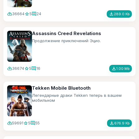
cloud_download
star
comment
file_download
36664
5
24
289.0 Kb
Assassins Creed Revelations
Продолжение приключений Эцио.
cloud_download
star
comment
file_download
36674
5
16
1.00 Mb
Tekken Mobile Bluetooth
Легендарные драки Tekken теперь в вашем
мобильном
cloud_download
star
comment
file_download
59691
5
55
676.9 Kb