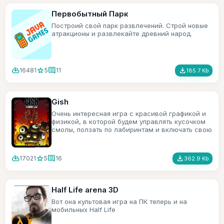
Первобытный Парк
Построий свой парк развлечений. Строй новые
атракционы и развлекайте древний народ.
cloud_download
star
comment
file_download
16481
5
11
185.7 Kb
Gish
Очень интересная игра с красивой графикой и
физикой, в которой будем управлять кусочком
смолы, ползать по лабиринтам и включать свою
смекалку.
cloud_download
star
comment
file_download
17021
5
16
362.9 Kb
Half Life arena 3D
Вот она культовая игра на ПК теперь и на
мобильных Half Life