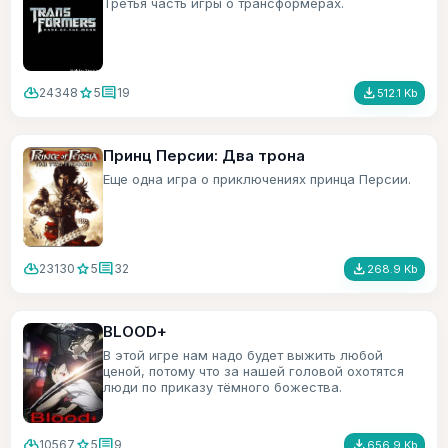
Третья часть игры о трансформерах.
cloud_download
star
comment
file_download
24348
5
19
512.1 Kb
Принц Персии: Два трона
Еще одна игра о приключениях принца Персии.
cloud_download
star
comment
file_download
23130
5
32
268.9 Kb
BLOOD+
В этой игре нам надо будет выжить любой
ценой, потому что за нашей головой охотятся
люди по приказу тёмного божества.
cloud_download
star
comment
file_download
10567
5
9
656.9 Kb