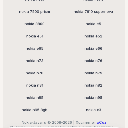
nokia 7500 prism
nokia 7610 supernova
nokia 8800
nokia c5
nokia e51
nokia e52
nokia e65
nokia e66
nokia n73
nokia n76
nokia n78
nokia n79
nokia n81
nokia n82
nokia n85
nokia n95
nokia n95 8gb
nokia x3
Nokia-Java.ru © 2008-2026 |
Хостинг от
uCoz
© Кнопочные игры на телефон nokia скачать бесплатно —