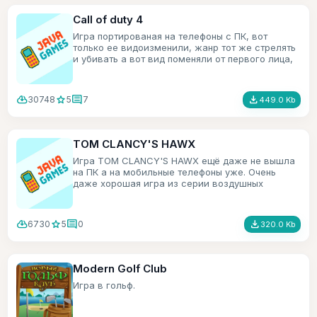
Call of duty 4
Игра портированая на телефоны с ПК, вот
только ее видоизменили, жанр тот же стрелять
и убивать а вот вид поменяли от первого лица,
на вид сверху и под углом.
cloud_download
star
comment
file_download
30748
5
7
449.0 Kb
TOM CLANCY'S HAWX
Игра TOM CLANCY'S HAWX ещё даже не вышла
на ПК а на мобильные телефоны уже. Очень
даже хорошая игра из серии воздушных
симуляторов.
cloud_download
star
comment
file_download
6730
5
0
320.0 Kb
Modern Golf Club
Игра в гольф.