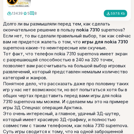
cloud_download
star
comment
file_download
13439
5
8
597.8 Kb
Долго ли вы размышляли перед тем, как сделать
окончательное решение в пользу
nokia 7310
supernova?
Если нет, то вы сделали правильный выбор, так как сейчас
вам не придется жалеть о том, что
игры для nokia 7310
supernova какие-то неинтересные или скучные.
Тот факт, что телефон nokia 7310 supernova имеет экран
с разрешающей способностью в 240 на 320 точек,
позволяет вам рассчитывать на большой выбор игровых
развлечений, который представлен немалым количество
категорий и жанров.
Понятное дело, что рассказать даже про половину таких
игр у нас нет возможности, но вот попытаться хотя бы в
общих чертах представить перед вами игры для nokia
7310 supernova мы можем. И сделаем мы это на примере
игры 3Д Спецназ: операция Арктика.
Это очень интересный, а главное, удачный 3Д-шутер,
который имеет красивую 3Д-графику, и полностью
совместим с таким телефоном, как nokia 7310 supernova.
Суть игры сводится к тому, что на одной заброшенной