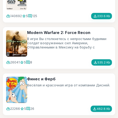
cloud_download
star
comment
file_download
140692
5
125
233.6 Kb
Modern Warfare 2: Force Recon
В игре Вы столкнетесь с непростыми буднями
солдат вооруженных сил Америки,
Отправленными в Мексику на борьбу с
террористами.
cloud_download
star
comment
file_download
26041
5
8
535.2 Kb
Финес и Ферб
Весёлая и красочная игра от компании Дисней.
cloud_download
star
comment
file_download
22266
5
26
482.8 Kb