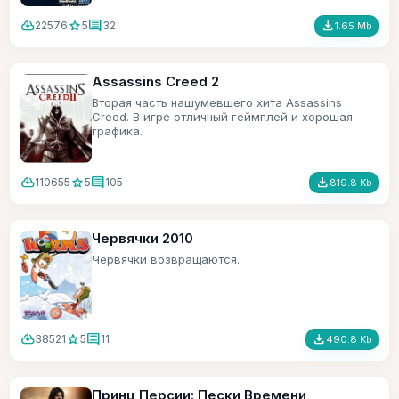
cloud_download
star
comment
file_download
22576
5
32
1.65 Mb
Assassins Creed 2
Вторая часть нашумевшего хита Assassins
Creed. В игре отличный геймплей и хорошая
графика.
cloud_download
star
comment
file_download
110655
5
105
819.8 Kb
Червячки 2010
Червячки возвращаются.
cloud_download
star
comment
file_download
38521
5
11
490.8 Kb
Принц Персии: Пески Времени