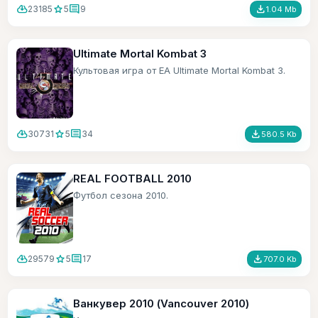
cloud_download
star
comment
file_download
23185
5
9
1.04 Mb
Ultimate Mortal Kombat 3
Культовая игра от ЕА Ultimate Mortal Kombat 3.
cloud_download
star
comment
file_download
30731
5
34
580.5 Kb
REAL FOOTBALL 2010
Футбол сезона 2010.
cloud_download
star
comment
file_download
29579
5
17
707.0 Kb
Ванкувер 2010 (Vancouver 2010)