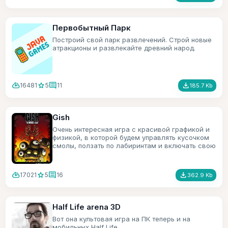
Первобытный Парк
Построий свой парк развлечений. Строй новые
атракционы и развлекайте древний народ.
cloud_download
star
comment
file_download
16481
5
11
185.7 Kb
Gish
Очень интересная игра с красивой графикой и
физикой, в которой будем управлять кусочком
смолы, ползать по лабиринтам и включать свою
смекалку.
cloud_download
star
comment
file_download
17021
5
16
362.9 Kb
Half Life arena 3D
Вот она культовая игра на ПК теперь и на
мобильных Half Life