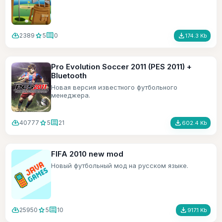
cloud_download
star
comment
file_download
2389
5
0
174.3 Kb
Pro Evolution Soccer 2011 (PES 2011) +
Bluetooth
Новая версия известного футбольного
менеджера.
cloud_download
star
comment
file_download
40777
5
21
602.4 Kb
FIFA 2010 new mod
Новый футбольный мод на русском языке.
cloud_download
star
comment
file_download
25950
5
10
917.1 Kb