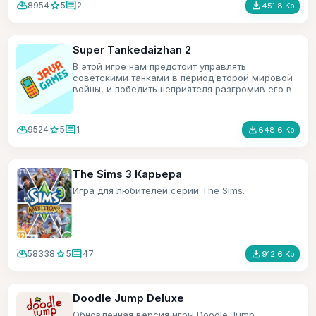
cloud_download
star
comment
file_download
8954
5
2
451.8 Kb
Super Tankedaizhan 2
В этой игре нам предстоит управлять
советскими танками в период второй мировой
войны, и победить неприятеля разгромив его в
хлам.
cloud_download
star
comment
file_download
9524
5
1
648.6 Kb
The Sims 3 Карьера
Игра для любителей серии The Sims.
cloud_download
star
comment
file_download
58338
5
47
912.6 Kb
Doodle Jump Deluxe
Обновлённая версия игры Doodle Jump.