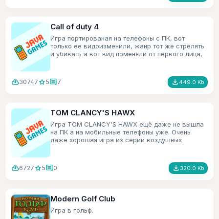
Call of duty 4
Игра портированая на телефоны с ПК, вот
только ее видоизменили, жанр тот же стрелять
и убивать а вот вид поменяли от первого лица,
на вид сверху и под углом.
cloud_download
star
comment
file_download
30747
5
7
449.0 Kb
TOM CLANCY'S HAWX
Игра TOM CLANCY'S HAWX ещё даже не вышла
на ПК а на мобильные телефоны уже. Очень
даже хорошая игра из серии воздушных
симуляторов.
cloud_download
star
comment
file_download
6727
5
0
320.0 Kb
Modern Golf Club
Игра в гольф.