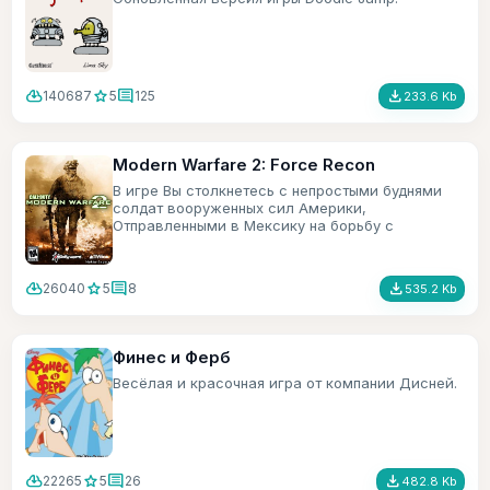
cloud_download
star
comment
file_download
140687
5
125
233.6 Kb
Modern Warfare 2: Force Recon
В игре Вы столкнетесь с непростыми буднями
солдат вооруженных сил Америки,
Отправленными в Мексику на борьбу с
террористами.
cloud_download
star
comment
file_download
26040
5
8
535.2 Kb
Финес и Ферб
Весёлая и красочная игра от компании Дисней.
cloud_download
star
comment
file_download
22265
5
26
482.8 Kb