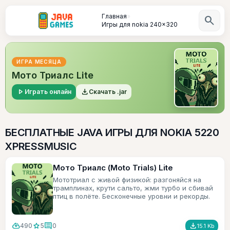
Главная
»
search
Игры для nokia 240x320
ИГРА МЕСЯЦА
Мото Триалс Lite
play_arrow
file_download
Играть онлайн
Скачать .jar
БЕСПЛАТНЫЕ JAVA ИГРЫ ДЛЯ NOKIA 5220
XPRESSMUSIC
Мото Триалс (Moto Trials) Lite
Мототриал с живой физикой: разгоняйся на
трамплинах, крути сальто, жми турбо и сбивай
птиц в полёте. Бесконечные уровни и рекорды.
cloud_download
star
comment
file_download
490
5
0
15.1 Kb