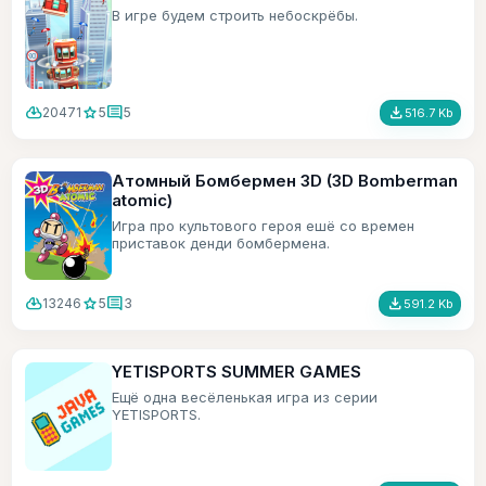
В игре будем строить небоскрёбы.
cloud_download
star
comment
file_download
20471
5
5
516.7 Kb
Атомный Бомбермен 3D (3D Bomberman
atomic)
Игра про культового героя ешё со времен
приставок денди бомбермена.
cloud_download
star
comment
file_download
13246
5
3
591.2 Kb
YETISPORTS SUMMER GAMES
Ещё одна весёленькая игра из серии
YETISPORTS.