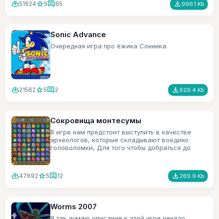
cloud_download
star
comment
file_download
51624
5
65
996.1 Kb
Sonic Advance
Очередная игра про ёжика Сонника.
cloud_download
star
comment
file_download
21562
5
2
629.4 Kb
Сокровища монтесумы
В игре нам предстоит выступить в качестве
археологов, которые складывают воедино
головоломки, Для того чтобы добраться до
сокровищ монтесумы.
cloud_download
star
comment
file_download
47692
5
12
269.9 Kb
Worms 2007
Я так думаю описание к этой игре ненадо.