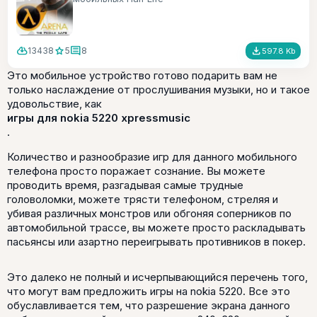
cloud_download
star
comment
file_download
13438
5
8
597.8 Kb
Это мобильное устройство готово подарить вам не
только наслаждение от прослушивания музыки, но и такое
удовольствие, как
игры для nokia 5220 xpressmusic
.
Количество и разнообразие игр для данного мобильного
телефона просто поражает сознание. Вы можете
проводить время, разгадывая самые трудные
головоломки, можете трясти телефоном, стреляя и
убивая различных монстров или обгоняя соперников по
автомобильной трассе, вы можете просто раскладывать
пасьянсы или азартно переигрывать противников в покер.
Это далеко не полный и исчерпывающийся перечень того,
что могут вам предложить игры на nokia 5220. Все это
обуславливается тем, что разрешение экрана данного