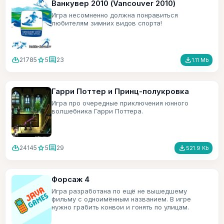
Ванкувер 2010 (Vancouver 2010)
Игра несомненно должна понравиться
любителям зимних видов спорта!
cloud_download
star
comment
file_download
21785
5
23
1.11 Mb
Гарри Поттер и Принц-полукровка
Игра про очередные приключения юнного
волшебника Гарри Поттера.
cloud_download
star
comment
file_download
24145
5
29
521.9 Kb
Форсаж 4
Игра разработана по ещё не вышедшему
фильму с одноимённым названием. В игре
нужно грабить конвои и гонять по улицам.