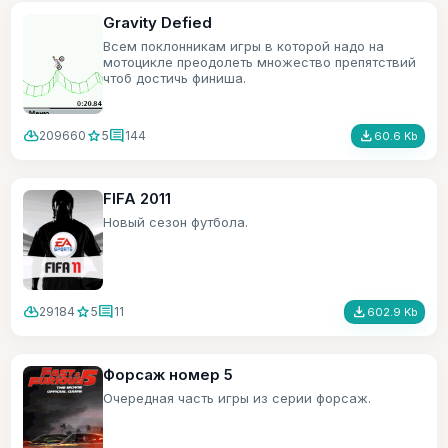
Gravity Defied
Всем поклонникам игры в которой надо на
мотоцикле преодолеть множество препятствий
чтоб достичь финиша.
cloud_download
star
comment
file_download
209660
5
144
60.6 Kb
FIFA 2011
Новый сезон футбола.
cloud_download
star
comment
file_download
29184
5
11
602.9 Kb
Форсаж номер 5
Очередная часть игры из серии форсаж.