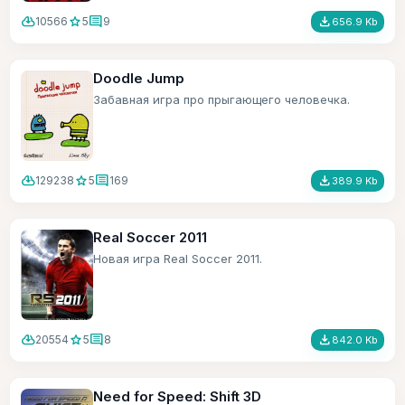
cloud_download
star
comment
file_download
10566
5
9
656.9 Kb
Doodle Jump
Забавная игра про прыгающего человечка.
cloud_download
star
comment
file_download
129238
5
169
389.9 Kb
Real Soccer 2011
Новая игра Real Soccer 2011.
cloud_download
star
comment
file_download
20554
5
8
842.0 Kb
Need for Speed: Shift 3D