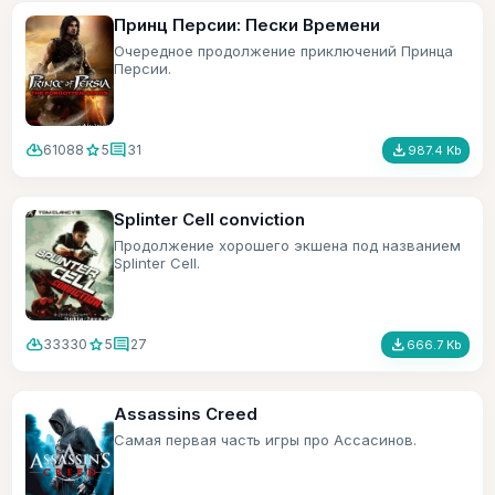
Принц Персии: Пески Времени
Очередное продолжение приключений Принца
Персии.
cloud_download
star
comment
file_download
61088
5
31
987.4 Kb
Splinter Cell conviction
Продолжение хорошего экшена под названием
Splinter Cell.
cloud_download
star
comment
file_download
33330
5
27
666.7 Kb
Assassins Creed
Самая первая часть игры про Ассасинов.