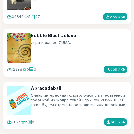
cloud_download
star
comment
file_download
34846
5
47
885.3 Kb
Bobble Blast Deluxe
Игра в жанре ZUMA.
cloud_download
star
comment
file_download
12298
5
0
359.7 Kb
Abracadaball
Очень интересная головоломка с качественной
графикой из жанра такой игры как ZUMA. В ней
тоже будем стрелять разноцветными шариками,
только в игре есть ещё всякие бонусы.
cloud_download
star
comment
file_download
7025
5
5
661.8 Kb