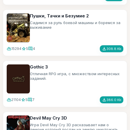
Пушки, Тачки и Безумие 2
Садимся за руль боевой машины и боремся за
выживание
cloud_download
star
comment
file_download
15294
5
4
308.8 Kb
Gothic 3
Отличная RPG игра, с множеством интересных
заданий.
cloud_download
star
comment
file_download
21104
5
7
386.0 Kb
Devil May Cry 3D
Игра Devil May Cry 3D расказывает нам о
демоне который послан на землю уничтожить