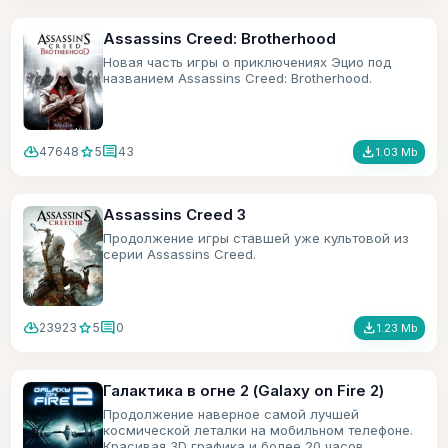
Assassins Creed: Brotherhood
Новая часть игры о приключениях Эцио под
названием Assassins Creed: Brotherhood.
cloud_download
star
comment
file_download
47648
5
43
1.03 Mb
Assassins Creed 3
Продолжение игры ставшей уже культовой из
серии Assassins Creed.
cloud_download
star
comment
file_download
23923
5
0
1.23 Mb
Галактика в огне 2 (Galaxy on Fire 2)
Продолжение наверное самой лучшей
космической леталки на мобильном телефоне.
Красивая 3D графика и более 20 часов