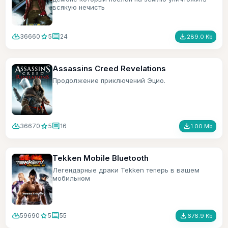
всякую нечисть
cloud_download
star
comment
file_download
36660
5
24
289.0 Kb
Assassins Creed Revelations
Продолжение приключений Эцио.
cloud_download
star
comment
file_download
36670
5
16
1.00 Mb
Tekken Mobile Bluetooth
Легендарные драки Tekken теперь в вашем
мобильном
cloud_download
star
comment
file_download
59690
5
55
676.9 Kb