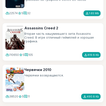
игрового времени.
cloud_download
star
comment
file_download
22574
5
32
1.65 Mb
Assassins Creed 2
Вторая часть нашумевшего хита Assassins
Creed. В игре отличный геймплей и хорошая
графика.
cloud_download
star
comment
file_download
110650
5
105
819.8 Kb
Червячки 2010
Червячки возвращаются.
cloud_download
star
comment
file_download
38520
5
11
490.8 Kb