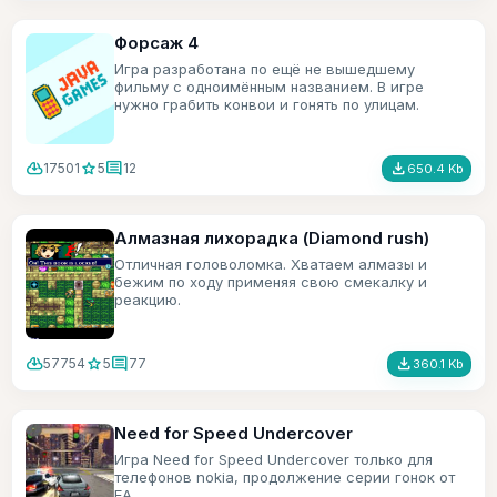
Форсаж 4
Игра разработана по ещё не вышедшему
фильму с одноимённым названием. В игре
нужно грабить конвои и гонять по улицам.
cloud_download
star
comment
file_download
17501
5
12
650.4 Kb
Алмазная лихорадка (Diamond rush)
Отличная головоломка. Хватаем алмазы и
бежим по ходу применяя свою смекалку и
реакцию.
cloud_download
star
comment
file_download
57754
5
77
360.1 Kb
Need for Speed Undercover
Игра Need for Speed Undercover только для
телефонов nokia, продолжение серии гонок от
ЕА.