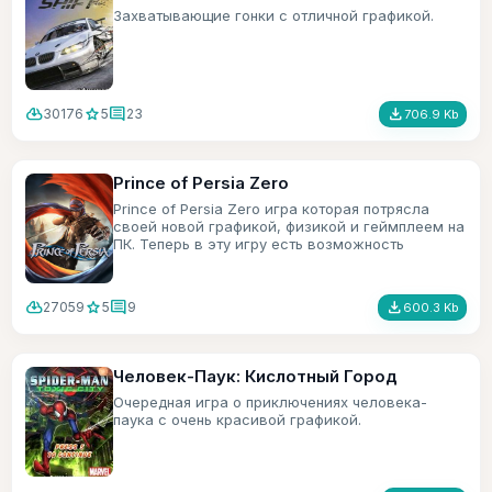
Захватывающие гонки с отличной графикой.
cloud_download
star
comment
file_download
30176
5
23
706.9 Kb
Prince of Persia Zero
Prince of Persia Zero игра которая потрясла
своей новой графикой, физикой и геймплеем на
ПК. Теперь в эту игру есть возможность
поиграть и на мобильном телефоне.
cloud_download
star
comment
file_download
27059
5
9
600.3 Kb
Человек-Паук: Кислотный Город
Очередная игра о приключениях человека-
паука с очень красивой графикой.