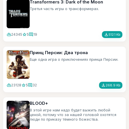
Transformers 3: Dark of the Moon
Третья часть игры о трансформерах.
cloud_download
star
comment
file_download
24345
5
19
512.1 Kb
Принц Персии: Два трона
Еще одна игра о приключениях принца Персии.
cloud_download
star
comment
file_download
23128
5
32
268.9 Kb
BLOOD+
В этой игре нам надо будет выжить любой
ценой, потому что за нашей головой охотятся
люди по приказу тёмного божества.