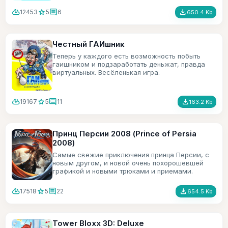
cloud_download
star
comment
file_download
12453
5
6
650.4 Kb
Честный ГАИшник
Теперь у каждого есть возможность побыть
гаишником и подзаработать деньжат, правда
виртуальных. Весёленькая игра.
cloud_download
star
comment
file_download
19167
5
11
163.2 Kb
Принц Персии 2008 (Prince of Persia
2008)
Самые свежие приключения принца Персии, с
новым другом, и новой очень похорошевшей
графикой и новыми трюками и приемами.
cloud_download
star
comment
file_download
17518
5
22
654.5 Kb
Tower Bloxx 3D: Deluxe