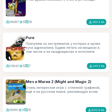
cloud_download
star
comment
file_download
16687
5
16
365.5 Kb
Pure
Поиграем за экстремалов у которых в крови
куча адреналина. Будем лётать на моцыках в
том числе и на квадрациклах и исполнять
трюки.
cloud_download
star
comment
file_download
13640
5
7
441.2 Kb
Меч и Магия 2 (Might and Magic 2)
Очень интересная игра с отличной графикой,
ещё и на русском языке, рекомендую всем.
cloud_download
star
comment
file_download
16991
5
15
600.6 Kb