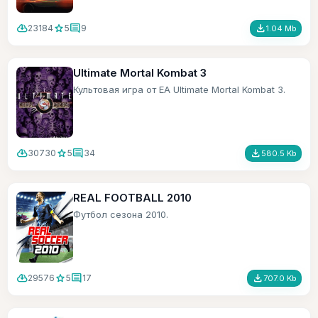
cloud_download
star
comment
file_download
23184
5
9
1.04 Mb
Ultimate Mortal Kombat 3
Культовая игра от ЕА Ultimate Mortal Kombat 3.
cloud_download
star
comment
file_download
30730
5
34
580.5 Kb
REAL FOOTBALL 2010
Футбол сезона 2010.
cloud_download
star
comment
file_download
29576
5
17
707.0 Kb