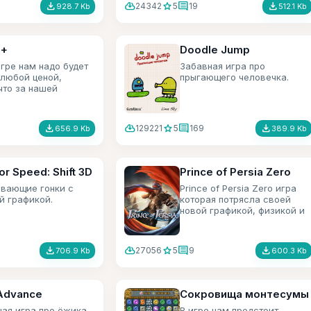
file_download
cloud_download
star
comment
file_download
24342
5
19
928.7 Kb
512.1 Kb
D+
Doodle Jump
игре нам надо будет
Забавная игра про
любой ценой,
прыгающего человечка.
что за нашей
 охотятся люди по
 тёмного божества.
file_download
cloud_download
star
comment
file_download
129221
5
169
656.9 Kb
389.9 Kb
or Speed: Shift 3D
Prince of Persia Zero
вающие гонки с
Prince of Persia Zero игра
й графикой.
которая потрясла своей
новой графикой, физикой и
геймплеем на ПК. Теперь в
эту игру есть возможность
поиграть и на мобильном
file_download
cloud_download
star
comment
file_download
27056
5
9
706.9 Kb
600.3 Kb
телефоне.
Advance
Сокровища монтесумы
ая игра про ёжика
В игре нам предстоит