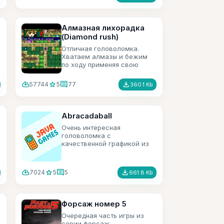
Алмазная лихорадка
(Diamond rush)
Отличная головоломка.
Хватаем алмазы и бежим
по ходу применяя свою
смекалку и реакцию.
cloud_download
star
comment
file_download
57744
5
77
360.1 Kb
Abracadaball
Очень интересная
головоломка с
качественной графикой из
жанра такой игры как ZUMA.
В ней тоже будем стрелять
разноцветными шариками,
cloud_download
star
comment
file_download
7024
5
5
661.8 Kb
только в игре есть ещё
всякие бонусы.
Форсаж номер 5
Очередная часть игры из
серии форсаж.