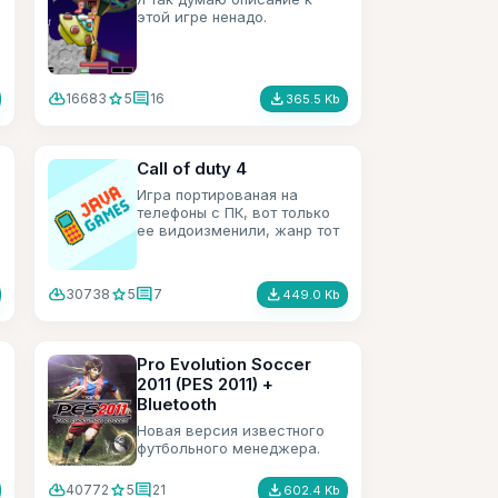
этой игре ненадо.
cloud_download
star
comment
file_download
16683
5
16
365.5 Kb
Call of duty 4
Игра портированая на
телефоны с ПК, вот только
ее видоизменили, жанр тот
же стрелять и убивать а вот
вид поменяли от первого
лица, на вид сверху и под
cloud_download
star
comment
file_download
30738
5
7
449.0 Kb
углом.
Pro Evolution Soccer
2011 (PES 2011) +
Bluetooth
Новая версия известного
футбольного менеджера.
cloud_download
star
comment
file_download
40772
5
21
602.4 Kb