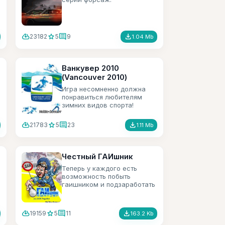
cloud_download
star
comment
file_download
23182
5
9
1.04 Mb
Ванкувер 2010
(Vancouver 2010)
Игра несомненно должна
понравиться любителям
зимних видов спорта!
cloud_download
star
comment
file_download
21783
5
23
1.11 Mb
Честный ГАИшник
Теперь у каждого есть
возможность побыть
гаишником и подзаработать
деньжат, правда
виртуальных. Весёленькая
игра.
cloud_download
star
comment
file_download
19159
5
11
163.2 Kb