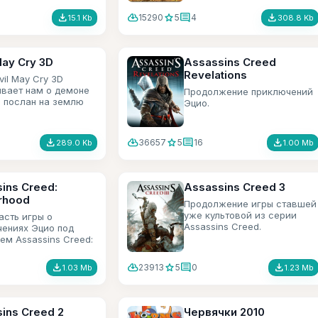
бо и сбивай птиц в
 Бесконечные уровни
file_download
cloud_download
star
comment
file_download
15290
5
4
15.1 Kb
308.8 Kb
ды.
May Cry 3D
Assassins Creed
Revelations
vil May Cry 3D
вает нам о демоне
Продолжение приключений
 послан на землю
Эцио.
ить всякую нечисть
file_download
cloud_download
star
comment
file_download
36657
5
16
289.0 Kb
1.00 Mb
ins Creed:
Assassins Creed 3
rhood
Продолжение игры ставшей
уже культовой из серии
асть игры о
Assassins Creed.
ениях Эцио под
ем Assassins Creed:
hood.
file_download
cloud_download
star
comment
file_download
23913
5
0
1.03 Mb
1.23 Mb
ins Creed 2
Червячки 2010