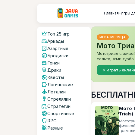
Главная
»
Игры д
crown
Топ 25 игр
ИГРА МЕСЯЦА
sports_esports
Аркады
Мото Триал
casino
Азартные
Мототриал с живой
explore
Бродилки
сальто, жми турбо 
directions_car
Гонки
sports_mma
play_arrow
Драки
Играть онлай
travel_explore
Квесты
extension
Логические
flight
Леталки
БЕСПЛАТНЫ
military_tech
Стрелялки
castle
Стратегии
Мото 
sports_soccer
Спортивные
Trials) 
shield
RPG
Мототр
физикой
widgets
Разные
трампли