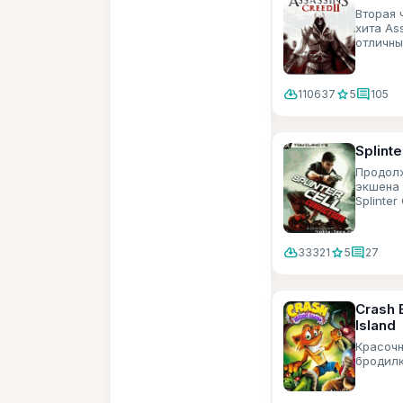
Вторая 
хита As
отличны
хорошая
cloud_download
star
comment
110637
5
105
Splinte
Продол
экшена 
Splinter 
cloud_download
star
comment
33321
5
27
Crash 
Island
Красочн
бродил