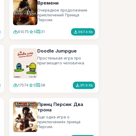
Времени
Очередное продолжение
приключений Принца
Персии.
cloud_download
star
comment
file_download
61075
5
31
987.4 Kb
Doodle Jumpgue
Простенькая игра про
прыгающего человечка.
cloud_download
star
comment
file_download
17574
5
38
311.9 Kb
Принц Персии: Два
трона
Еще одна игра о
приключениях принца
Персии.