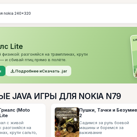
ля nokia 240x320
с Lite
 физикой: разгоняйся на трамплинах, крути
— и сбивай птиц прямо в полёте.
file_download
н
Подробнее и
Скачать .jar
Е JAVA ИГРЫ ДЛЯ NOKIA N79
Триалс (Moto
Пушки, Тачки и Безуми
Lite
2
иал с живой
Садимся за руль боевой
: разгоняйся на
машины и боремся за
нах, крути сальто,
выживание