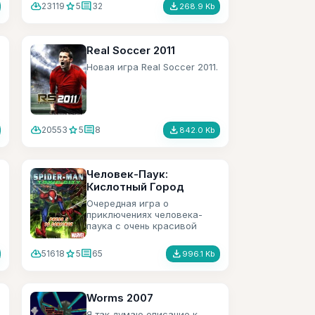
cloud_download
star
comment
file_download
23119
5
32
268.9 Kb
Real Soccer 2011
Новая игра Real Soccer 2011.
cloud_download
star
comment
file_download
20553
5
8
842.0 Kb
Человек-Паук:
Кислотный Город
Очередная игра о
приключениях человека-
паука с очень красивой
графикой.
cloud_download
star
comment
file_download
51618
5
65
996.1 Kb
Worms 2007
Я так думаю описание к