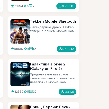
cloud_download
star
comment
file_download
21094
5
7
386.0 Kb
Tekken Mobile Bluetooth
Легендарные драки Tekken
теперь в вашем мобильном
cloud_download
star
comment
file_download
59682
5
55
676.9 Kb
Галактика в огне 2
(Galaxy on Fire 2)
Продолжение наверное
самой лучшей космической
леталки на мобильном
телефоне. Красивая 3D
графика и более 20 часов
cloud_download
star
comment
file_download
22569
5
32
1.65 Mb
игрового времени.
Принц Персии: Пески