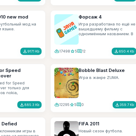
010 new mod
Форсаж 4
утбольный мод на
Игра разработана по ещё не
 языке.
вышедшему фильму с
одноимённым названием. В
игре нужно грабить конвои
и гонять по улицам.
file_download
cloud_download
star
comment
file_download
17498
5
12
917.1 Kb
650.4 Kb
or Speed
Bobble Blast Deluxe
cover
Игра в жанре ZUMA.
ed for Speed
ver только для
ов nokia,
ение серии гонок
file_download
cloud_download
star
comment
file_download
12295
5
0
885.3 Kb
359.7 Kb
y Defied
FIFA 2011
клонникам игры в
Новый сезон футбола.
 надо на мотоцикле