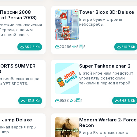
 Персии 2008
Tower Bloxx 3D: Deluxe
 of Persia 2008)
В игре будем строить
небоскрёбы.
свежие приключения
Персии, с новым
 и новой очень
шевшей графикой и
 трюками и
file_download
cloud_download
star
comment
file_download
20466
5
5
654.5 Kb
516.7 Kb
ми.
PORTS SUMMER
Super Tankedaizhan 2
S
В этой игре нам предстоит
управлять советскими
а весёленькая игра
танками в период второй
и YETISPORTS.
мировой войны, и победить
неприятеля разгромив его в
хлам.
file_download
cloud_download
star
comment
file_download
9523
5
1
451.8 Kb
648.6 Kb
 Jump Deluxe
Modern Warfare 2: Force
Recon
нная версия игры
Jump.
В игре Вы столкнетесь с