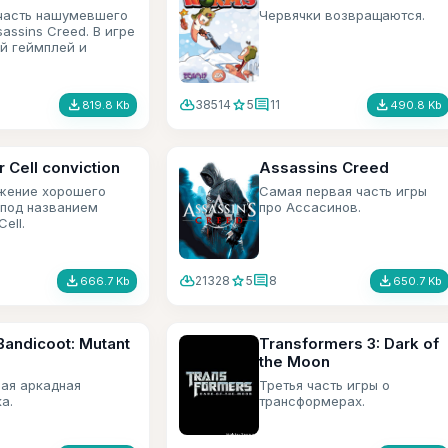
часть нашумевшего
Червячки возвращаются.
sassins Creed. В игре
й геймплей и
 графика.
file_download
cloud_download
star
comment
file_download
38514
5
11
819.8 Kb
490.8 Kb
r Cell conviction
Assassins Creed
жение хорошего
Самая первая часть игры
под названием
про Ассасинов.
Cell.
file_download
cloud_download
star
comment
file_download
21328
5
8
666.7 Kb
650.7 Kb
Bandicoot: Mutant
Transformers 3: Dark of
the Moon
ая аркадная
Третья часть игры о
ка.
трансформерах.