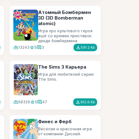
Атомный Бомбермен
3D (3D Bomberman
atomic)
Игра про культового героя
ешё со времен приставок
денди бомбермена.
cloud_download
star
comment
file_download
13243
5
3
591.2 Kb
The Sims 3 Карьера
Игра для любителей серии
The Sims.
cloud_download
star
comment
file_download
58329
5
47
912.6 Kb
Финес и Ферб
Весёлая и красочная игра
от компании Дисней.