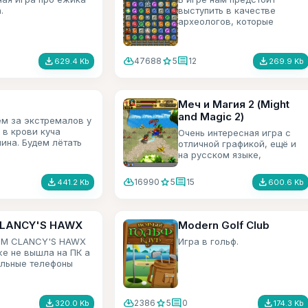
.
выступить в качестве
археологов, которые
складывают воедино
головоломки, Для того
чтобы добраться до
file_download
cloud_download
star
comment
file_download
47688
5
12
629.4 Kb
269.9 Kb
сокровищ монтесумы.
Меч и Магия 2 (Might
and Magic 2)
м за экстремалов у
 в крови куча
Очень интересная игра с
ина. Будем лётать
отличной графикой, ещё и
ках в том числе и на
на русском языке,
иклах и исполнять
рекомендую всем.
file_download
cloud_download
star
comment
file_download
16990
5
15
441.2 Kb
600.6 Kb
LANCY'S HAWX
Modern Golf Club
OM CLANCY'S HAWX
Игра в гольф.
е не вышла на ПК а
льные телефоны
ень даже хорошая
 серии воздушных
оров.
file_download
cloud_download
star
comment
file_download
2386
5
0
320.0 Kb
174.3 Kb