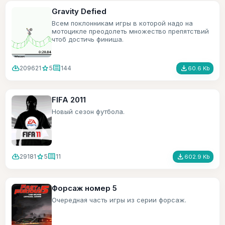
Gravity Defied
Всем поклонникам игры в которой надо на
мотоцикле преодолеть множество препятствий
чтоб достичь финиша.
cloud_download
star
comment
file_download
209621
5
144
60.6 Kb
FIFA 2011
Новый сезон футбола.
cloud_download
star
comment
file_download
29181
5
11
602.9 Kb
Форсаж номер 5
Очередная часть игры из серии форсаж.