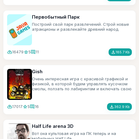
Первобытный Парк
Построий свой парк развлечений. Строй новые
атракционы и развлекайте древний народ.
cloud_download
star
comment
file_download
16479
5
11
185.7 Kb
Gish
Очень интересная игра с красивой графикой и
физикой, в которой будем управлять кусочком
смолы, ползать по лабиринтам и включать свою
смекалку.
cloud_download
star
comment
file_download
17017
5
16
362.9 Kb
Half Life arena 3D
Вот она культовая игра на ПК теперь и на
мобильных Half Life