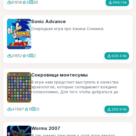
cloud_download
star
comment
file_download
51618
5
65
996.1 Kb
Sonic Advance
Очередная игра про ёжика Сонника.
cloud_download
star
comment
file_download
21552
5
2
629.4 Kb
Сокровища монтесумы
В игре нам предстоит выступить в качестве
археологов, которые складывают воедино
головоломки, Для того чтобы добраться до
сокровищ монтесумы.
cloud_download
star
comment
file_download
47687
5
12
269.9 Kb
Worms 2007
Я так думаю описание к этой игре ненадо.