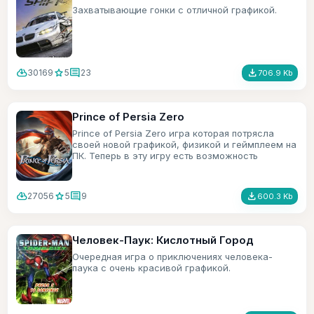
Захватывающие гонки с отличной графикой.
cloud_download
star
comment
file_download
30169
5
23
706.9 Kb
Prince of Persia Zero
Prince of Persia Zero игра которая потрясла
своей новой графикой, физикой и геймплеем на
ПК. Теперь в эту игру есть возможность
поиграть и на мобильном телефоне.
cloud_download
star
comment
file_download
27056
5
9
600.3 Kb
Человек-Паук: Кислотный Город
Очередная игра о приключениях человека-
паука с очень красивой графикой.