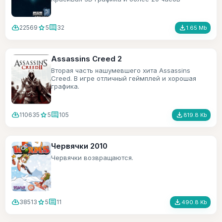
игрового времени.
cloud_download
star
comment
file_download
22569
5
32
1.65 Mb
Assassins Creed 2
Вторая часть нашумевшего хита Assassins
Creed. В игре отличный геймплей и хорошая
графика.
cloud_download
star
comment
file_download
110635
5
105
819.8 Kb
Червячки 2010
Червячки возвращаются.
cloud_download
star
comment
file_download
38513
5
11
490.8 Kb