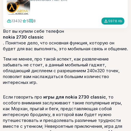
cloud_download
star
comment
file_download
13432
5
8
597.8 Kb
Вот вы купили себе телефон
nokia 2730 classic
. Понятное дело, что основная функция, которую он
будет для вас выполнять, это мобильная связь и общение.
Тем не менее, про такой аспект, как развлечение
забывать не стоит, а данный мобильный гаджет,
обладающий дисплеем с разрешением 240x320 точек,
позволит вам наслаждаться большим количество
интересных игр.
Если говорить про
игры для nokia 2730 classic
, то
особого внимания заслуживают такие популярные игры,
как Морхан, прыгай и беги, представляющая собой
интересную бродилку, в которой вам будет нужно
путешествовать и преодолевать различные трудности
вместе с утенком; Невероятные приключения, игра для