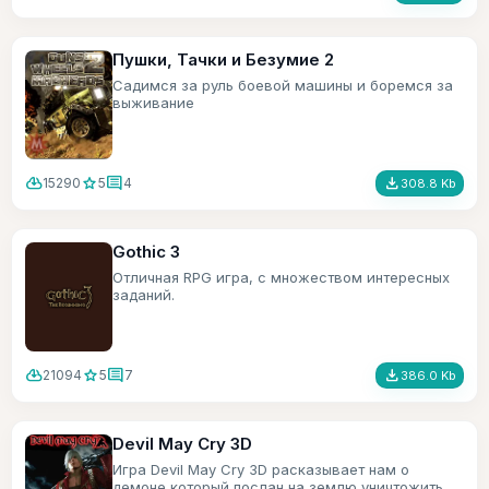
Пушки, Тачки и Безумие 2
Садимся за руль боевой машины и боремся за
выживание
cloud_download
star
comment
file_download
15290
5
4
308.8 Kb
Gothic 3
Отличная RPG игра, с множеством интересных
заданий.
cloud_download
star
comment
file_download
21094
5
7
386.0 Kb
Devil May Cry 3D
Игра Devil May Cry 3D расказывает нам о
демоне который послан на землю уничтожить