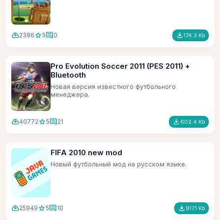
cloud_download
star
comment
file_download
2386
5
0
174.3 Kb
Pro Evolution Soccer 2011 (PES 2011) +
Bluetooth
Новая версия известного футбольного
менеджера.
cloud_download
star
comment
file_download
40772
5
21
602.4 Kb
FIFA 2010 new mod
Новый футбольный мод на русском языке.
cloud_download
star
comment
file_download
25949
5
10
917.1 Kb