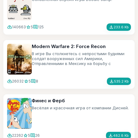
cloud_download
star
comment
file_download
140663
5
125
233.6 Kb
Modern Warfare 2: Force Recon
В игре Вы столкнетесь с непростыми буднями
солдат вооруженных сил Америки,
Отправленными в Мексику на борьбу с
террористами.
cloud_download
star
comment
file_download
26032
5
8
535.2 Kb
Финес и Ферб
Весёлая и красочная игра от компании Дисней.
cloud_download
star
comment
file_download
22262
5
26
482.8 Kb