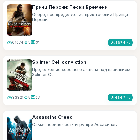
Принц Персии: Пески Времени
Очередное продолжение приключений Принца
Персии.
cloud_download
star
comment
file_download
61074
5
31
987.4 Kb
Splinter Cell conviction
Продолжение хорошего экшена под названием
Splinter Cell.
cloud_download
star
comment
file_download
33321
5
27
666.7 Kb
Assassins Creed
Самая первая часть игры про Ассасинов.