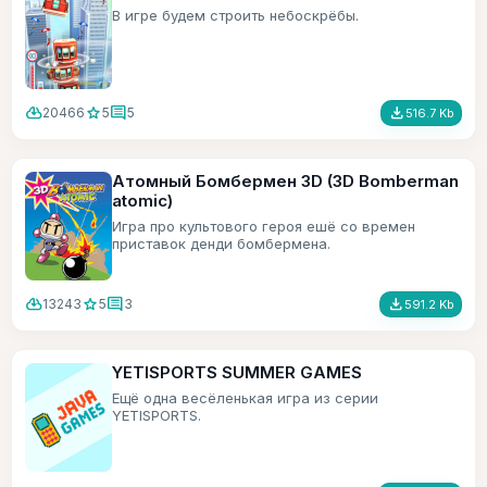
В игре будем строить небоскрёбы.
cloud_download
star
comment
file_download
20466
5
5
516.7 Kb
Атомный Бомбермен 3D (3D Bomberman
atomic)
Игра про культового героя ешё со времен
приставок денди бомбермена.
cloud_download
star
comment
file_download
13243
5
3
591.2 Kb
YETISPORTS SUMMER GAMES
Ещё одна весёленькая игра из серии
YETISPORTS.