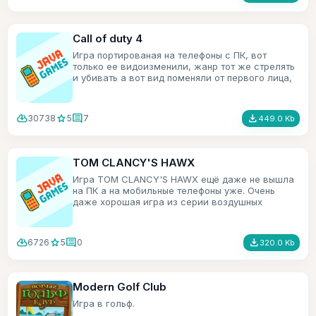
Call of duty 4
Игра портированая на телефоны с ПК, вот
только ее видоизменили, жанр тот же стрелять
и убивать а вот вид поменяли от первого лица,
на вид сверху и под углом.
cloud_download
star
comment
file_download
30738
5
7
449.0 Kb
TOM CLANCY'S HAWX
Игра TOM CLANCY'S HAWX ещё даже не вышла
на ПК а на мобильные телефоны уже. Очень
даже хорошая игра из серии воздушных
симуляторов.
cloud_download
star
comment
file_download
6726
5
0
320.0 Kb
Modern Golf Club
Игра в гольф.