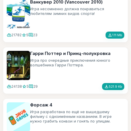
Ванкувер 2010 (Vancouver 2010)
Игра несомненно должна понравиться
любителям зимних видов спорта!
cloud_download
star
comment
file_download
21782
5
23
1.11 Mb
Гарри Поттер и Принц-полукровка
Игра про очередные приключения юнного
волшебника Гарри Поттера.
cloud_download
star
comment
file_download
24138
5
29
521.9 Kb
Форсаж 4
Игра разработана по ещё не вышедшему
фильму с одноимённым названием. В игре
нужно грабить конвои и гонять по улицам.