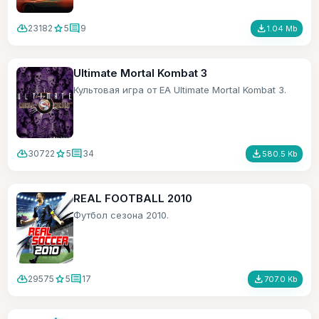
cloud_download
star
comment
file_download
23182
5
9
1.04 Mb
Ultimate Mortal Kombat 3
Культовая игра от ЕА Ultimate Mortal Kombat 3.
cloud_download
star
comment
file_download
30722
5
34
580.5 Kb
REAL FOOTBALL 2010
Футбол сезона 2010.
cloud_download
star
comment
file_download
29575
5
17
707.0 Kb