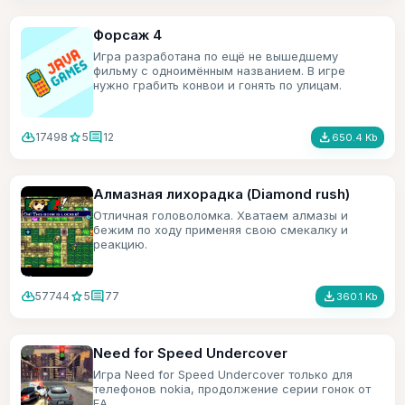
Форсаж 4
Игра разработана по ещё не вышедшему
фильму с одноимённым названием. В игре
нужно грабить конвои и гонять по улицам.
cloud_download
star
comment
file_download
17498
5
12
650.4 Kb
Алмазная лихорадка (Diamond rush)
Отличная головоломка. Хватаем алмазы и
бежим по ходу применяя свою смекалку и
реакцию.
cloud_download
star
comment
file_download
57744
5
77
360.1 Kb
Need for Speed Undercover
Игра Need for Speed Undercover только для
телефонов nokia, продолжение серии гонок от
ЕА.