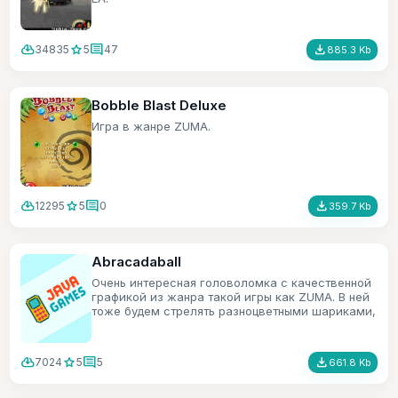
cloud_download
star
comment
file_download
34835
5
47
885.3 Kb
Bobble Blast Deluxe
Игра в жанре ZUMA.
cloud_download
star
comment
file_download
12295
5
0
359.7 Kb
Abracadaball
Очень интересная головоломка с качественной
графикой из жанра такой игры как ZUMA. В ней
тоже будем стрелять разноцветными шариками,
только в игре есть ещё всякие бонусы.
cloud_download
star
comment
file_download
7024
5
5
661.8 Kb