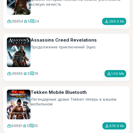
всякую нечисть
cloud_download
star
comment
file_download
36654
5
24
289.0 Kb
Assassins Creed Revelations
Продолжение приключений Эцио.
cloud_download
star
comment
file_download
36655
5
16
1.00 Mb
Tekken Mobile Bluetooth
Легендарные драки Tekken теперь в вашем
мобильном
cloud_download
star
comment
file_download
59681
5
55
676.9 Kb