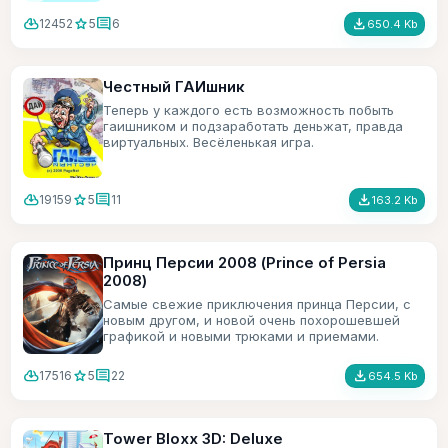
cloud_download
star
comment
file_download
12452
5
6
650.4 Kb
Честный ГАИшник
Теперь у каждого есть возможность побыть
гаишником и подзаработать деньжат, правда
виртуальных. Весёленькая игра.
cloud_download
star
comment
file_download
19159
5
11
163.2 Kb
Принц Персии 2008 (Prince of Persia
2008)
Самые свежие приключения принца Персии, с
новым другом, и новой очень похорошевшей
графикой и новыми трюками и приемами.
cloud_download
star
comment
file_download
17516
5
22
654.5 Kb
Tower Bloxx 3D: Deluxe