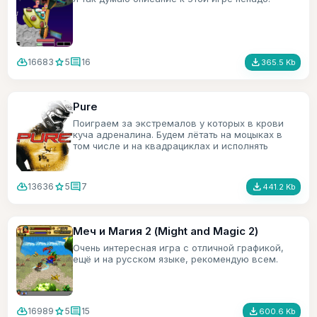
cloud_download
star
comment
file_download
16683
5
16
365.5 Kb
Pure
Поиграем за экстремалов у которых в крови
куча адреналина. Будем лётать на моцыках в
том числе и на квадрациклах и исполнять
трюки.
cloud_download
star
comment
file_download
13636
5
7
441.2 Kb
Меч и Магия 2 (Might and Magic 2)
Очень интересная игра с отличной графикой,
ещё и на русском языке, рекомендую всем.
cloud_download
star
comment
file_download
16989
5
15
600.6 Kb