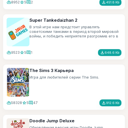
cloud_download
star
comment
file_download
8952
5
2
451.8 Kb
Super Tankedaizhan 2
В этой игре нам предстоит управлять
советскими танками в период второй мировой
войны, и победить неприятеля разгромив его в
хлам.
cloud_download
star
comment
file_download
9523
5
1
648.6 Kb
The Sims 3 Карьера
Игра для любителей серии The Sims.
cloud_download
star
comment
file_download
58328
5
47
912.6 Kb
Doodle Jump Deluxe
Обновлённая версия игры Doodle Jump.