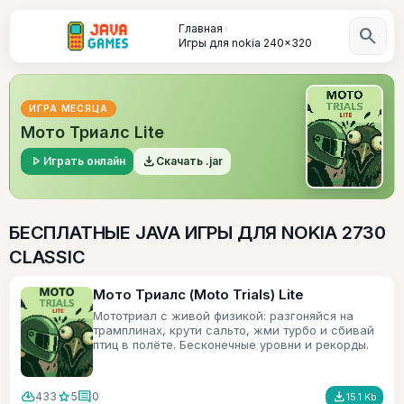
Главная
»
search
Игры для nokia 240x320
ИГРА МЕСЯЦА
Мото Триалс Lite
play_arrow
file_download
Играть онлайн
Скачать .jar
БЕСПЛАТНЫЕ JAVA ИГРЫ ДЛЯ NOKIA 2730
CLASSIC
Мото Триалс (Moto Trials) Lite
Мототриал с живой физикой: разгоняйся на
трамплинах, крути сальто, жми турбо и сбивай
птиц в полёте. Бесконечные уровни и рекорды.
cloud_download
star
comment
file_download
433
5
0
15.1 Kb