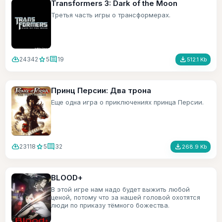
Transformers 3: Dark of the Moon
Третья часть игры о трансформерах.
cloud_download
star
comment
file_download
24342
5
19
512.1 Kb
Принц Персии: Два трона
Еще одна игра о приключениях принца Персии.
cloud_download
star
comment
file_download
23118
5
32
268.9 Kb
BLOOD+
В этой игре нам надо будет выжить любой
ценой, потому что за нашей головой охотятся
люди по приказу тёмного божества.