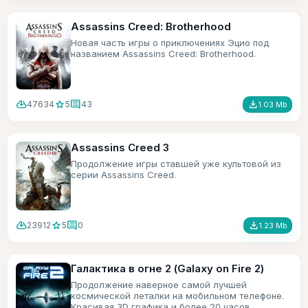
Assassins Creed: Brotherhood
Новая часть игры о приключениях Эцио под
названием Assassins Creed: Brotherhood.
cloud_download
star
comment
file_download
47634
5
43
1.03 Mb
Assassins Creed 3
Продолжение игры ставшей уже культовой из
серии Assassins Creed.
cloud_download
star
comment
file_download
23912
5
0
1.23 Mb
Галактика в огне 2 (Galaxy on Fire 2)
Продолжение наверное самой лучшей
космической леталки на мобильном телефоне.
Красивая 3D графика и более 20 часов