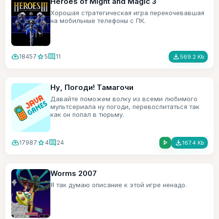
Heroes of Might and Magic 3
Хорошая стратегическая игра перекочевавшая
на мобильные телефоны с ПК.
cloud_download
star
comment
file_download
18457
5
11
569.2 Kb
Ну, Погоди! Тамагочи
Давайте поможем волку из всеми любимого
мультсериала ну погоди, перевоспитаться так
как он попал в тюрьму.
cloud_download
star
comment
play_arrow
file_download
17987
4
24
167.4 Kb
Worms 2007
Я так думаю описание к этой игре ненадо.