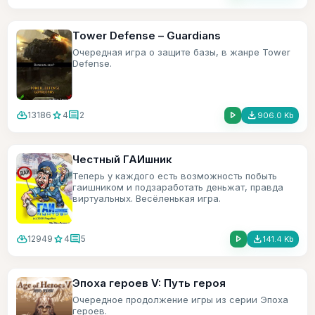
Tower Defense – Guardians
Очередная игра о защите базы, в жанре Tower
Defense.
cloud_download
star
comment
play_arrow
file_download
13186
4
2
906.0 Kb
Честный ГАИшник
Теперь у каждого есть возможность побыть
гаишником и подзаработать деньжат, правда
виртуальных. Весёленькая игра.
cloud_download
star
comment
play_arrow
file_download
12949
4
5
141.4 Kb
Эпоха героев V: Путь героя
Очередное продолжение игры из серии Эпоха
героев.