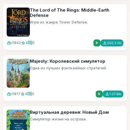
The Lord of The Rings: Middle-Earth
Defense
Игра из жанра Tower Defense.
cloud_download
star
comment
play_arrow
file_download
11842
4
5
585.2 Kb
Majesty: Королевский симулятор
Одна из лучших фэнтезийных стратегий.
cloud_download
star
comment
play_arrow
file_download
11817
4
0
1.07 Mb
Виртуальная деревня: Новый Дом
Симулятор жизни на острове.