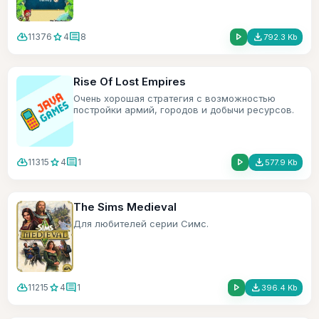
cloud_download
star
comment
play_arrow
file_download
11376
4
8
792.3 Kb
Rise Of Lost Empires
Очень хорошая стратегия с возможностью
постройки армий, городов и добычи ресурсов.
cloud_download
star
comment
play_arrow
file_download
11315
4
1
577.9 Kb
The Sims Medieval
Для любителей серии Симс.
cloud_download
star
comment
play_arrow
file_download
11215
4
1
396.4 Kb