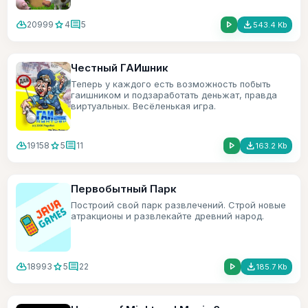
cloud_download
star
comment
play_arrow
file_download
20999
4
5
543.4 Kb
Честный ГАИшник
Теперь у каждого есть возможность побыть
гаишником и подзаработать деньжат, правда
виртуальных. Весёленькая игра.
cloud_download
star
comment
play_arrow
file_download
19158
5
11
163.2 Kb
Первобытный Парк
Построий свой парк развлечений. Строй новые
атракционы и развлекайте древний народ.
cloud_download
star
comment
play_arrow
file_download
18993
5
22
185.7 Kb