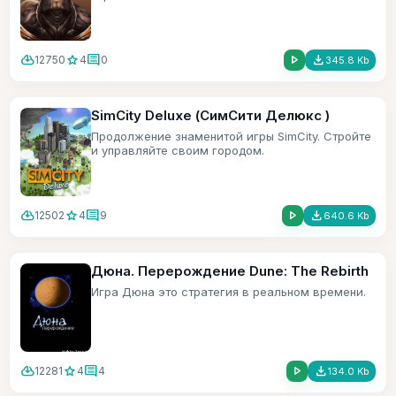
cloud_download
star
comment
play_arrow
file_download
12750
4
0
345.8 Kb
SimCity Deluxe (СимСити Делюкс )
Продолжение знаменитой игры SimCity. Стройте
и управляйте своим городом.
cloud_download
star
comment
play_arrow
file_download
12502
4
9
640.6 Kb
Дюна. Перерождение Dune: The Rebirth
Игра Дюна это стратегия в реальном времени.
cloud_download
star
comment
play_arrow
file_download
12281
4
4
134.0 Kb