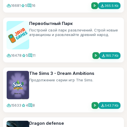
cloud_download
star
comment
play_arrow
file_download
16681
5
16
365.5 Kb
Первобытный Парк
Построий свой парк развлечений. Строй новые
атракционы и развлекайте древний народ.
cloud_download
star
comment
play_arrow
file_download
16478
5
11
185.7 Kb
The Sims 3 - Dream Ambitions
Продолжение серии игр The Sims.
cloud_download
star
comment
play_arrow
file_download
15633
4
8
543.7 Kb
Dragon defense