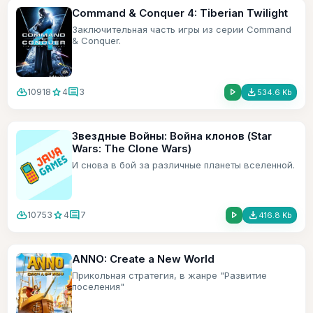
Command & Conquer 4: Tiberian Twilight
Заключительная часть игры из серии Command
& Conquer.
cloud_download
star
comment
play_arrow
file_download
10918
4
3
534.6 Kb
Звездные Войны: Война клонов (Star
Wars: The Clone Wars)
И снова в бой за различные планеты вселенной.
cloud_download
star
comment
play_arrow
file_download
10753
4
7
416.8 Kb
ANNO: Create a New World
Прикольная стратегия, в жанре "Развитие
поселения"