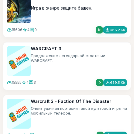
Игра в жанре защита башен.
cloud_download
star
comment
play_arrow
file_download
15606
4
0
988.2 Kb
WARCRAFT 3
Продолжение легендарной стратегии
WARCRAFT.
cloud_download
star
comment
play_arrow
file_download
15555
4
3
639.5 Kb
Warcraft 3 - Faction Of The Disaster
Очень удачная портация такой культовой игры на
мобильный телефон.