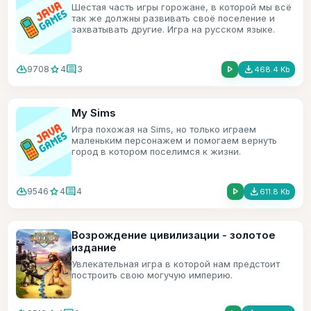
Шестая часть игры горожане, в которой мы всё
так же должны развивать своё поселение и
захватывать другие. Игра на русском языке.
cloud_download
star
comment
play_arrow
file_download
9708
4
3
468.4 Kb
My Sims
Игра похожая на Sims, но только играем
маленьким персонажем и помогаем вернуть
город в котором поселимся к жизни.
cloud_download
star
comment
play_arrow
file_download
9546
4
4
611.8 Kb
Возрождение цивилизации - золотое
издание
Увлекательная игра в которой нам предстоит
построить свою могучую империю.