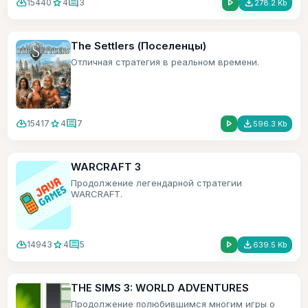
cloud_download
star
comment
play_arrow
file_download
15440
4
3
278.2 Kb
The Settlers (Поселенцы)
Отличная стратегия в реальном времени.
cloud_download
star
comment
play_arrow
file_download
15417
4
7
596.3 Kb
WARCRAFT 3
Продолжение легендарной стратегии
WARCRAFT.
cloud_download
star
comment
play_arrow
file_download
14943
4
5
639.5 Kb
THE SIMS 3: WORLD ADVENTURES
Продолжение полюбившимся многим игры о