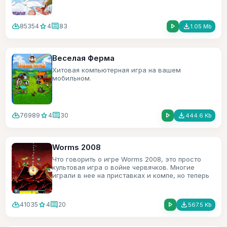
cloud_download
star
comment
play_arrow
file_download
85354
4
83
1.05 Mb
Веселая Ферма
Хитовая компьютерная игра на вашем
мобильном.
cloud_download
star
comment
play_arrow
file_download
76989
4
30
444.6 Kb
Worms 2008
Что говорить о игре Worms 2008, это просто
культовая игра о войне червячков. Многие
играли в нее на приставках и компе, но теперь
она добралась и до телефонов нокиа.
cloud_download
star
comment
play_arrow
file_download
41035
4
20
567.5 Kb