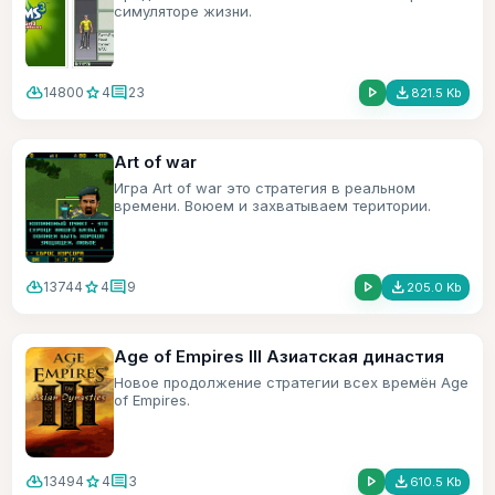
симуляторе жизни.
cloud_download
star
comment
play_arrow
file_download
14800
4
23
821.5 Kb
Art of war
Игра Art of war это стратегия в реальном
времени. Воюем и захватываем територии.
cloud_download
star
comment
play_arrow
file_download
13744
4
9
205.0 Kb
Age of Empires III Азиатская династия
Новое продолжение стратегии всех времён Age
of Empires.
cloud_download
star
comment
play_arrow
file_download
13494
4
3
610.5 Kb