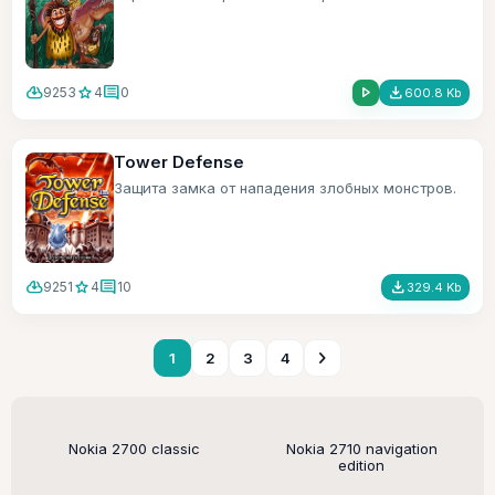
cloud_download
star
comment
play_arrow
file_download
9253
4
0
600.8 Kb
Tower Defense
Защита замка от нападения злобных монстров.
cloud_download
star
comment
file_download
9251
4
10
329.4 Kb
chevron_right
1
2
3
4
Поддерживаемые модели
Nokia 2700 classic
Nokia 2710 navigation
edition