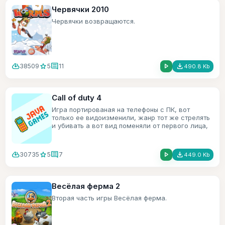
Червячки 2010
Червячки возвращаются.
cloud_download
star
comment
play_arrow
file_download
38509
5
11
490.8 Kb
Call of duty 4
Игра портированая на телефоны с ПК, вот
только ее видоизменили, жанр тот же стрелять
и убивать а вот вид поменяли от первого лица,
на вид сверху и под углом.
cloud_download
star
comment
play_arrow
file_download
30735
5
7
449.0 Kb
Весёлая ферма 2
Вторая часть игры Весёлая ферма.