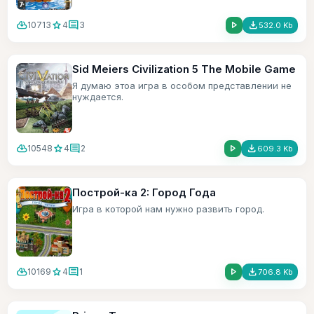
cloud_download
star
comment
play_arrow
file_download
10713
4
3
532.0 Kb
Sid Meiers Civilization 5 The Mobile Game
Я думаю этоа игра в особом представлении не
нуждается.
cloud_download
star
comment
play_arrow
file_download
10548
4
2
609.3 Kb
Построй-ка 2: Город Года
Игра в которой нам нужно развить город.
cloud_download
star
comment
play_arrow
file_download
10169
4
1
706.8 Kb