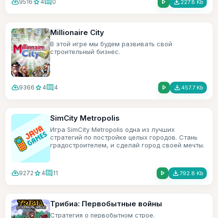
cloud_download
star
comment
play_arrow
file_download
9516
4
0
227.8 Kb
Millionaire City
В этой игре мы будем развивать свой
строительный бизнес.
cloud_download
star
comment
play_arrow
file_download
9366
4
4
457.7 Kb
SimCity Metropolis
Игра SimCity Metropolis одна из лучших
стратегий по постройке целых городов. Стань
градостроителем, и сделай город своей мечты.
cloud_download
star
comment
play_arrow
file_download
9272
4
11
792.8 Kb
Трибиа: Первобытные войны
Стратегия о первобытном строе.