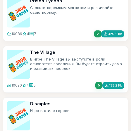
Prison Tycoon
Станьте тюремным магнатом и развивайте
свою тюрьму.
cloud_download
star
comment
play_arrow
file_download
10089
4
7
329.2 Kb
The Village
В игре The Village вы выступите в роли
основателя поселения. Вы будете строить дома
и развивать поселок.
cloud_download
star
comment
play_arrow
file_download
10020
4
5
133.2 Kb
Disciples
Игра в стиле героев.