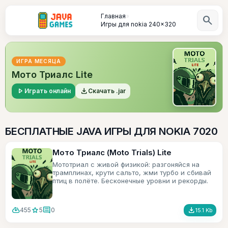
Главная
»
search
Игры для nokia 240x320
ИГРА МЕСЯЦА
Мото Триалс Lite
play_arrow
file_download
Играть онлайн
Скачать .jar
БЕСПЛАТНЫЕ JAVA ИГРЫ ДЛЯ NOKIA 7020
Мото Триалс (Moto Trials) Lite
Мототриал с живой физикой: разгоняйся на
трамплинах, крути сальто, жми турбо и сбивай
птиц в полёте. Бесконечные уровни и рекорды.
cloud_download
star
comment
file_download
455
5
0
15.1 Kb