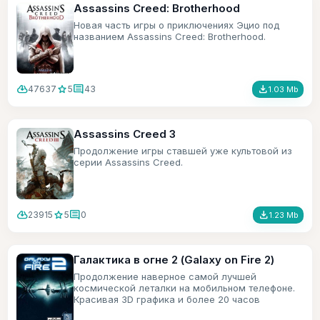
Assassins Creed: Brotherhood
Новая часть игры о приключениях Эцио под
названием Assassins Creed: Brotherhood.
cloud_download
star
comment
file_download
47637
5
43
1.03 Mb
Assassins Creed 3
Продолжение игры ставшей уже культовой из
серии Assassins Creed.
cloud_download
star
comment
file_download
23915
5
0
1.23 Mb
Галактика в огне 2 (Galaxy on Fire 2)
Продолжение наверное самой лучшей
космической леталки на мобильном телефоне.
Красивая 3D графика и более 20 часов
игрового времени.