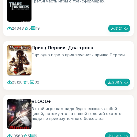
Третья часть игры о трансформерах.
cloud_download
star
comment
file_download
24343
5
19
512.1 Kb
Принц Персии: Два трона
Еще одна игра о приключениях принца Персии.
cloud_download
star
comment
file_download
23120
5
32
268.9 Kb
BLOOD+
В этой игре нам надо будет выжить любой
ценой, потому что за нашей головой охотятся
люди по приказу тёмного божества.
cloud_download
star
comment
file_download
10563
5
9
656.9 Kb