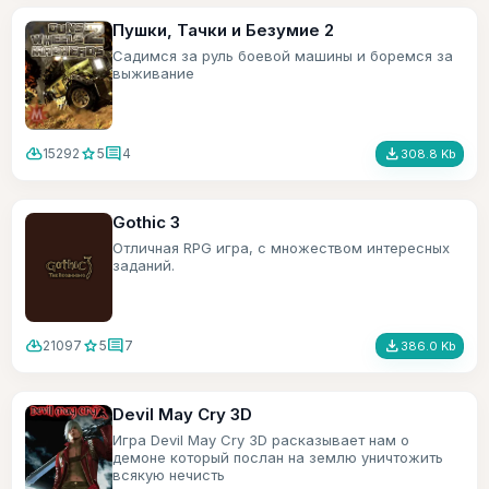
Пушки, Тачки и Безумие 2
Садимся за руль боевой машины и боремся за
выживание
cloud_download
star
comment
file_download
15292
5
4
308.8 Kb
Gothic 3
Отличная RPG игра, с множеством интересных
заданий.
cloud_download
star
comment
file_download
21097
5
7
386.0 Kb
Devil May Cry 3D
Игра Devil May Cry 3D расказывает нам о
демоне который послан на землю уничтожить
всякую нечисть