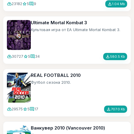
cloud_download
star
comment
file_download
23182
5
9
1.04 Mb
Ultimate Mortal Kombat 3
Культовая игра от ЕА Ultimate Mortal Kombat 3.
cloud_download
star
comment
file_download
30727
5
34
580.5 Kb
REAL FOOTBALL 2010
Футбол сезона 2010.
cloud_download
star
comment
file_download
29575
5
17
707.0 Kb
Ванкувер 2010 (Vancouver 2010)