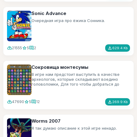
Sonic Advance
Очередная игра про ёжика Сонника.
cloud_download
star
comment
file_download
21555
5
2
629.4 Kb
Сокровища монтесумы
В игре нам предстоит выступить в качестве
археологов, которые складывают воедино
головоломки, Для того чтобы добраться до
сокровищ монтесумы.
cloud_download
star
comment
file_download
47690
5
12
269.9 Kb
Worms 2007
Я так думаю описание к этой игре ненадо.