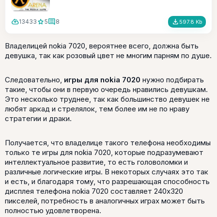
cloud_download
star
comment
file_download
13433
5
8
597.8 Kb
Владелицей nokia 7020, вероятнее всего, должна быть
девушка, так как розовый цвет не многим парням по душе.
Следовательно,
игры для nokia 7020
нужно подбирать
такие, чтобы они в первую очередь нравились девушкам.
Это несколько труднее, так как большинство девушек не
любят аркад и стрелялок, тем более им не по нраву
стратегии и драки.
Получается, что владелице такого телефона необходимы
только те игры для nokia 7020, которые подразумевают
интеллектуальное развитие, то есть головоломки и
различные логические игры. В некоторых случаях это так
и есть, и благодаря тому, что разрешающая способность
дисплея телефона nokia 7020 составляет 240x320
пикселей, потребность в аналогичных играх может быть
полностью удовлетворена.