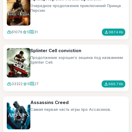
Очередное продолжение приключений Принца
Персии.
cloud_download
star
comment
file_download
61076
5
31
987.4 Kb
Splinter Cell conviction
Продолжение хорошего экшена под названием
Splinter Cell.
cloud_download
star
comment
file_download
33322
5
27
666.7 Kb
Assassins Creed
Самая первая часть игры про Ассасинов.