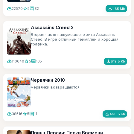
cloud_download
star
comment
file_download
22570
5
32
1.65 Mb
Assassins Creed 2
Вторая часть нашумевшего хита Assassins
Creed. В игре отличный геймплей и хорошая
графика.
cloud_download
star
comment
file_download
110640
5
105
819.8 Kb
Червячки 2010
Червячки возвращаются.
cloud_download
star
comment
file_download
38516
5
11
490.8 Kb
Принц Персии: Пески Времени