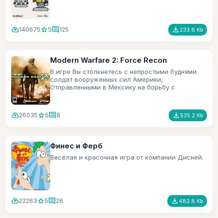
cloud_download
star
comment
file_download
140675
5
125
233.6 Kb
Modern Warfare 2: Force Recon
В игре Вы столкнетесь с непростыми буднями
солдат вооруженных сил Америки,
Отправленными в Мексику на борьбу с
террористами.
cloud_download
star
comment
file_download
26035
5
8
535.2 Kb
Финес и Ферб
Весёлая и красочная игра от компании Дисней.
cloud_download
star
comment
file_download
22263
5
26
482.8 Kb