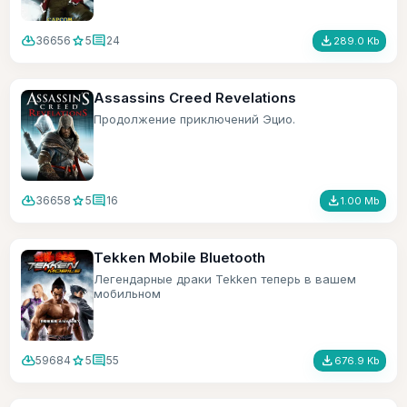
cloud_download
star
comment
file_download
36656
5
24
289.0 Kb
Assassins Creed Revelations
Продолжение приключений Эцио.
cloud_download
star
comment
file_download
36658
5
16
1.00 Mb
Tekken Mobile Bluetooth
Легендарные драки Tekken теперь в вашем
мобильном
cloud_download
star
comment
file_download
59684
5
55
676.9 Kb