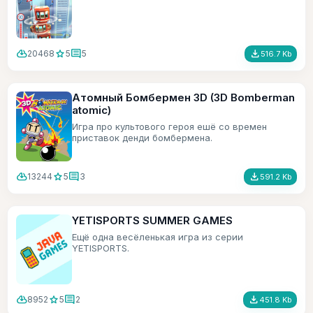
cloud_download
star
comment
file_download
20468
5
5
516.7 Kb
Атомный Бомбермен 3D (3D Bomberman
atomic)
Игра про культового героя ешё со времен
приставок денди бомбермена.
cloud_download
star
comment
file_download
13244
5
3
591.2 Kb
YETISPORTS SUMMER GAMES
Ещё одна весёленькая игра из серии
YETISPORTS.
cloud_download
star
comment
file_download
8952
5
2
451.8 Kb