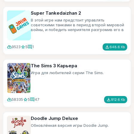
Super Tankedaizhan 2
В этой игре нам предстоит управлять
советскими танками в период второй мировой
войны, и победить неприятеля разгромив его в
хлам.
cloud_download
star
comment
file_download
9523
5
1
648.6 Kb
The Sims 3 Карьера
Игра для любителей серии The Sims.
cloud_download
star
comment
file_download
58335
5
47
912.6 Kb
Doodle Jump Deluxe
Обновлённая версия игры Doodle Jump.