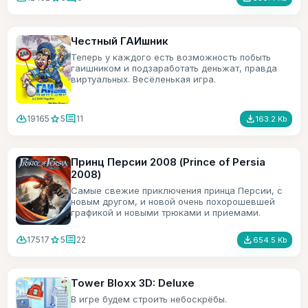
Честный ГАИшник
Теперь у каждого есть возможность побыть
гаишником и подзаработать деньжат, правда
виртуальных. Весёленькая игра.
cloud_download
star
comment
file_download
19165
5
11
163.2 Kb
Принц Персии 2008 (Prince of Persia
2008)
Самые свежие приключения принца Персии, с
новым другом, и новой очень похорошевшей
графикой и новыми трюками и приемами.
cloud_download
star
comment
file_download
17517
5
22
654.5 Kb
Tower Bloxx 3D: Deluxe
В игре будем строить небоскрёбы.