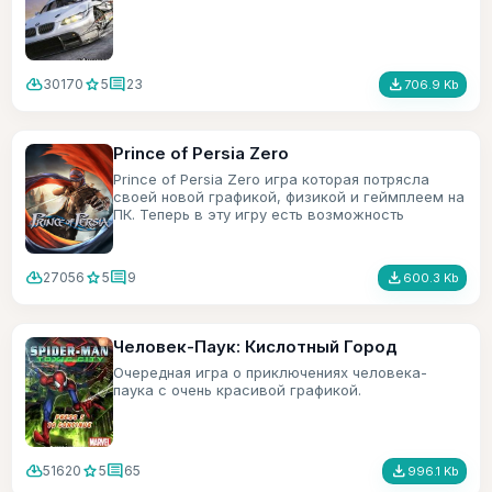
cloud_download
star
comment
file_download
30170
5
23
706.9 Kb
Prince of Persia Zero
Prince of Persia Zero игра которая потрясла
своей новой графикой, физикой и геймплеем на
ПК. Теперь в эту игру есть возможность
поиграть и на мобильном телефоне.
cloud_download
star
comment
file_download
27056
5
9
600.3 Kb
Человек-Паук: Кислотный Город
Очередная игра о приключениях человека-
паука с очень красивой графикой.
cloud_download
star
comment
file_download
51620
5
65
996.1 Kb