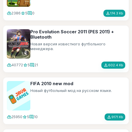
cloud_download
star
comment
file_download
2386
5
0
174.3 Kb
Pro Evolution Soccer 2011 (PES 2011) +
Bluetooth
Новая версия известного футбольного
менеджера.
cloud_download
star
comment
file_download
40772
5
21
602.4 Kb
FIFA 2010 new mod
Новый футбольный мод на русском языке.
cloud_download
star
comment
file_download
25950
5
10
917.1 Kb