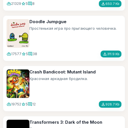
cloud_download
star
comment
file_download
21329
5
8
650.7 Kb
Doodle Jumpgue
Простенькая игра про прыгающего человечка.
cloud_download
star
comment
file_download
17577
5
38
311.9 Kb
Crash Bandicoot: Mutant Island
Красочная аркадная бродилка.
cloud_download
star
comment
file_download
19752
5
12
928.7 Kb
Transformers 3: Dark of the Moon