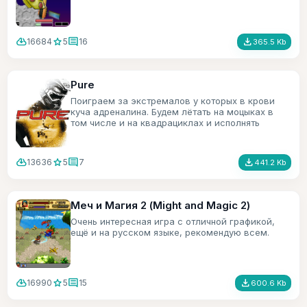
cloud_download
star
comment
file_download
16684
5
16
365.5 Kb
Pure
Поиграем за экстремалов у которых в крови
куча адреналина. Будем лётать на моцыках в
том числе и на квадрациклах и исполнять
трюки.
cloud_download
star
comment
file_download
13636
5
7
441.2 Kb
Меч и Магия 2 (Might and Magic 2)
Очень интересная игра с отличной графикой,
ещё и на русском языке, рекомендую всем.
cloud_download
star
comment
file_download
16990
5
15
600.6 Kb