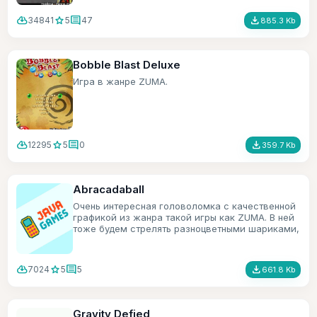
cloud_download
star
comment
file_download
34841
5
47
885.3 Kb
Bobble Blast Deluxe
Игра в жанре ZUMA.
cloud_download
star
comment
file_download
12295
5
0
359.7 Kb
Abracadaball
Очень интересная головоломка с качественной
графикой из жанра такой игры как ZUMA. В ней
тоже будем стрелять разноцветными шариками,
только в игре есть ещё всякие бонусы.
cloud_download
star
comment
file_download
7024
5
5
661.8 Kb
Gravity Defied