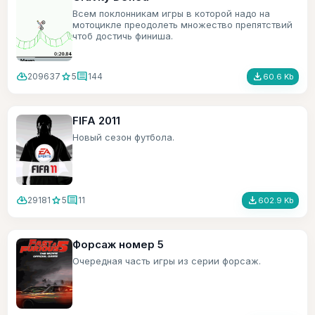
Всем поклонникам игры в которой надо на
мотоцикле преодолеть множество препятствий
чтоб достичь финиша.
cloud_download
star
comment
file_download
209637
5
144
60.6 Kb
FIFA 2011
Новый сезон футбола.
cloud_download
star
comment
file_download
29181
5
11
602.9 Kb
Форсаж номер 5
Очередная часть игры из серии форсаж.