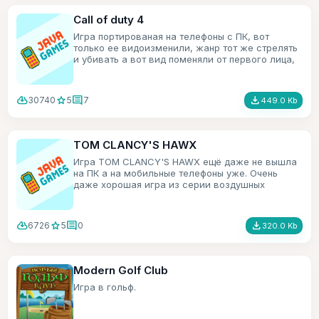
Call of duty 4
Игра портированая на телефоны с ПК, вот
только ее видоизменили, жанр тот же стрелять
и убивать а вот вид поменяли от первого лица,
на вид сверху и под углом.
cloud_download
star
comment
file_download
30740
5
7
449.0 Kb
TOM CLANCY'S HAWX
Игра TOM CLANCY'S HAWX ещё даже не вышла
на ПК а на мобильные телефоны уже. Очень
даже хорошая игра из серии воздушных
симуляторов.
cloud_download
star
comment
file_download
6726
5
0
320.0 Kb
Modern Golf Club
Игра в гольф.