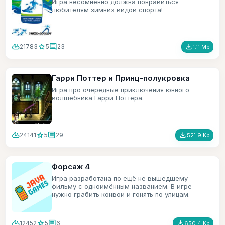
Игра несомненно должна понравиться
любителям зимних видов спорта!
cloud_download
star
comment
file_download
21783
5
23
1.11 Mb
Гарри Поттер и Принц-полукровка
Игра про очередные приключения юнного
волшебника Гарри Поттера.
cloud_download
star
comment
file_download
24141
5
29
521.9 Kb
Форсаж 4
Игра разработана по ещё не вышедшему
фильму с одноимённым названием. В игре
нужно грабить конвои и гонять по улицам.
cloud_download
star
comment
file_download
12452
5
6
650.4 Kb