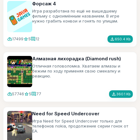
Форсаж 4
Игра разработана по ещё не вышедшему
фильму с одноимённым названием. В игре
нужно грабить конвои и гонять по улицам.
cloud_download
star
comment
file_download
17499
5
12
650.4 Kb
Алмазная лихорадка (Diamond rush)
Отличная головоломка. Хватаем алмазы и
бежим по ходу применяя свою смекалку и
реакцию.
cloud_download
star
comment
file_download
57746
5
77
360.1 Kb
Need for Speed Undercover
Игра Need for Speed Undercover только для
телефонов nokia, продолжение серии гонок от
ЕА.