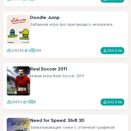
Doodle Jump
Забавная игра про прыгающего человечка.
cloud_download
star
comment
file_download
129226
5
169
389.9 Kb
Real Soccer 2011
Новая игра Real Soccer 2011.
cloud_download
star
comment
file_download
20553
5
8
842.0 Kb
Need for Speed: Shift 3D
Захватывающие гонки с отличной графикой.