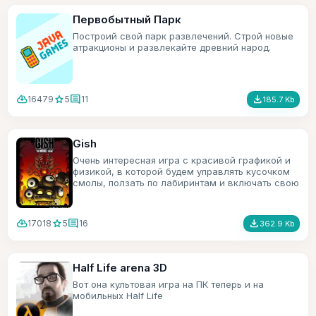
Первобытный Парк
Построий свой парк развлечений. Строй новые
атракционы и развлекайте древний народ.
cloud_download
star
comment
file_download
16479
5
11
185.7 Kb
Gish
Очень интересная игра с красивой графикой и
физикой, в которой будем управлять кусочком
смолы, ползать по лабиринтам и включать свою
смекалку.
cloud_download
star
comment
file_download
17018
5
16
362.9 Kb
Half Life arena 3D
Вот она культовая игра на ПК теперь и на
мобильных Half Life