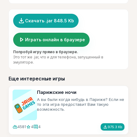
file_download
Скачать .jar 848.5 Kb
play_arrow
Играть онлайн в браузере
Попробуй игру прямо в браузере.
Это тот же .jar, что и для телефона, запущенный в
эмуляторе.
Еще интересные игры
Парижские ночи
А вы были когда нибудь в Париже? Если не
то эта игра предоставит Вам такую
возможность.
cloud_download
star
comment
file_download
4581
4
4
975.3 Kb