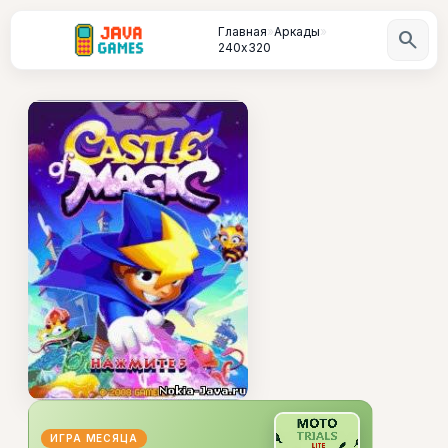
Главная
»
Аркады
»
search
240х320
ИГРА МЕСЯЦА