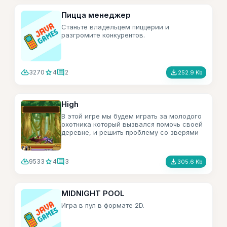
Пицца менеджер
Станьте владельцем пиццерии и
разгромите конкурентов.
cloud_download
star
comment
file_download
3270
4
2
252.9 Kb
High
В этой игре мы будем играть за молодого
охотника который вызвался помочь своей
деревне, и решить проблему со зверями
которые начали мутировать.
cloud_download
star
comment
file_download
9533
4
3
305.6 Kb
MIDNIGHT POOL
Игра в пул в формате 2D.