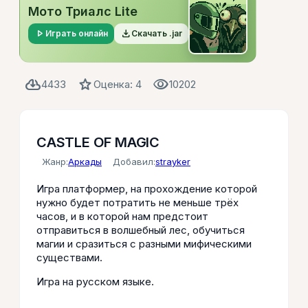
Мото Триалс Lite
play_arrow
file_download
Играть онлайн
Скачать .jar
cloud_download
star
visibility
4433
Оценка: 4
10202
CASTLE OF MAGIC
Жанр:
Аркады
Добавил:
strayker
Игра платформер, на прохождение которой
нужно будет потратить не меньше трёх
часов, и в которой нам предстоит
отправиться в волшебный лес, обучиться
магии и сразиться с разными мифическими
существами.
Игра на русском языке.