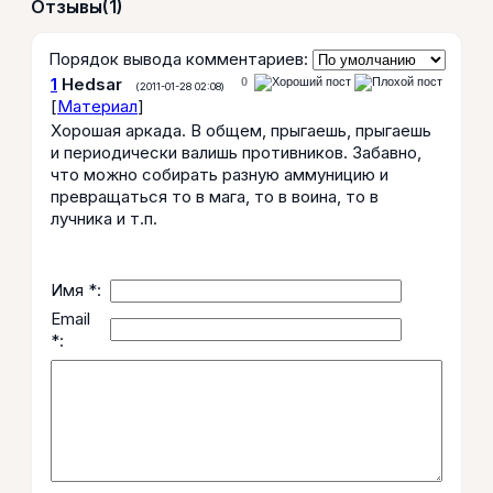
Отзывы
(1)
Порядок вывода комментариев:
1
Hedsar
0
(2011-01-28 02:08)
[
Материал
]
Хорошая аркада. В общем, прыгаешь, прыгаешь
и периодически валишь противников. Забавно,
что можно собирать разную аммуницию и
превращаться то в мага, то в воина, то в
лучника и т.п.
Имя *:
Email
*: