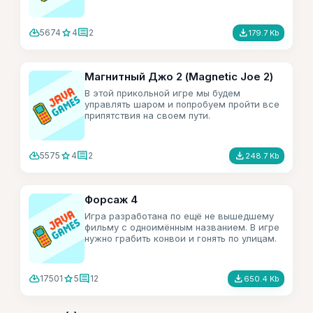
cloud_download
star
comment
file_download
5674
4
2
179.7 Kb
Магнитный Джо 2 (Magnetic Joe 2)
В этой прикольной игре мы будем
управлять шаром и попробуем пройти все
припятствия на своем пути.
cloud_download
star
comment
file_download
5575
4
2
248.7 Kb
Форсаж 4
Игра разработана по ещё не вышедшему
фильму с одноимённым названием. В игре
нужно грабить конвои и гонять по улицам.
cloud_download
star
comment
file_download
17501
5
12
650.4 Kb