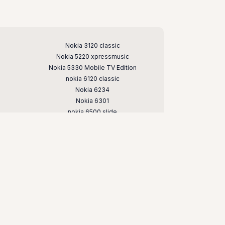
Nokia 3120 classic
Nokia 5220 xpressmusic
Nokia 5330 Mobile TV Edition
nokia 6120 classic
Nokia 6234
Nokia 6301
nokia 6500 slide
Nokia 7020
nokia 7373
nokia c5
nokia e66
nokia n79
nokia n95
чных телефонов