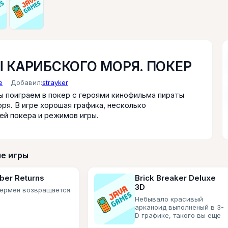
 КАРИБСКОГО МОРЯ. ПОКЕР
е
Добавил:
strayker
ы поиграем в покер с героями кинофильма пираты
ря. В игре хорошая графика, несколько
ей покера и режимов игры.
е игры
er Returns
Brick Breaker Deluxe
3D
ермен возвращается.
Небывало красивый
арканоид выполненый в 3-
D графике, такого вы еще
не видели. ..в игре