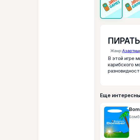
ПИРАТЫ
Жанр:
Азартны
В этой игре м
карибского мо
разновидност
Еще интересны
Bomb
Бомб