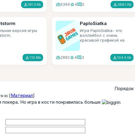
большая разновидность
file_download
cloud_download
star
comment
file_download
5394
4
0
191.3 Kb
388.1 Kb
различных бонусов.
etstorm
PaploSiatka
льная версия игры
Игра PaploSiatka- это
tstorm.
воллейбол с очень
красивой графикой на
телефоны nokia.
file_download
cloud_download
star
comment
file_download
2882
4
3
1.10 Mb
104.5 Kb
Порядок 
[
Материал
]
 18:30)
и покера. Но игра в кости понравилась больше