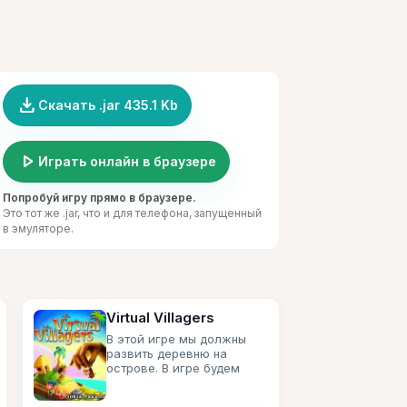
file_download
Скачать .jar 435.1 Kb
play_arrow
Играть онлайн в браузере
Попробуй игру прямо в браузере.
Это тот же .jar, что и для телефона, запущенный
в эмуляторе.
Virtual Villagers
В этой игре мы должны
развить деревню на
острове. В игре будем
строить, собирать
ресурсы и т.д.