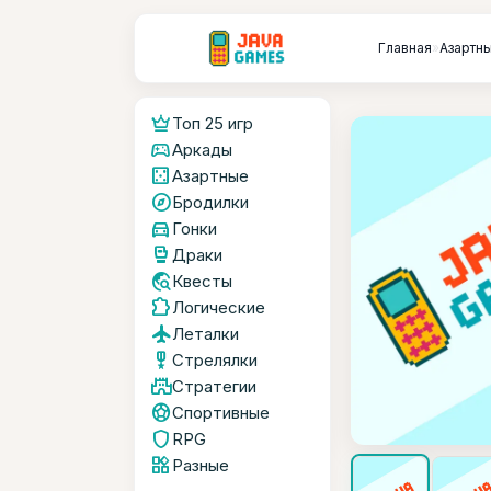
Главная
»
Азартн
crown
Топ 25 игр
sports_esports
Аркады
casino
Азартные
explore
Бродилки
directions_car
Гонки
sports_mma
Драки
travel_explore
Квесты
extension
Логические
flight
Леталки
military_tech
Стрелялки
castle
Стратегии
sports_soccer
Спортивные
shield
RPG
widgets
Разные