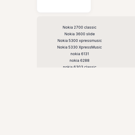
Поддерживаемые модели
Nokia 2700 classic
Nokia 3600 slide
Nokia 5300 xpressmusic
Nokia 5330 XpressMusic
nokia 6131
nokia 6288
nokia 6303 classic
Nokia 6600 slide
Nokia 7210 supernova
nokia 7500 prism
nokia e51
nokia n73
nokia n81
nokia n95 8gb
© Кнопочные и