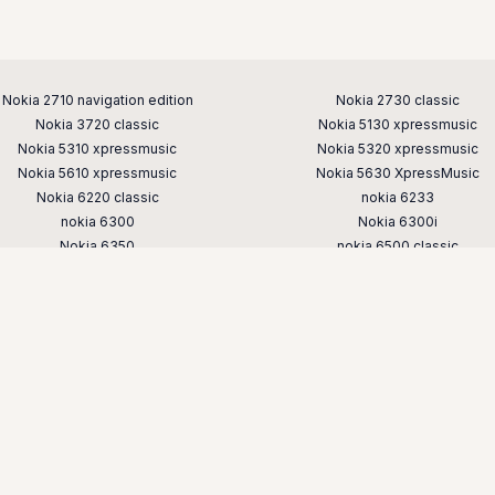
Nokia 2710 navigation edition
Nokia 2730 classic
Nokia 3720 classic
Nokia 5130 xpressmusic
Nokia 5310 xpressmusic
Nokia 5320 xpressmusic
Nokia 5610 xpressmusic
Nokia 5630 XpressMusic
Nokia 6220 classic
nokia 6233
nokia 6300
Nokia 6300i
Nokia 6350
nokia 6500 classic
nokia 6700 classic
Nokia 6700 slide
nokia 7230
nokia 7310
nokia 7610 supernova
nokia 8800
nokia e52
nokia e65
nokia n76
nokia n78
nokia n82
nokia n85
nokia x3
Nokia-Java.ru © 2008-2026 |
Хостинг от
uCoz
гры на телефон nokia скачать бесплатно — старые игры для кнопо