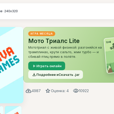
ые
»
240х320
ИГРА МЕСЯЦА
Мото Триалс Lite
Мототриал с живой физикой: разгоняйся на
трамплинах, крути сальто, жми турбо — и
сбивай птиц прямо в полёте.
play_arrow
Играть онлайн
file_download
Подробнее и
Скачать .jar
cloud_download
star
visibility
4987
Оценка: 4
10922