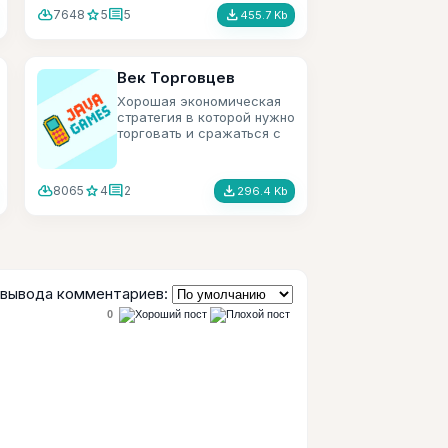
cloud_download
star
comment
file_download
7648
5
5
455.7 Kb
Век Торговцев
Хорошая экономическая
стратегия в которой нужно
торговать и сражаться с
пиратами.
cloud_download
star
comment
file_download
8065
4
2
296.4 Kb
вывода комментариев:
0