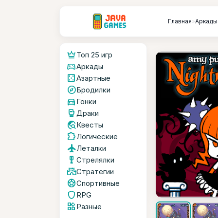
Главная
»
Аркады
crown
Топ 25 игр
sports_esports
Аркады
casino
Азартные
explore
Бродилки
directions_car
Гонки
sports_mma
Драки
travel_explore
Квесты
extension
Логические
flight
Леталки
military_tech
Стрелялки
castle
Стратегии
sports_soccer
Спортивные
shield
RPG
widgets
Разные