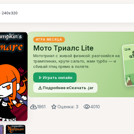
»
240х320
ИГРА МЕСЯЦА
Мото Триалс Lite
Мототриал с живой физикой: разгоняйся на
трамплинах, крути сальто, жми турбо — и
сбивай птиц прямо в полёте.
play_arrow
Играть онлайн
file_download
Подробнее и
Скачать .jar
cloud_download
star
visibility
1861
Оценка: 3
4010