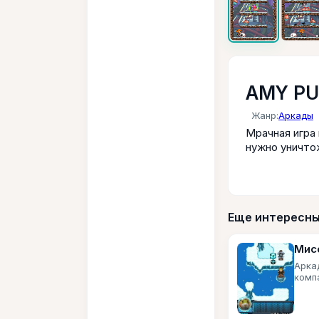
AMY PU
Жанр:
Аркады
Мрачная игра
нужно уничто
Еще интересны
Мис
Арка
компа