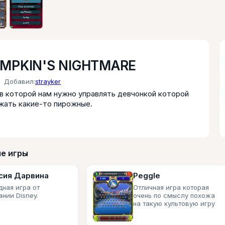
MPKIN'S NIGHTMARE
Добавил:
strayker
 в которой нам нужно управлять девчонкой которой
жать какие-то пирожные.
е игры
сия Дарвина
Peggle
дная игра от
Отличная игра которая
нии Disney.
очень по смыслу похожа
на такую культовую игру
как Zuma.