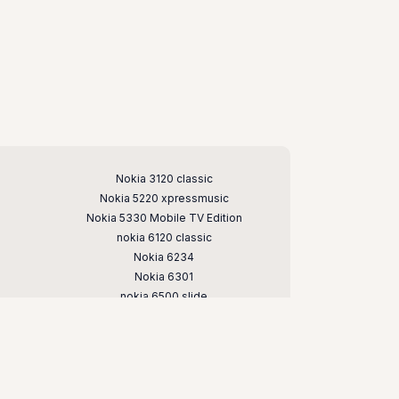
Nokia 3120 classic
Nokia 5220 xpressmusic
Nokia 5330 Mobile TV Edition
nokia 6120 classic
Nokia 6234
Nokia 6301
nokia 6500 slide
Nokia 7020
nokia 7373
nokia c5
nokia e66
nokia n79