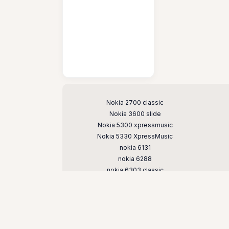
Поддерживаемые модели
Nokia 2700 classic
Nokia 3600 slide
Nokia 5300 xpressmusic
Nokia 5330 XpressMusic
nokia 6131
nokia 6288
nokia 6303 classic
Nokia 6600 slide
Nokia 7210 supernova
nokia 7500 prism
nokia e51
nokia n73