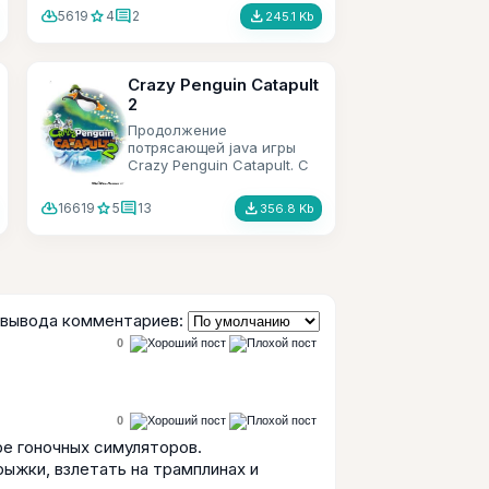
cloud_download
star
comment
file_download
5619
4
2
245.1 Kb
Crazy Penguin Catapult
2
Продолжение
потрясающей java игры
Crazy Penguin Catapult. С
новыми уровнями, но со
старыми героями.
cloud_download
star
comment
file_download
16619
5
13
356.8 Kb
вывода комментариев:
0
0
е гоночных симуляторов.
ыжки, взлетать на трамплинах и