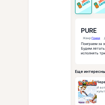
PURE
Жанр:
Гонки
Поиграем за э
Будем лётать 
исполнять тр
Еще интересны
Чер
И вот
куль