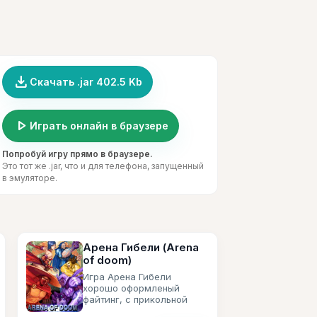
file_download
Скачать .jar 402.5 Kb
play_arrow
Играть онлайн в браузере
Попробуй игру прямо в браузере.
Это тот же .jar, что и для телефона, запущенный
в эмуляторе.
Арена Гибели (Arena
of doom)
Игра Арена Гибели
хорошо оформленый
файтинг, с прикольной
рисованной графикой.