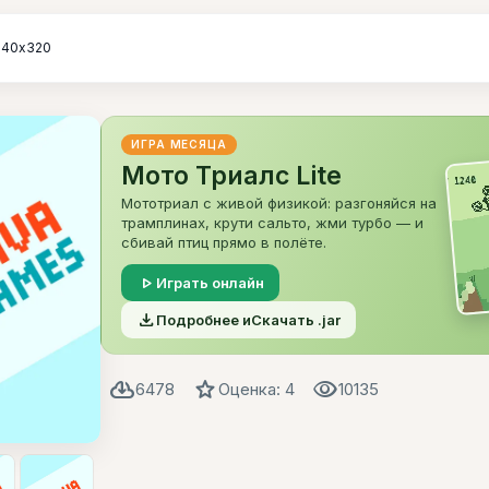
240х320
ИГРА МЕСЯЦА
Мото Триалс Lite
Мототриал с живой физикой: разгоняйся на
трамплинах, крути сальто, жми турбо — и
сбивай птиц прямо в полёте.
play_arrow
Играть онлайн
file_download
Подробнее и
Скачать .jar
cloud_download
star
visibility
6478
Оценка: 4
10135