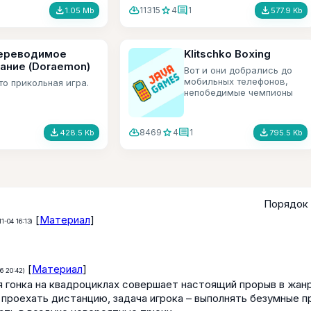
file_download
cloud_download
star
comment
file_download
11315
4
1
1.05 Mb
577.9 Kb
ереводимое
Klitschko Boxing
ание (Doraemon)
Вот и они добрались до
мобильных телефонов,
то прикольная игра.
непобедимые чемпионы
мира братья Кличко.
Побудем немного
чемпионами.
file_download
cloud_download
star
comment
file_download
8469
4
1
428.5 Kb
795.5 Kb
Порядок 
[
Материал
]
11-04 16:13)
[
Материал
]
6 20:42)
 гонка на квадроциклах совершает настоящий прорыв в жанр
проехать дистанцию, задача игрока – выполнять безумные пр