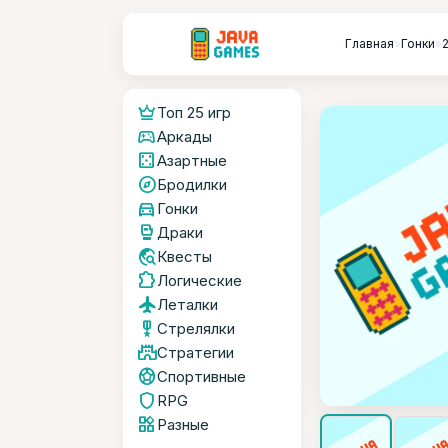
Главная
»
Гонки
»
crown
Топ 25 игр
sports_esports
Аркады
casino
Азартные
explore
Бродилки
directions_car
Гонки
sports_mma
Драки
travel_explore
Квесты
extension
Логические
flight
Леталки
military_tech
Стрелялки
castle
Стратегии
sports_soccer
Спортивные
shield
RPG
widgets
Разные