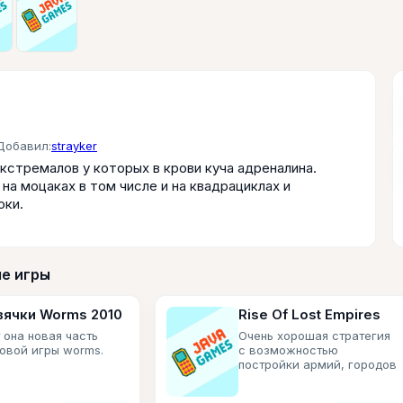
Добавил:
strayker
кстремалов у которых в крови куча адреналина.
на моцаках в том числе и на квадрациклах и
юки.
е игры
вячки Worms 2010
Rise Of Lost Empires
 она новая часть
Очень хорошая стратегия
товой игры worms.
с возможностью
постройки армий, городов
и добычи ресурсов.