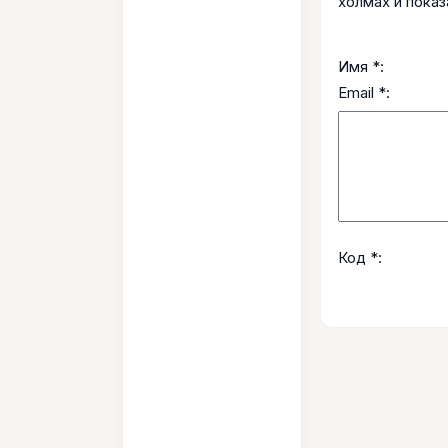
холмах и пока
Имя *:
Email *:
Код *: