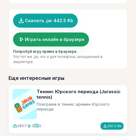
file_download
Скачать .jar 442.5 Kb
play_arrow
Играть онлайн в браузере
Попробуй игру прямо в браузере.
Это тот же .jar, что и для телефона, запущенный в
эмуляторе.
Еще интересные игры
Теннис Юрского периода (Jurassic
tennis)
Поиграем в теннис времен Юрского
периода.
cloud_download
star
comment
file_download
2807
3
0
281.2 Kb