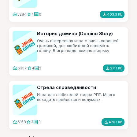
cloud_download
star
comment
file_download
5284
4
0
403.3 Kb
История домино (Domino Story)
Очень интересная игра с очень хорошей
графикой, для любителей поломать
голову. В игре надо помочь зверьку
поставить домино таким образом чтобы
всё сложилось так как надо.
cloud_download
star
comment
file_download
6357
4
2
271.1 Kb
Стрела справедливости
Игра для любителей жанра РПГ. Много
походить прейдется и подумать.
cloud_download
star
comment
file_download
6158
3
3
470.1 Kb