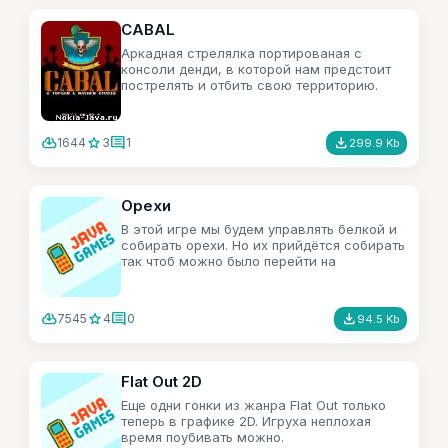
CABAL
Аркадная стрелялка портированая с
консоли денди, в которой нам предстоит
пострелять и отбить свою территорию.
cloud_download
star
comment
file_download
1644
3
1
299.9 Kb
Орехи
В этой игре мы будем управлять белкой и
собирать орехи. Но их прийдётся собирать
так чтоб можно было перейти на
следующий уровень.
cloud_download
star
comment
file_download
7545
4
0
94.5 Kb
Flat Out 2D
Еще одни гонки из жанра Flat Out только
теперь в графике 2D. Игруха неплохая
время поубивать можно.