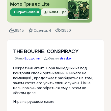
Мото Триалс Lite
play_arrow
file_download
Играть онлайн
Скачать .jar
cloud_download
star
visibility
6545
Оценка: 4
12550
THE BOURNE: CONSPIRACY
Жанр:
Бродилки
Добавил:
strayker
Секретный агент Борн вышедший из под
контроля своей организации, и ничего не
помнящий , продолжает разбираться в том,
зачем хотят его убить спец-службы. Наша
цель помочь разобраться ему в этом не
лёгком деле.
Игра на русском языке.