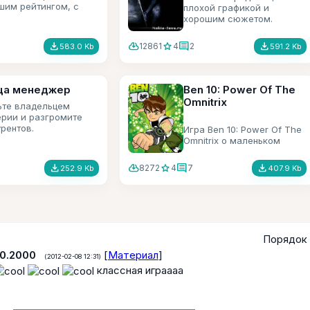
шим рейтингом, с
плохой графикой и
м же названием. В
хорошим сюжетом.
 поиграем людьми
рые наделены сверх
file_download
cloud_download
star
comment
file_download
12861
4
2
583.0 Kb
591.2 Kb
ми, и уничтожим
ятеля.
ца менеджер
Ben 10: Power Of The
Omnitrix
ьте владельцем
ерии и разгромите
рентов.
Игра Ben 10: Power Of The
Omnitrix о маленьком
пареньке который поимел
волшебные часы, с
file_download
cloud_download
star
comment
file_download
8272
4
7
252.9 Kb
407.9 Kb
помощью которых может
превращатся в 10
инопланетных чудовищ.
Соответственно стал
супер-героем и спасает
человечество.
Порядок 
10.2000
[
Материал
]
(2012-02-08 12:31)
классная играааа