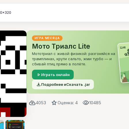
40x320
ИГРА МЕСЯЦА
Мото Триалс Lite
Мототриал с живой физикой: разгоняйся на
трамплинах, крути сальто, жми турбо — и
сбивай птиц прямо в полёте.
play_arrow
Играть онлайн
file_download
Подробнее и
Скачать .jar
cloud_download
star
visibility
4053
Оценка: 4
10485