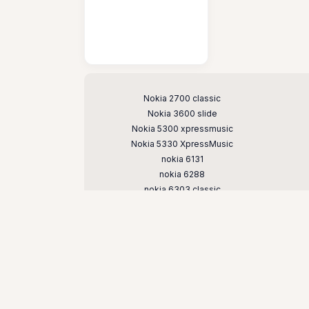
Поддерживаемые модели
Nokia 2700 classic
Nokia 3600 slide
Nokia 5300 xpressmusic
Nokia 5330 XpressMusic
nokia 6131
nokia 6288
nokia 6303 classic
Nokia 6600 slide
Nokia 7210 supernova
nokia 7500 prism
nokia e51
nokia n73
nokia n81
nokia n95 8gb