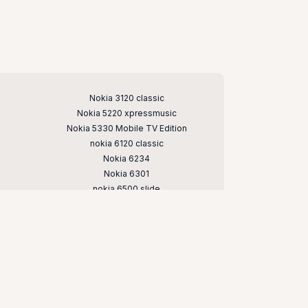
Nokia 3120 classic
Nokia 5220 xpressmusic
Nokia 5330 Mobile TV Edition
nokia 6120 classic
Nokia 6234
Nokia 6301
nokia 6500 slide
Nokia 7020
nokia 7373
nokia c5
nokia e66
nokia n79
nokia n95