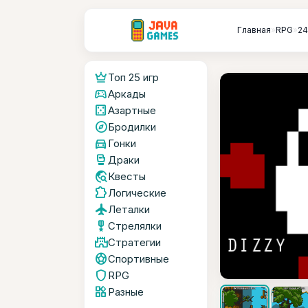
Главная
»
RPG
»
2
crown
Топ 25 игр
sports_esports
Аркады
casino
Азартные
explore
Бродилки
directions_car
Гонки
sports_mma
Драки
travel_explore
Квесты
extension
Логические
flight
Леталки
military_tech
Стрелялки
castle
Стратегии
sports_soccer
Спортивные
shield
RPG
widgets
Разные