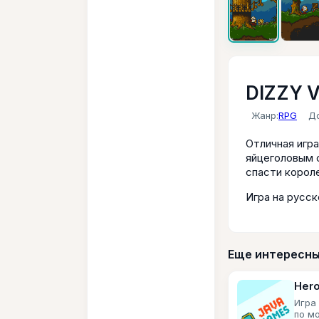
DIZZY V
Жанр:
RPG
Д
Отличная игра
яйцеголовым 
спасти корол
Игра на русск
Еще интересны
Hero
Игра
по м