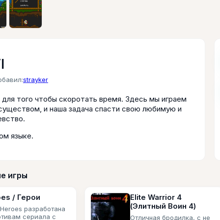
I
обавил:
strayker
 для того чтобы скоротать время. Здесь мы играем
существом, и наша задача спасти свою любимую и
евство.
ом языке.
е игры
es / Герои
Elite Warrior 4
(Элитный Воин 4)
 Heroes разработана
отивам сериала с
Отличная бродилка, с не