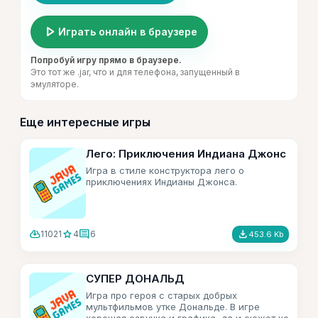
play_arrow
Играть онлайн в браузере
Попробуй игру прямо в браузере.
Это тот же .jar, что и для телефона, запущенный в
эмуляторе.
Еще интересные игры
Лего: Приключения Индиана Джонс
Игра в стиле конструктора лего о
приключениях Индианы Джонса.
cloud_download
star
comment
file_download
11021
4
6
453.6 Kb
СУПЕР ДОНАЛЬД
Игра про героя с старых добрых
мультфильмов утке Дональде. В игре