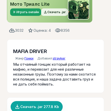
Мото Триалс Lite
play_arrow
file_download
Играть онлайн
Скачать .jar
cloud_download
star
visibility
3032
Оценка: 4
8356
MAFIA DRIVER
Жанр:
Гонки
Добавил:
strayker
Мы отчаяный гонщик который работает на
мафию, и перевозит для неё различные
незаконные грузы. Поэтому за нами охотится
вся полиция, и наша задача доставить груз и
не дать себя поймать.
file_download
Скачать .jar 277.8 Kb