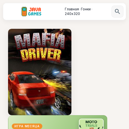
Главная
»
Гонки
»
search
240х320
ИГРА МЕСЯЦА