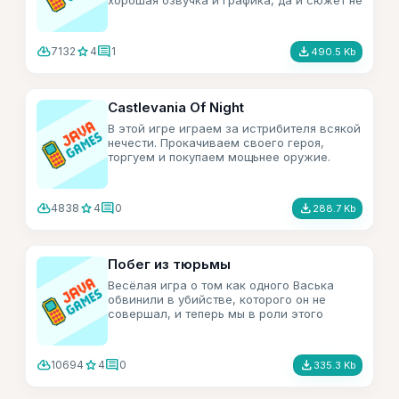
хорошая озвучка и графика, да и сюжет не
подкачал.
cloud_download
star
comment
file_download
7132
4
1
490.5 Kb
Castlevania Of Night
В этой игре играем за истрибителя всякой
нечести. Прокачиваем своего героя,
торгуем и покупаем мощьнее оружие.
cloud_download
star
comment
file_download
4838
4
0
288.7 Kb
Побег из тюрьмы
Весёлая игра о том как одного Васька
обвинили в убийстве, которого он не
совершал, и теперь мы в роли этого
Васька поможем ему во всём разобратся.
cloud_download
star
comment
file_download
10694
4
0
335.3 Kb