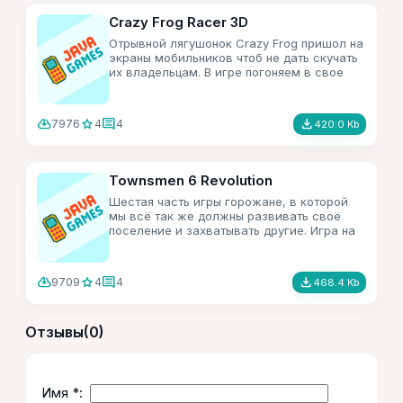
Crazy Frog Racer 3D
Отрывной лягушонок Crazy Frog пришол на
экраны мобильников чтоб не дать скучать
их владельцам. В игре погоняем в свое
удовольвствие.
cloud_download
star
comment
file_download
7976
4
4
420.0 Kb
Townsmen 6 Revolution
Шестая часть игры горожане, в которой
мы всё так же должны развивать своё
поселение и захватывать другие. Игра на
русском языке.
cloud_download
star
comment
file_download
9709
4
4
468.4 Kb
Отзывы
(0)
Имя *: