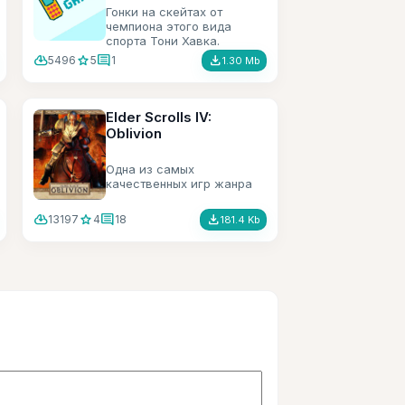
Гонки на скейтах от
чемпиона этого вида
спорта Тони Хавка.
cloud_download
star
comment
file_download
5496
5
1
1.30 Mb
Elder Scrolls IV:
Oblivion
Одна из самых
качественных игр жанра
RPG. Выполняем
различные задания,
cloud_download
star
comment
file_download
13197
4
18
181.4 Kb
получаем очки для
повышения различных
характеристик персонажа.