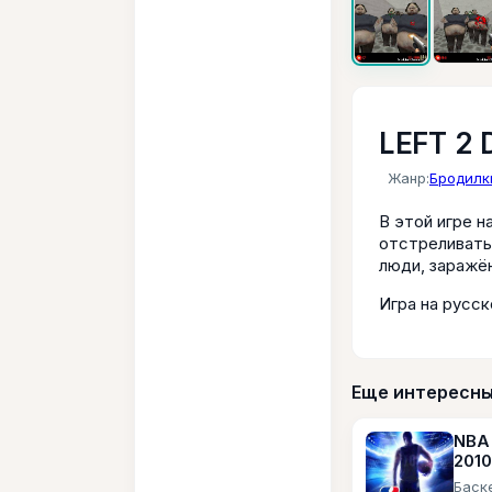
LEFT 2 
Жанр:
Бродилк
В этой игре н
отстреливать
люди, заражё
Игра на русск
Еще интересны
NBA
2010
Баск