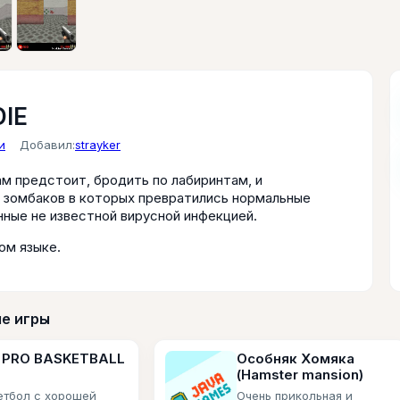
DIE
и
Добавил:
strayker
ам предстоит, бродить по лабиринтам, и
 зомбаков в которых превратились нормальные
нные не известной вирусной инфекцией.
ом языке.
е игры
 PRO BASKETBALL
Особняк Хомяка
(Hamster mansion)
етбол с хорошей
Очень прикольная и