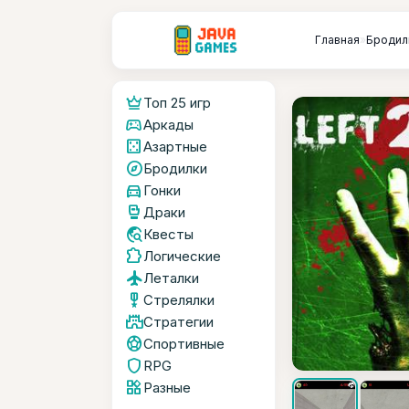
Главная
»
Бродил
crown
Топ 25 игр
sports_esports
Аркады
casino
Азартные
explore
Бродилки
directions_car
Гонки
sports_mma
Драки
travel_explore
Квесты
extension
Логические
flight
Леталки
military_tech
Стрелялки
castle
Стратегии
sports_soccer
Спортивные
shield
RPG
widgets
Разные