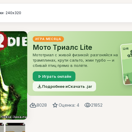
ки
»
240х320
ИГРА МЕСЯЦА
Мото Триалс Lite
Мототриал с живой физикой: разгоняйся на
трамплинах, крути сальто, жми турбо — и
сбивай птиц прямо в полёте.
play_arrow
Играть онлайн
file_download
Подробнее и
Скачать .jar
cloud_download
star
visibility
8028
Оценка: 4
21852