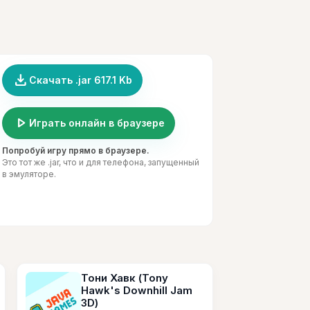
file_download
Скачать .jar 617.1 Kb
play_arrow
Играть онлайн в браузере
Попробуй игру прямо в браузере.
Это тот же .jar, что и для телефона, запущенный
в эмуляторе.
Тони Хавк (Tony
Hawk's Downhill Jam
3D)