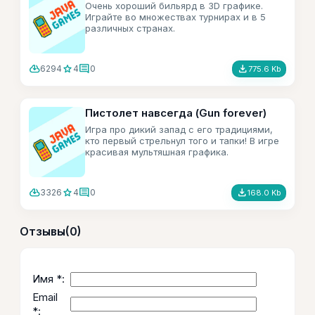
Очень хороший бильярд в 3D графике.
Играйте во множествах турнирах и в 5
различных странах.
cloud_download
star
comment
file_download
6294
4
0
775.6 Kb
Пистолет навсегда (Gun forever)
Игра про дикий запад с его традициями,
кто первый стрельнул того и тапки! В игре
красивая мультяшная графика.
cloud_download
star
comment
file_download
3326
4
0
168.0 Kb
Отзывы
(0)
Имя *:
Email
*: