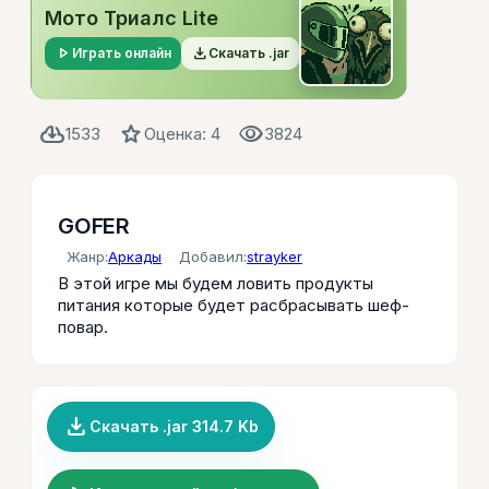
Мото Триалс Lite
play_arrow
file_download
Играть онлайн
Скачать .jar
cloud_download
star
visibility
1533
Оценка: 4
3824
GOFER
Жанр:
Аркады
Добавил:
strayker
В этой игре мы будем ловить продукты
питания которые будет расбрасывать шеф-
повар.
file_download
Скачать .jar 314.7 Kb