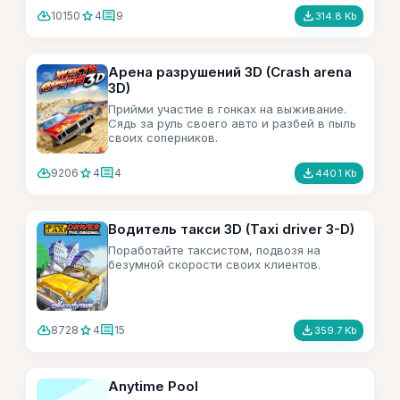
cloud_download
star
comment
file_download
10150
4
9
314.8 Kb
Арена разрушений 3D (Crash arena
3D)
Прийми участие в гонках на выживание.
Сядь за руль своего авто и разбей в пыль
своих соперников.
cloud_download
star
comment
file_download
9206
4
4
440.1 Kb
Водитель такси 3D (Taxi driver 3-D)
Поработайте таксистом, подвозя на
безумной скорости своих клиентов.
cloud_download
star
comment
file_download
8728
4
15
359.7 Kb
Anytime Pool