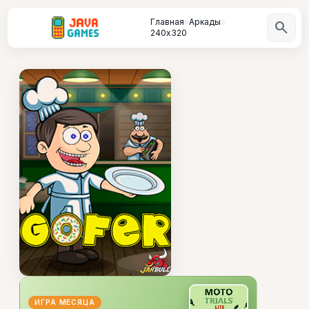
Главная
»
Аркады
»
search
240х320
ИГРА МЕСЯЦА