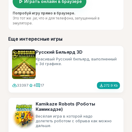
play_arrow
Играть онлайн в браузере
Попробуй игру прямо в браузере.
Это тот же .jar, что и для телефона, запущенный в
эмуляторе.
Еще интересные игры
Русский Бильярд 3D
Красивый Русский бильярд, выполненный
в 3d графике.
cloud_download
star
comment
file_download
33397
4
17
272.9 Kb
Kamikaze Robots (Роботы
Камикадзе)
Весёлая игра в которой надо
долететь роботом с обрыва как можно
дальше.