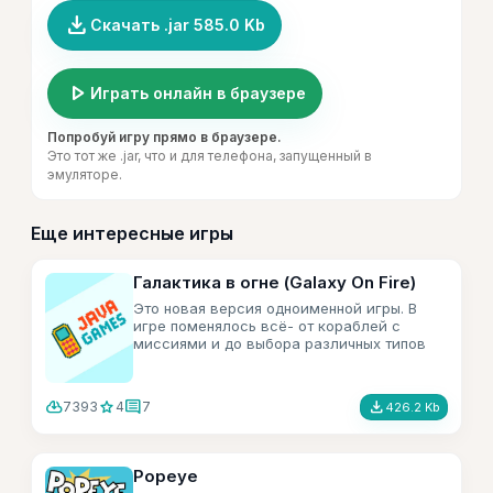
file_download
Скачать .jar 585.0 Kb
play_arrow
Играть онлайн в браузере
Попробуй игру прямо в браузере.
Это тот же .jar, что и для телефона, запущенный в
эмуляторе.
Еще интересные игры
Галактика в огне (Galaxy On Fire)
Это новая версия одноименной игры. В
игре поменялось всё- от кораблей с
миссиями и до выбора различных типов
игры в меню.
cloud_download
star
comment
file_download
7393
4
7
426.2 Kb
Popeye