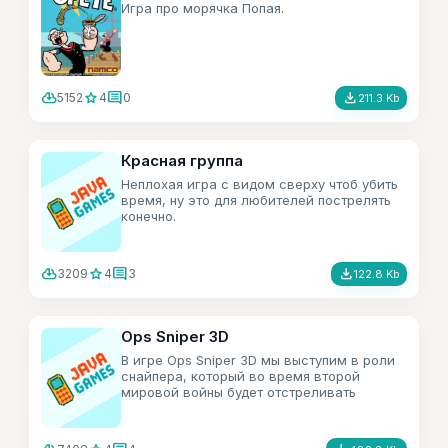
Игра про морячка Попая.
cloud_download
star
comment
file_download
5152
4
0
211.3 Kb
Красная группа
Неплохая игра с видом сверху чтоб убить
время, ну это для любителей пострелять
конечно.
cloud_download
star
comment
file_download
3209
4
3
122.8 Kb
Ops Sniper 3D
В игре Ops Sniper 3D мы выступим в роли
снайпера, который во время второй
мировой войны будет отстреливать
врагов.