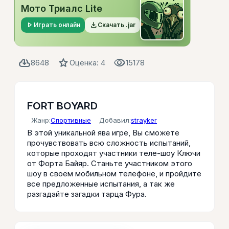
Мото Триалс Lite
play_arrow
file_download
Играть онлайн
Скачать .jar
cloud_download
star
visibility
8648
Оценка: 4
15178
FORT BOYARD
Жанр:
Спортивные
Добавил:
strayker
В этой уникальной ява игре, Вы сможете
прочувствовать всю сложность испытаний,
которые проходят участники теле-шоу Ключи
от Форта Байяр. Станьте участником этого
шоу в своём мобильном телефоне, и пройдите
все предложенные испытания, а так же
разгадайте загадки тарца Фура.