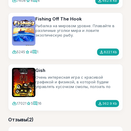
cloud_download
star
comment
file_download
7408
4
4
482.8 Kb
Fishing Off The Hook
Рыбалка на мировом уровне. Плавайте в
различные уголки мира и ловите
экзотическую рыбу.
cloud_download
star
comment
file_download
5245
4
1
822.1 Kb
Gish
Очень интересная игра с красивой
графикой и физикой, в которой будем
управлять кусочком смолы, ползать по
лабиринтам и включать свою смекалку.
cloud_download
star
comment
file_download
17021
5
16
362.9 Kb
Отзывы
(2)