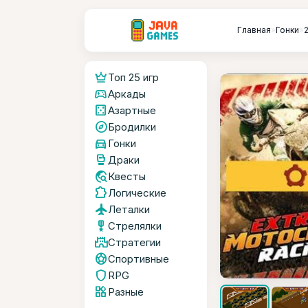
Главная
»
Гонки
»
crown
Топ 25 игр
sports_esports
Аркады
casino
Азартные
explore
Бродилки
directions_car
Гонки
sports_mma
Драки
travel_explore
Квесты
extension
Логические
flight
Леталки
military_tech
Стрелялки
castle
Стратегии
sports_soccer
Спортивные
shield
RPG
widgets
Разные