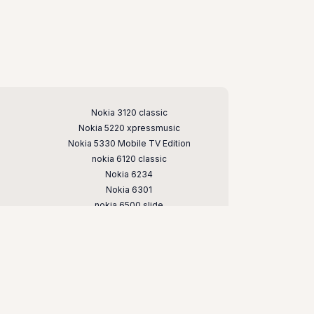
Nokia 3120 classic
Nokia 5220 xpressmusic
Nokia 5330 Mobile TV Edition
nokia 6120 classic
Nokia 6234
Nokia 6301
nokia 6500 slide
Nokia 7020
nokia 7373
nokia c5
nokia e66
nokia n79
nokia n95