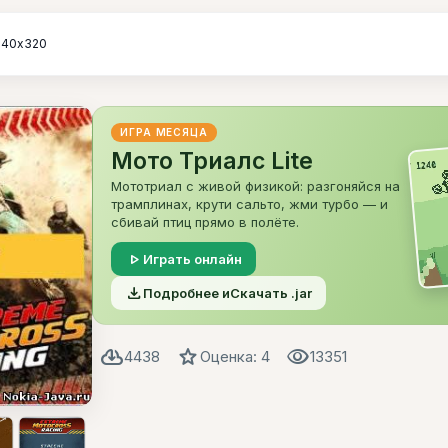
240х320
ИГРА МЕСЯЦА
Мото Триалс Lite
Мототриал с живой физикой: разгоняйся на
трамплинах, крути сальто, жми турбо — и
сбивай птиц прямо в полёте.
play_arrow
Играть онлайн
file_download
Подробнее и
Скачать .jar
cloud_download
star
visibility
4438
Оценка: 4
13351