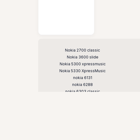
Поддерживаемые модели
Nokia 2700 classic
Nokia 3600 slide
Nokia 5300 xpressmusic
Nokia 5330 XpressMusic
nokia 6131
nokia 6288
nokia 6303 classic
Nokia 6600 slide
Nokia 7210 supernova
nokia 7500 prism
nokia e51
nokia n73
nokia n81
nokia n95 8gb