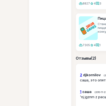
cloud_download
star
comment
8827
4
3
Пиц
Стан
пицц
конку
cloud_download
star
comment
7305
4
1
Отзывы
(2)
2
djkornilov
(2
саша, это опят
1
саша
(2010-11-27
'nj jgznm z ра