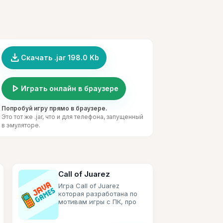
file_download
Скачать .jar 198.0 Kb
play_arrow
Играть онлайн в браузере
Попробуй игру прямо в браузере.
Это тот же .jar, что и для телефона, запущенный
в эмуляторе.
Call of Juarez
Игра Call of Juarez
которая разработана по
мотивам игры с ПК, про
дикий запад на котором
нам и прийдётся выживать