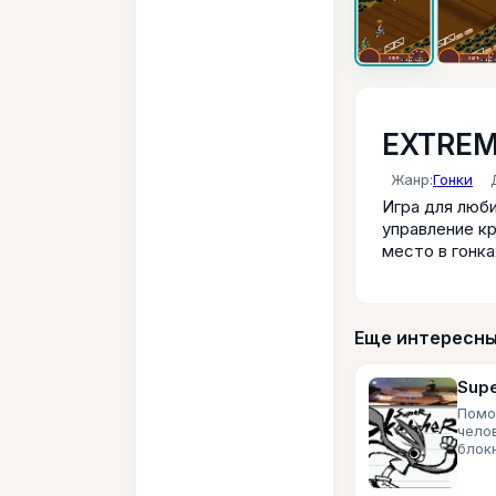
EXTREM
Жанр:
Гонки
Игра для люб
управление кр
место в гонка
Еще интересны
Supe
Помо
чело
блокн