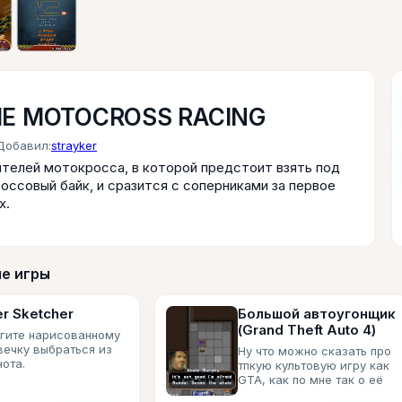
E MOTOCROSS RACING
Добавил:
strayker
ителей мотокросса, в которой предстоит взять под
оссовый байк, и сразится с соперниками за первое
х.
е игры
r Sketcher
Большой автоугонщик
(Grand Theft Auto 4)
гите нарисованному
вечку выбраться из
Ну что можно сказать про
ота.
тпкую культовую игру как
GTA, как по мне так о её
сюжете знают все, это