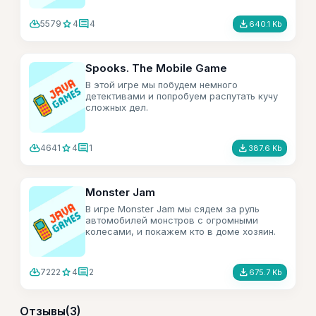
cloud_download
star
comment
file_download
5579
4
4
640.1 Kb
Spooks. The Mobile Game
В этой игре мы побудем немного
детективами и попробуем распутать кучу
сложных дел.
cloud_download
star
comment
file_download
4641
4
1
387.6 Kb
Monster Jam
В игре Monster Jam мы сядем за руль
автомобилей монстров с огромными
колесами, и покажем кто в доме хозяин.
cloud_download
star
comment
file_download
7222
4
2
675.7 Kb
Отзывы
(3)