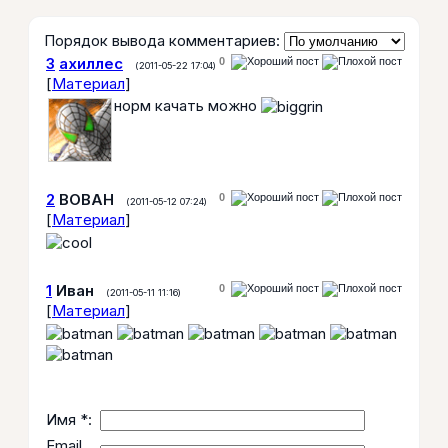
Порядок вывода комментариев:
3
ахиллес
0
(2011-05-22 17:04)
[
Материал
]
норм качать можно
2
ВОВАН
0
(2011-05-12 07:24)
[
Материал
]
1
Иван
0
(2011-05-11 11:16)
[
Материал
]
Имя *:
Email