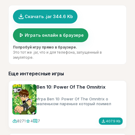
file_download
Скачать .jar 344.6 Kb
play_arrow
Играть онлайн в браузере
Попробуй игру прямо в браузере.
Это тот же .jar, что и для телефона, запущенный в
эмуляторе.
Еще интересные игры
Ben 10: Power Of The Omnitrix
Игра Ben 10: Power Of The Omnitrix о
маленьком пареньке который поимел
волшебные часы, с помощью которых
может превращатся в 10 инопланетных
чудовищ. Соответственно стал супер-
cloud_download
star
comment
file_download
8271
4
7
407.9 Kb
героем и спасает человечество.