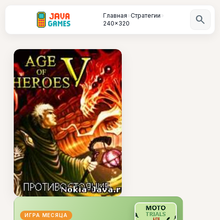
Главная
»
Стратегии
»
search
240x320
ИГРА МЕСЯЦА