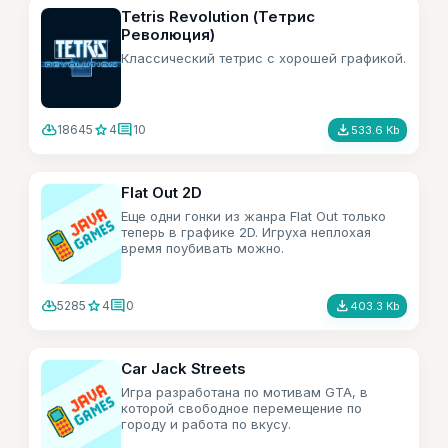
Tetris Revolution (Тетрис
Революция)
Классический тетрис с хорошей графикой.
cloud_download
star
comment
file_download
18645
4
10
533.6 Kb
Flat Out 2D
Еще одни гонки из жанра Flat Out только
теперь в графике 2D. Игруха неплохая
время поубивать можно.
cloud_download
star
comment
file_download
5285
4
0
403.3 Kb
Car Jack Streets
Игра разработана по мотивам GTA, в
которой свободное перемещение по
городу и работа по вкусу.