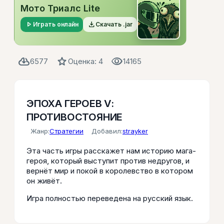
Мото Триалс Lite
play_arrow
file_download
Играть онлайн
Скачать .jar
cloud_download
star
visibility
6577
Оценка: 4
14165
ЭПОХА ГЕРОЕВ V:
ПРОТИВОСТОЯНИЕ
Жанр:
Стратегии
Добавил:
strayker
Эта часть игры расскажет нам историю мага-
героя, который выступит против недругов, и
вернёт мир и покой в королевство в котором
он живёт.
Игра полностью переведена на русский язык.