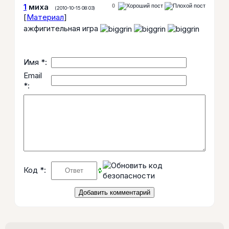
1
миха
0
(2010-10-15 08:03)
[
Материал
]
ажфигительная игра
Имя *:
Email
*:
Код *: