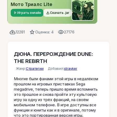
Мото Триалс Lite
play_arrow
file_download
Играть онлайн
Скачать .jar
cloud_download
star
visibility
12281
Оценка: 4
27176
ДЮНА. ПЕРЕРОЖДЕНИЕ DUNE:
THE REBIRTH
Жанр:
Стратегии
Добавил:
strayker
Многие были фанами этой игры в недалёком
прошлом на игровых приставках Sega
megadrive, теперь пришло время вспомнить
это прошлое и снова пройти эту культовую
игру за одну из трёх фракций, на своём
мобильном телефоне. В игре доступны все
функции и юниты как и в оригинале, потому
что это портированная версия игры.