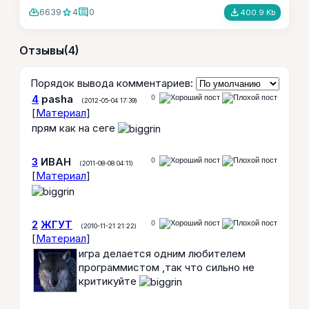
cloud_download
star
comment
file_download
6639
4
0
400.9 Kb
Отзывы
(4)
Порядок вывода комментариев:
4
pasha
0
(2012-05-04 17:39)
[
Материал
]
прям как на сеге
3
ИВАН
0
(2011-08-08 04:11)
[
Материал
]
2
ЖГУТ
0
(2010-11-21 21:22)
[
Материал
]
игра делается одним любителем
программистом ,так что сильно не
критикуйте