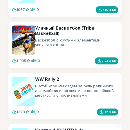
cloud_download
star
comment
file_download
1967
3
0
415.4 Kb
Уличный Баскетбол (Tribal
Basketball)
Баскетбол с крутыми элементами
уличного стиля.
cloud_download
star
comment
file_download
11995
4
3
283.0 Kb
WW Rally 2
В этой игре мы сядем за руль ралийного
автомобиля и погоняем по пересечённой
местности с противниками.
cloud_download
star
comment
file_download
1378
3
0
92.0 Kb