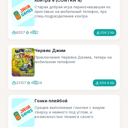
Контра 4 (CONTRA 4)
Старая добрая игра перекочевавшая из
приставок на мобильный телефон, про
спец-подразделение контра.
cloud_download
star
comment
file_download
8207
4
2
556.2 Kb
Червяк Джим
Приключения Червяка Джима, теперь на
мобильном телефоне!
cloud_download
star
comment
file_download
22107
4
24
1014.6 Kb
Гонки плейбой
Средне выполненые гоночки с видом
сверху и немного под углом, и
возможностью тюнинга своего
автомобиля.