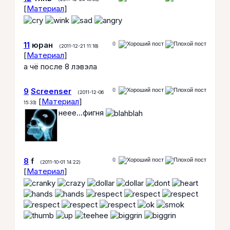
[
Материал
]
11
юран
0
(2011-12-21 11:18)
[
Материал
]
а чё после 8 лэвэла
9
Screenser
0
(2011-12-06
[
Материал
]
15:33)
неее...фигня
8
f
0
(2011-10-01 14:22)
[
Материал
]