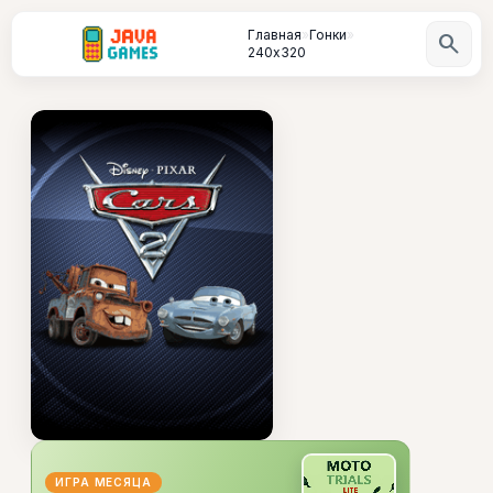
Главная
»
Гонки
»
search
240х320
ИГРА МЕСЯЦА