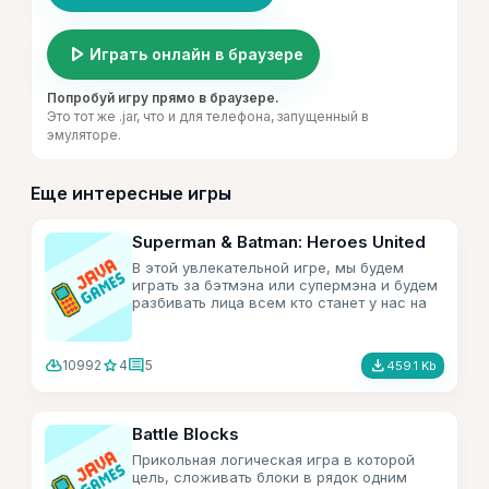
play_arrow
Играть онлайн в браузере
Попробуй игру прямо в браузере.
Это тот же .jar, что и для телефона, запущенный в
эмуляторе.
Еще интересные игры
Superman & Batman: Heroes United
В этой увлекательной игре, мы будем
играть за бэтмэна или супермэна и будем
разбивать лица всем кто станет у нас на
пути.
cloud_download
star
comment
file_download
10992
4
5
459.1 Kb
Battle Blocks
Прикольная логическая игра в которой
цель, сложивать блоки в рядок одним