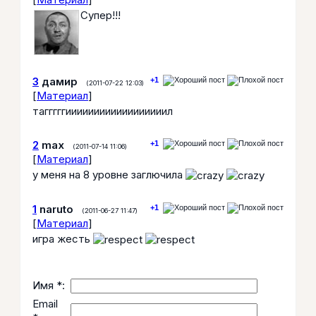
Супер!!!
3
дамир
+1
(2011-07-22 12:03)
[
Материал
]
тагггггиииииииииииииииииил
2
max
+1
(2011-07-14 11:06)
[
Материал
]
у меня на 8 уровне заглючила
1
naruto
+1
(2011-06-27 11:47)
[
Материал
]
игра жесть
Имя *:
Email