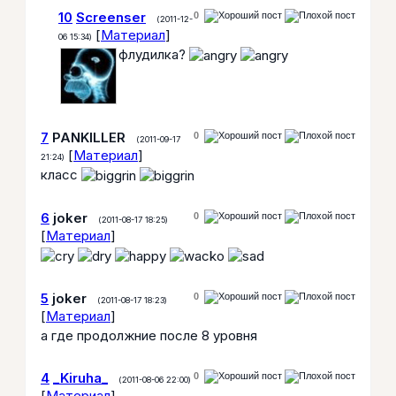
10
Screenser
0
(2011-12-
[
Материал
]
06 15:34)
флудилка?
7
PANKILLER
0
(2011-09-17
[
Материал
]
21:24)
класс
6
joker
0
(2011-08-17 18:25)
[
Материал
]
5
joker
0
(2011-08-17 18:23)
[
Материал
]
а где продолжние после 8 уровня
4
_Kiruha_
0
(2011-08-06 22:00)
[
Материал
]