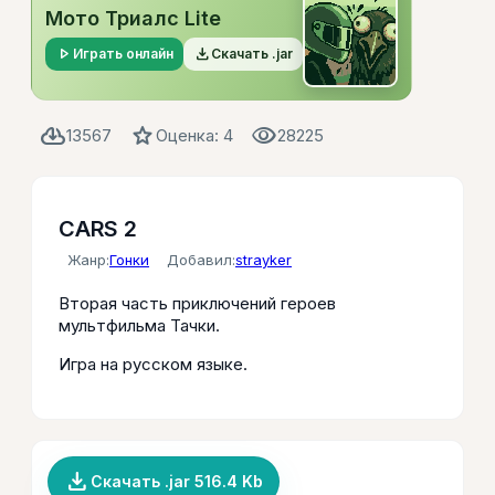
Мото Триалс Lite
play_arrow
file_download
Играть онлайн
Скачать .jar
cloud_download
star
visibility
13567
Оценка: 4
28225
CARS 2
Жанр:
Гонки
Добавил:
strayker
Вторая часть приключений героев
мультфильма Тачки.
Игра на русском языке.
file_download
Скачать .jar 516.4 Kb