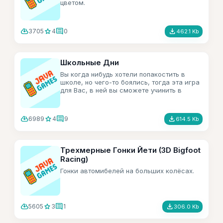
цветом.
cloud_download
star
comment
file_download
3705
4
0
462.1 Kb
Школьные Дни
Вы когда нибудь хотели попакостить в
школе, но чего-то боялись, тогда эта игра
для Вас, в ней вы сможете учинить в
школе беспредел.
cloud_download
star
comment
file_download
6989
4
9
614.5 Kb
Трехмерные Гонки Йети (3D Bigfoot
Racing)
Гонки автомибелей на больших колёсах.
cloud_download
star
comment
file_download
5605
3
1
306.0 Kb