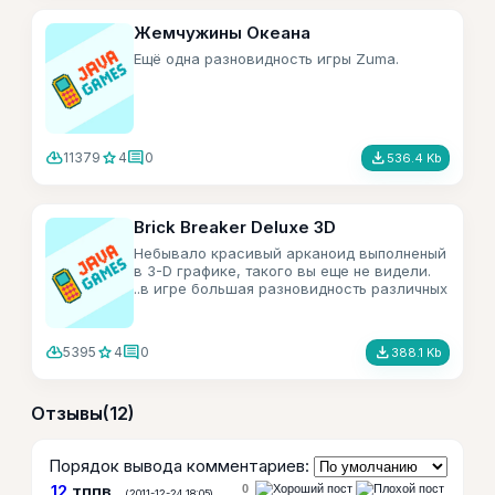
Жемчужины Океана
Ещё одна разновидность игры Zuma.
cloud_download
star
comment
file_download
11379
4
0
536.4 Kb
Brick Breaker Deluxe 3D
Небывало красивый арканоид выполненый
в 3-D графике, такого вы еще не видели.
..в игре большая разновидность различных
бонусов.
cloud_download
star
comment
file_download
5395
4
0
388.1 Kb
Отзывы
(12)
Порядок вывода комментариев:
12
тппв
0
(2011-12-24 18:05)