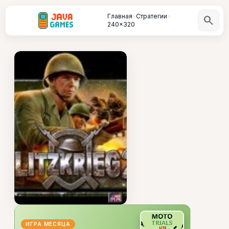
Главная
»
Стратегии
»
search
240x320
ИГРА МЕСЯЦА