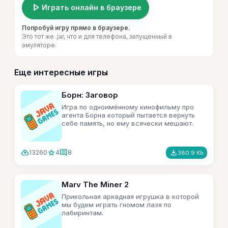
play_arrow
Играть онлайн в браузере
Попробуй игру прямо в браузере.
Это тот же .jar, что и для телефона, запущенный в
эмуляторе.
Еще интересные игры
Борн: Заговор
Игра по одноимённому кинофильму про
агента Борна который пытается вернуть
себе память, но ему всячески мешают.
cloud_download
star
comment
file_download
13260
4
8
380.9 Kb
Marv The Miner 2
Прикольная аркадная игрушка в которой
мы будем играть гномом лазя по
лабиринтам.