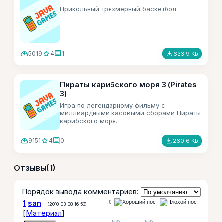
Прикольный трехмерный баскетбол.
cloud_download
star
comment
file_download
5019
4
1
633.9 Kb
Пираты карибского моря 3 (Pirates
3)
Игра по легендарному фильму с
миллиардными касовыми сборами Пираты
карибского моря.
cloud_download
star
comment
file_download
9151
4
0
260.6 Kb
Отзывы
(1)
Порядок вывода комментариев:
1
san
0
(2010-03-08 16:53)
[
Материал
]