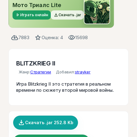
Мото Триалс Lite
play_arrow
file_download
Играть онлайн
Скачать .jar
cloud_download
star
visibility
7883
Оценка: 4
15698
BLITZKRIEG II
Жанр:
Стратегии
Добавил:
strayker
Игра Blitzkrieg II это стратегия в реальном
времени по сюжету второй мировой войны.
file_download
Скачать .jar 252.8 Kb