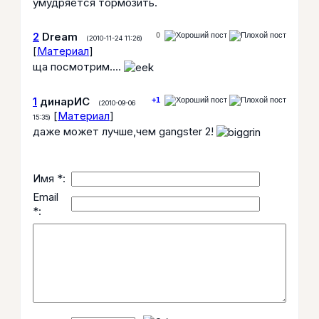
умудряется тормозить.
2
Dream
0
(2010-11-24 11:26)
[
Материал
]
ща посмотрим....
1
динарИС
+1
(2010-09-06
[
Материал
]
15:35)
даже может лучше,чем gangster 2!
Имя *:
Email
*: