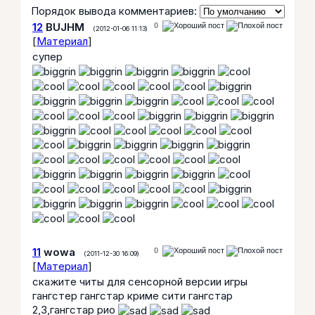
Порядок вывода комментариев:
12
BUJHM
0
(2012-01-06 11:13)
[
Материал
]
супер
11
wowa
0
(2011-12-30 16:09)
[
Материал
]
скажите читы для сенсорной версии игры
гангстер гангстар криме сити гангстар
2,3,гангстар рио