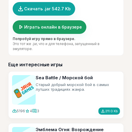
file_download
Скачать .jar 542.7 Kb
play_arrow
Играть онлайн в браузере
Попробуй игру прямо в браузере.
Это тот же .jar, что и для телефона, запущенный в
эмуляторе.
Еще интересные игры
Sea Battle / Морской бой
Старый добрый морской бой в самых
лутших традициях жанра.
cloud_download
star
comment
file_download
5196
4
3
211.0 Kb
Эмблема Огня: Возрождение