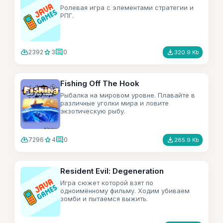
Ролевая игра с элементами стратегии и
РПГ.
cloud_download
star
comment
file_download
2392
3
0
320.9 Kb
Fishing Off The Hook
Рыбалка на мировом уровне. Плавайте в
различные уголки мира и ловите
экзотическую рыбу.
cloud_download
star
comment
file_download
7296
4
0
265.9 Kb
Resident Evil: Degeneration
Игра сюжет которой взят по
одноимённому фильму. Ходим убиваем
зомби и пытаемся выжить.