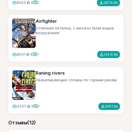
cloud_download
star
comment
file_download
9023
4
1
367.6 Kb
Airfighter
Отличная леталка, с множеством видов
вооружения.
cloud_download
star
comment
file_download
8041
4
1
134.6 Kb
Raning rivers
Захватывающие сплавы по горным рекам.
cloud_download
star
comment
file_download
4337
4
1
169.1 Kb
Отзывы
(12)