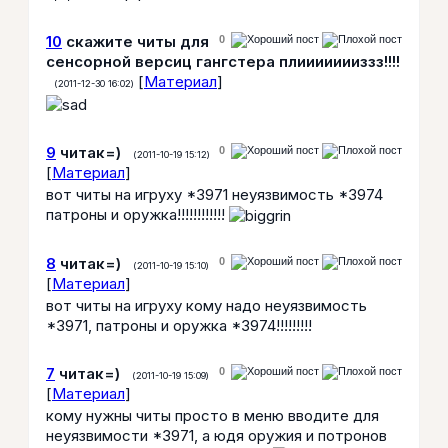
10
скажите читы для
0
сенсорной версиц гангстера плиииииииззз!!!!
[
Материал
]
(2011-12-30 16:02)
9
читак=)
0
(2011-10-19 15:12)
[
Материал
]
вот читы на игруху *3971 неуязвимость *3974
патроны и оружка!!!!!!!!!!!!
8
читак=)
0
(2011-10-19 15:10)
[
Материал
]
вот читы на игруху кому надо неуязвимость
*3971, патроны и оружка *3974!!!!!!!!!
7
читак=)
0
(2011-10-19 15:09)
[
Материал
]
кому нужны читы просто в меню вводите для
неуязвимости *3971, а юдя оружия и потронов