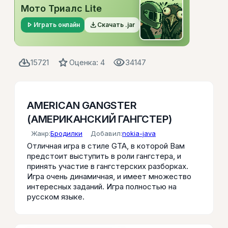
Мото Триалс Lite
play_arrow
file_download
Играть онлайн
Скачать .jar
cloud_download
star
visibility
15721
Оценка: 4
34147
AMERICAN GANGSTER
(АМЕРИКАНСКИЙ ГАНГСТЕР)
Жанр:
Бродилки
Добавил:
nokia-java
Отличная игра в стиле GTA, в которой Вам
предстоит выступить в роли гангстера, и
принять участие в гангстерских разборках.
Игра очень динамичная, и имеет множество
интересных заданий. Игра полностью на
русском языке.