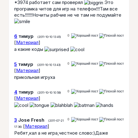
*3974 работает сам проверял
Это
програмка читов для игр на телефон!!!Там все
есть!!!!!!Ночиты рабчие не че там не подумайте
6
тимур
0
(2011-10-10 13:45)
[
Материал
]
а какие коды
5
тимур
0
(2011-10-10 13:43)
[
Материал
]
прикольная игруха
4
тимур
0
(2011-10-10 10:59)
[
Материал
]
3
Jose Fresh
0
(2011-07-21
[
Материал
]
17:36)
Ребят,кал а не игра,честное слово:)Даже