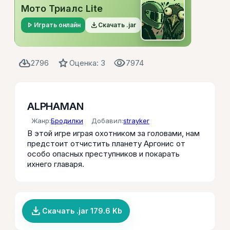
Мото Триалс Lite
play_arrow
file_download
Играть онлайн
Скачать .jar
cloud_download
star
visibility
2796
Оценка: 3
7974
ALPHAMAN
Жанр:
Бродилки
Добавил:
strayker
В этой игре играя охотником за головами, нам
предстоит отчистить планету Аргонис от
особо опасных преступников и покарать
ихнего главаря.
file_download
Скачать .jar 179.6 Kb