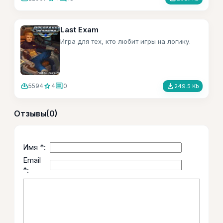
Last Exam
Игра для тех, кто любит игры на логику.
cloud_download
star
comment
file_download
5594
4
0
249.5 Kb
Отзывы
(0)
Имя *:
Email
*: