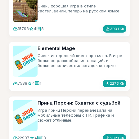
Очень хорошая игра в стиле
кастельвании, теперь на русском языке.
cloud_download
star
comment
file_download
15793
4
8
393.1 Kb
Elemental Mage
Очень интересный квест про мага. В игре
большое разнообразие локаций, и
большое количество загадок которые
прийдется разгадать.
cloud_download
star
comment
file_download
7588
4
1
227.3 Kb
Принц Персии: Схватка с судьбой
Игра принц Персии перекачевала на
мобильные телефоны с ПК. Графика и
сюжет отличные.
cloud_download
star
comment
file_download
22907
4
18
202.1 Kb