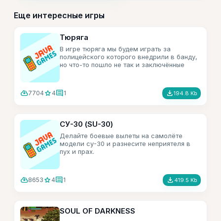
Еще интересные игры
Тюряга
В игре тюряга мы будем играть за
полицейского которого внедрили в банду,
но что-то пошло не так и заключённые
узнали кто ты! Теперь надо вычислить и
слить стукача на тот свет пока зэки не
грохнули тебя.
cloud_download
star
comment
file_download
7704
4
1
194.8 Kb
СУ-30 (SU-30)
Делайте боевые вылеты на самолёте
модели су-30 и разнесите неприятеля в
пух и прах.
cloud_download
star
comment
file_download
8653
4
1
419.5 Kb
SOUL OF DARKNESS