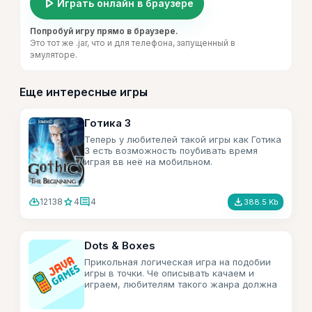
play_arrow
Играть онлайн в браузере
Попробуй игру прямо в браузере.
Это тот же .jar, что и для телефона, запущенный в
эмуляторе.
Еще интересные игры
Готика 3
Теперь у любителей такой игры как Готика
3 есть возможность поубивать время
играя вв неё на мобильном.
cloud_download
star
comment
file_download
12138
4
4
388.5 Kb
Dots & Boxes
Прикольная логическая игра на подобии
игры в точки. Че описывать качаем и
играем, любителям такого жанра должна
понравится.