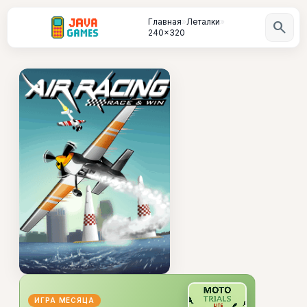
Главная
»
Леталки
»
search
240x320
ИГРА МЕСЯЦА