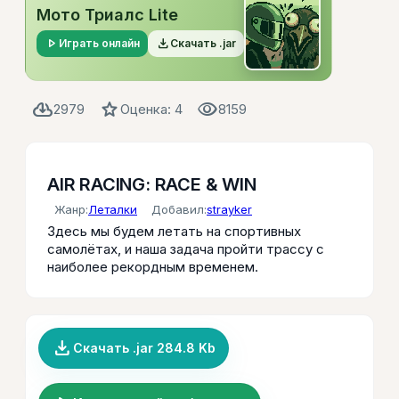
Мото Триалс Lite
play_arrow
file_download
Играть онлайн
Скачать .jar
cloud_download
star
visibility
2979
Оценка: 4
8159
AIR RACING: RACE & WIN
Жанр:
Леталки
Добавил:
strayker
Здесь мы будем летать на спортивных
самолётах, и наша задача пройти трассу с
наиболее рекордным временем.
file_download
Скачать .jar 284.8 Kb