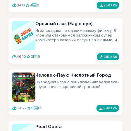
cloud_download
star
comment
file_download
3413
4
0
286.1 Kb
Орлиный глаз (Eagle eye)
Игра создана по одноимённому фильму. В
игре мы становимся заложником супер
компьютера который следит за людьми, и
пытается манипулировать нами.
cloud_download
star
comment
file_download
4600
3
9
315.2 Kb
Человек-Паук: Кислотный Город
Очередная игра о приключениях человека-
паука с очень красивой графикой.
cloud_download
star
comment
file_download
51622
5
65
996.1 Kb
Pearl Opera