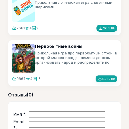
Прикольная логическая игра с цветными
шариками.
cloud_download
star
comment
file_download
7681
4
2
26.3 Kb
Первобытные войны
Прикольная игра про первобытный строй, в
которой мы как вождь племени должны
организовать народ и распределить по
местам работы, ну и соответственно
завоёвывать територию.
cloud_download
star
comment
file_download
9867
4
15
541.7 Kb
Отзывы
(0)
Имя *:
Email
*: