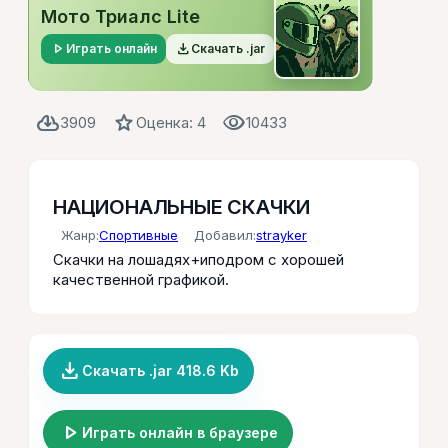
Мото Триалс Lite
play_arrow
file_download
Играть онлайн
Скачать .jar
cloud_download
star
visibility
3909
Оценка: 4
10433
НАЦИОНАЛЬНЫЕ СКАЧКИ
Жанр:
Спортивные
Добавил:
strayker
Скачки на лошадях+иподром с хорошей
качественной графикой.
file_download
Скачать .jar 418.6 Kb
play_arrow
Играть онлайн в браузере