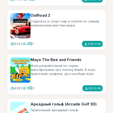
OutRoad 2
Садитесь в спорт-кар и катите по самым
живописным местам мира.
cloud_download
star
comment
file_download
6243
4
1
448.4 Kb
Maya The Bee and Friends
Игра разработаная по серии
мультфильмов про пчелку Майя. В игре
красочная графика, да и вообще игра
сама по себе нече так.
cloud_download
star
comment
file_download
4392
3
2
230.8 Kb
Аркадный гольф (Arcade Golf 3D)
Прикольный аркадный гольф.