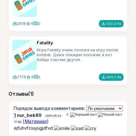
cloud_download
star
comment
file_download
2818
4
0
420.0 Kb
Fatality
Игра Fatality очень похожа на игру mortal
kombat. Даже локации похожие а вот
бойцы совсем другие.
cloud_download
star
comment
file_download
7178
4
5
489.5 Kb
Отзывы
(1)
Порядок вывода комментариев:
1
nur_bek89
0
(2011-05-23
[
Материал
]
17:50)
ejfuhvfciuyugjdfvd