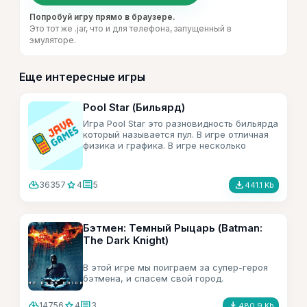
Попробуй игру прямо в браузере.
Это тот же .jar, что и для телефона, запущенный в
эмуляторе.
Еще интересные игры
Pool Star (Бильярд)
Игра Pool Star это разновидность бильярда
который называется пул. В игре отличная
физика и графика. В игре несколько
режимов игры.
cloud_download
star
comment
file_download
36357
4
5
441.1 Kb
Бэтмен: Темный Рыцарь (Batman:
The Dark Knight)
В этой игре мы поиграем за супер-героя
бэтмена, и спасем свой город.
cloud_download
star
comment
file_download
14756
4
3
480.9 Kb