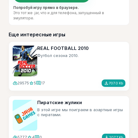
Попробуй игру прямо в браузере.
Это тот же .jar, что и для телефона, запущенный в
эмуляторе.
Еще интересные игры
REAL FOOTBALL 2010
Футбол сезона 2010.
cloud_download
star
comment
file_download
29575
5
17
707.0 Kb
Пиратские жулики
В этой игре мы поиграем в азартные игры
с пиратами.
cloud_download
star
comment
file_download
5777
4
0
207.7 Kb