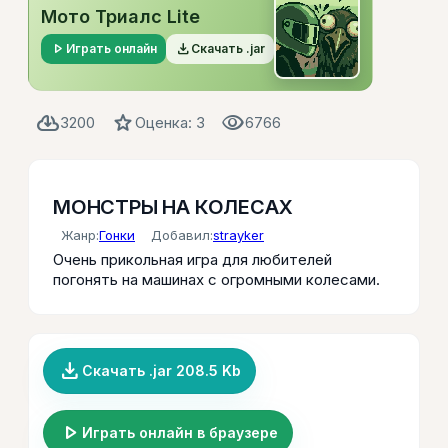
Мото Триалс Lite
play_arrow
file_download
Играть онлайн
Скачать .jar
cloud_download
star
visibility
3200
Оценка: 3
6766
МОНСТРЫ НА КОЛЕСАХ
Жанр:
Гонки
Добавил:
strayker
Очень прикольная игра для любителей
погонять на машинах с огромными колесами.
file_download
Скачать .jar 208.5 Kb
play_arrow
Играть онлайн в браузере