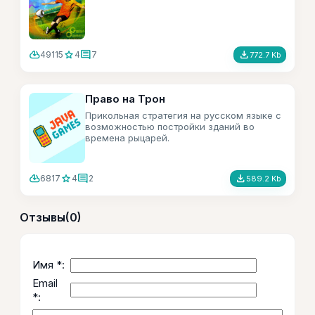
cloud_download
star
comment
file_download
49115
4
7
772.7 Kb
Право на Трон
Прикольная стратегия на русском языке с
возможностью постройки зданий во
времена рыцарей.
cloud_download
star
comment
file_download
6817
4
2
589.2 Kb
Отзывы
(0)
Имя *:
Email
*: