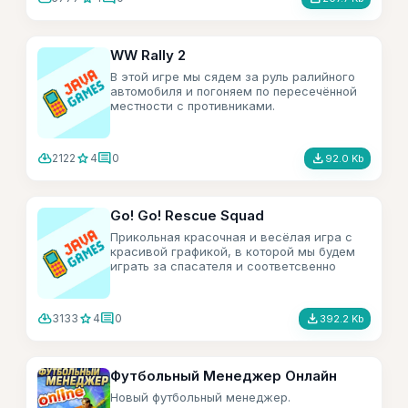
WW Rally 2
В этой игре мы сядем за руль ралийного
автомобиля и погоняем по пересечённой
местности с противниками.
cloud_download
star
comment
file_download
2122
4
0
92.0 Kb
Go! Go! Rescue Squad
Прикольная красочная и весёлая игра с
красивой графикой, в которой мы будем
играть за спасателя и соответсвенно
спасать народ от разных нелепых
ситуаций.
cloud_download
star
comment
file_download
3133
4
0
392.2 Kb
Футбольный Менеджер Онлайн
Новый футбольный менеджер.