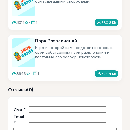
сумасшедшими скоростями.
cloud_download
star
comment
file_download
6011
4
1
680.3 Kb
Парк Развлечений
Игра в которой нам предстоит построить
свой собственный парк развлечений и
постоянно его усавершенствовать.
cloud_download
star
comment
file_download
8943
4
1
324.4 Kb
Отзывы
(0)
Имя *:
Email
*: