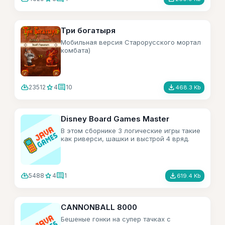
Три богатыря
Мобильная версия Старорусского мортал
комбата)
cloud_download
star
comment
file_download
23512
4
10
468.3 Kb
Disney Board Games Master
В этом сборнике 3 логические игры такие
как риверси, шашки и выстрой 4 вряд.
cloud_download
star
comment
file_download
5488
4
1
619.4 Kb
CANNONBALL 8000
Бешеные гонки на супер тачках с