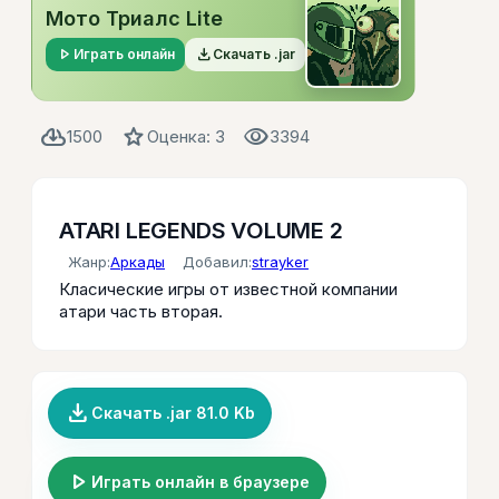
Мото Триалс Lite
play_arrow
file_download
Играть онлайн
Скачать .jar
cloud_download
star
visibility
1500
Оценка: 3
3394
ATARI LEGENDS VOLUME 2
Жанр:
Аркады
Добавил:
strayker
Класические игры от известной компании
атари часть вторая.
file_download
Скачать .jar 81.0 Kb
play_arrow
Играть онлайн в браузере