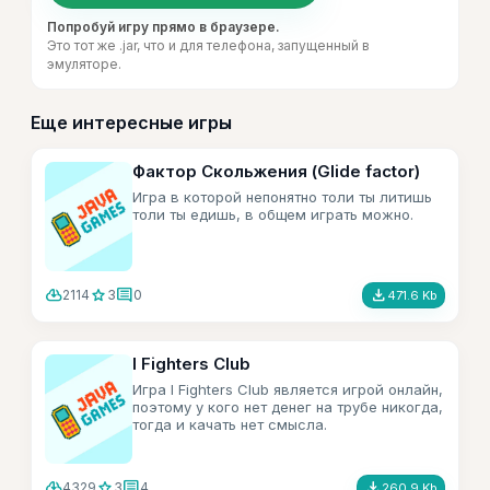
Попробуй игру прямо в браузере.
Это тот же .jar, что и для телефона, запущенный в
эмуляторе.
Еще интересные игры
Фактор Скольжения (Glide factor)
Игра в которой непонятно толи ты литишь
толи ты едишь, в общем играть можно.
cloud_download
star
comment
file_download
2114
3
0
471.6 Kb
I Fighters Club
Игра I Fighters Club является игрой онлайн,
поэтому у кого нет денег на трубе никогда,
тогда и качать нет смысла.
cloud_download
star
comment
file_download
4329
3
4
260.9 Kb