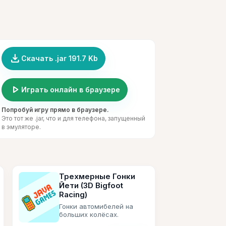
file_download
Скачать .jar 191.7 Kb
play_arrow
Играть онлайн в браузере
Попробуй игру прямо в браузере.
Это тот же .jar, что и для телефона, запущенный
в эмуляторе.
Трехмерные Гонки
Йети (3D Bigfoot
Racing)
Гонки автомибелей на
больших колёсах.