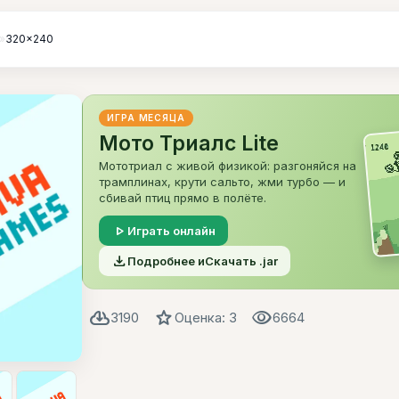
»
320x240
ИГРА МЕСЯЦА
Мото Триалс Lite
Мототриал с живой физикой: разгоняйся на
трамплинах, крути сальто, жми турбо — и
сбивай птиц прямо в полёте.
play_arrow
Играть онлайн
file_download
Подробнее и
Скачать .jar
cloud_download
star
visibility
3190
Оценка: 3
6664