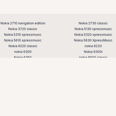
Nokia 2710 navigation edition
Nokia 2730 classic
Nokia 3720 classic
Nokia 5130 xpressmusic
Nokia 5310 xpressmusic
Nokia 5320 xpressmusic
Nokia 5610 xpressmusic
Nokia 5630 XpressMusic
Nokia 6220 classic
nokia 6233
nokia 6300
Nokia 6300i
Nokia 6350
nokia 6500 classic
nokia 6700 classic
Nokia 6700 slide
nokia 7230
nokia 7310
nokia 7610 supernova
nokia 8800
nokia e52
nokia e65
nokia n76
nokia n78
nokia n82
nokia n85
nokia x3
Nokia-Java.ru © 2008-2026 |
Хостинг от
uCoz
гры на телефон nokia скачать бесплатно — старые игры для кнопо