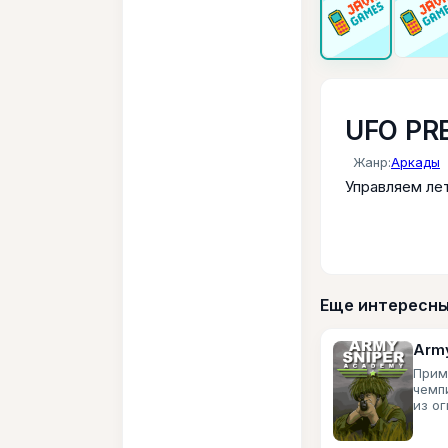
UFO PR
Жанр:
Аркады
Управляем ле
Еще интересны
Arm
Прим
чемп
из о