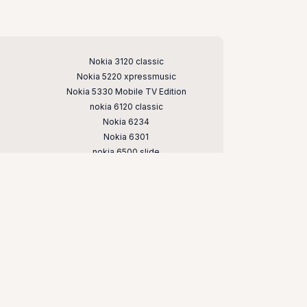
Nokia 3120 classic
Nokia 5220 xpressmusic
Nokia 5330 Mobile TV Edition
nokia 6120 classic
Nokia 6234
Nokia 6301
nokia 6500 slide
Nokia 7020
nokia 7373
nokia c5
nokia e66
nokia n79
nokia n95
чных телефонов