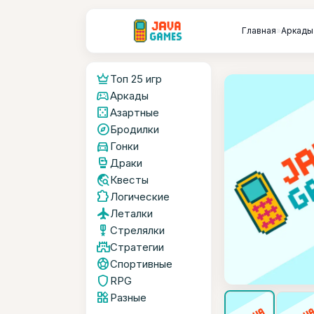
Главная
»
Аркады
crown
Топ 25 игр
sports_esports
Аркады
casino
Азартные
explore
Бродилки
directions_car
Гонки
sports_mma
Драки
travel_explore
Квесты
extension
Логические
flight
Леталки
military_tech
Стрелялки
castle
Стратегии
sports_soccer
Спортивные
shield
RPG
widgets
Разные