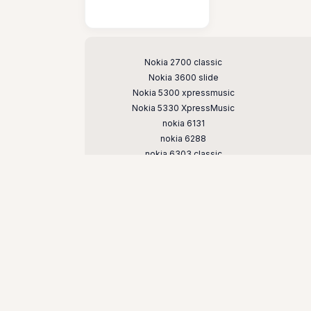
Поддерживаемые модели
Nokia 2700 classic
Nokia 3600 slide
Nokia 5300 xpressmusic
Nokia 5330 XpressMusic
nokia 6131
nokia 6288
nokia 6303 classic
Nokia 6600 slide
Nokia 7210 supernova
nokia 7500 prism
nokia e51
nokia n73
nokia n81
nokia n95 8gb
© Кнопочные и