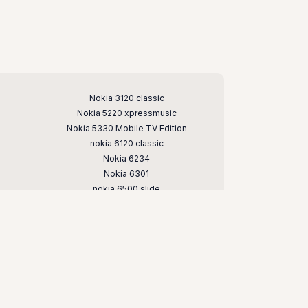
Nokia 3120 classic
Nokia 5220 xpressmusic
Nokia 5330 Mobile TV Edition
nokia 6120 classic
Nokia 6234
Nokia 6301
nokia 6500 slide
Nokia 7020
nokia 7373
nokia c5
nokia e66
nokia n79
nokia n95