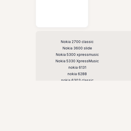
Поддерживаемые модели
Nokia 2700 classic
Nokia 3600 slide
Nokia 5300 xpressmusic
Nokia 5330 XpressMusic
nokia 6131
nokia 6288
nokia 6303 classic
Nokia 6600 slide
Nokia 7210 supernova
nokia 7500 prism
nokia e51
nokia n73
nokia n81
nokia n95 8gb