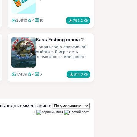
cloud_download
star
comment
file_download
20910
4
10
786.2 Kb
Bass Fishing mania 2
Новая игра о спортивной
рыбалке. В игре есть
возможность выиграные
деньги потратить на
преобретение нового
оборудования такого как
cloud_download
star
comment
file_download
17489
4
6
814.3 Kb
удочки, наживка и т.д.
вывода комментариев:
0