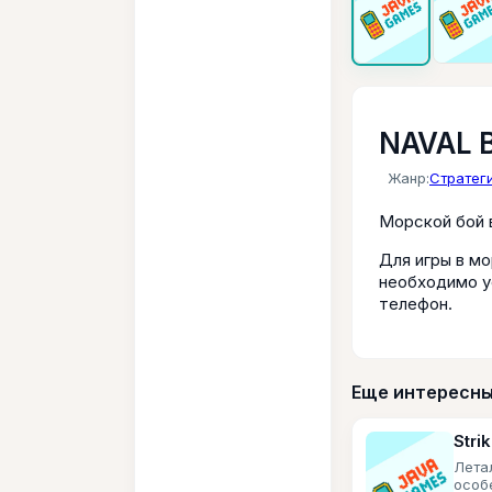
NAVAL 
Жанр:
Стратег
Морской бой 
Для игры в мо
необходимо у
телефон.
Еще интересны
Stri
Лета
особ