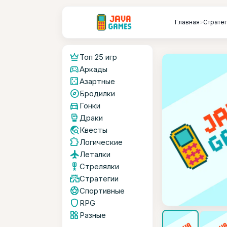
Главная
»
Страте
crown
Топ 25 игр
sports_esports
Аркады
casino
Азартные
explore
Бродилки
directions_car
Гонки
sports_mma
Драки
travel_explore
Квесты
extension
Логические
flight
Леталки
military_tech
Стрелялки
castle
Стратегии
sports_soccer
Спортивные
shield
RPG
widgets
Разные