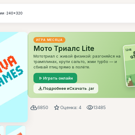
гии
»
240x320
ИГРА МЕСЯЦА
Мото Триалс Lite
Мототриал с живой физикой: разгоняйся на
трамплинах, крути сальто, жми турбо — и
сбивай птиц прямо в полёте.
play_arrow
Играть онлайн
file_download
Подробнее и
Скачать .jar
cloud_download
star
visibility
6850
Оценка: 4
13485