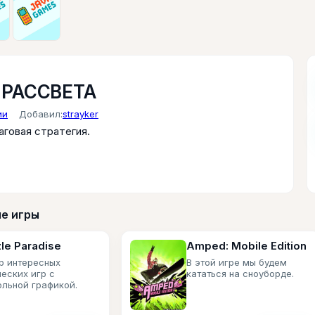
РАССВЕТА
ии
Добавил:
strayker
аговая стратегия.
е игры
le Paradise
Amped: Mobile Edition
р интересных
В этой игре мы будем
ческих игр с
кататься на сноуборде.
ольной графикой.