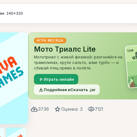
гии
»
240x320
ИГРА МЕСЯЦА
Мото Триалс Lite
Мототриал с живой физикой: разгоняйся на
трамплинах, крути сальто, жми турбо — и
сбивай птиц прямо в полёте.
play_arrow
Играть онлайн
file_download
Подробнее и
Скачать .jar
cloud_download
star
visibility
3736
Оценка: 3
7121