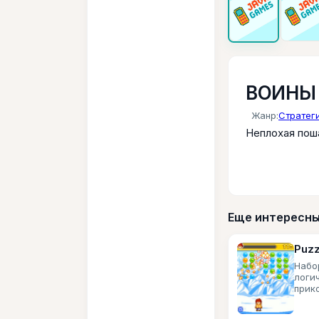
ВОИНЫ 
Жанр:
Стратег
Неплохая пош
Еще интересны
Puzz
Набо
логи
прик