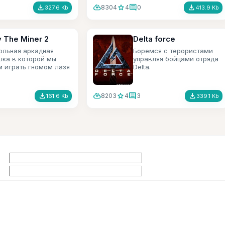
file_download
cloud_download
star
comment
file_download
8304
4
0
327.6 Kb
413.9 Kb
 The Miner 2
Delta force
ольная аркадная
Боремся с терористами
шка в которой мы
управляя бойцами отряда
м играть гномом лазя
Delta.
абиринтам.
file_download
cloud_download
star
comment
file_download
8203
4
3
161.6 Kb
339.1 Kb