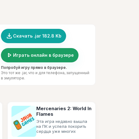
file_download
Скачать .jar 182.8 Kb
play_arrow
Играть онлайн в браузере
Попробуй игру прямо в браузере.
Это тот же .jar, что и для телефона, запущенный
в эмуляторе.
Mercenaries 2: World In
Flames
Эта игра недавно вышла
на ПК и успела покорить
сердца уже многих
геймеров, теперь