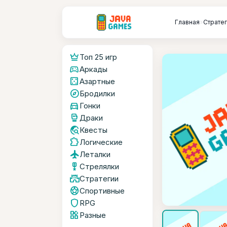
Главная
»
Страте
crown
Топ 25 игр
sports_esports
Аркады
casino
Азартные
explore
Бродилки
directions_car
Гонки
sports_mma
Драки
travel_explore
Квесты
extension
Логические
flight
Леталки
military_tech
Стрелялки
castle
Стратегии
sports_soccer
Спортивные
shield
RPG
widgets
Разные