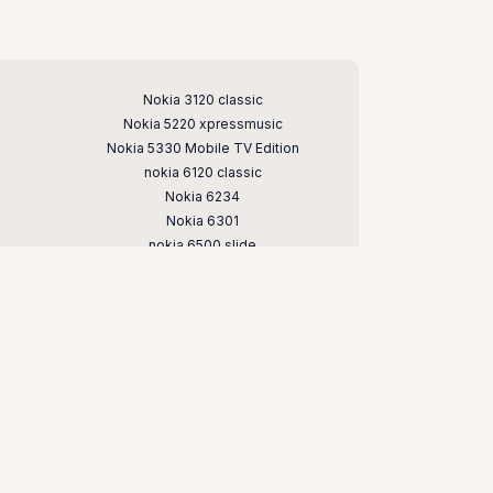
Nokia 3120 classic
Nokia 5220 xpressmusic
Nokia 5330 Mobile TV Edition
nokia 6120 classic
Nokia 6234
Nokia 6301
nokia 6500 slide
Nokia 7020
nokia 7373
nokia c5
nokia e66
nokia n79
nokia n95
чных телефонов