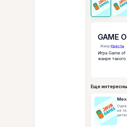
GAME O
Жанр:
Квесты
Игра Game of 
жанре такого 
Еще интересны
Мех
Одна
на те
дета
перс
упра