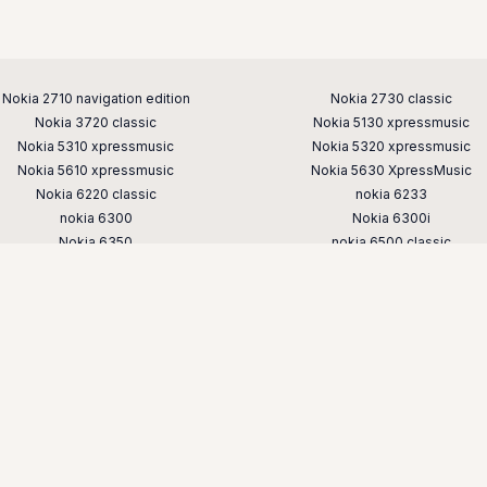
Nokia 2710 navigation edition
Nokia 2730 classic
Nokia 3720 classic
Nokia 5130 xpressmusic
Nokia 5310 xpressmusic
Nokia 5320 xpressmusic
Nokia 5610 xpressmusic
Nokia 5630 XpressMusic
Nokia 6220 classic
nokia 6233
nokia 6300
Nokia 6300i
Nokia 6350
nokia 6500 classic
nokia 6700 classic
Nokia 6700 slide
nokia 7230
nokia 7310
nokia 7610 supernova
nokia 8800
nokia e52
nokia e65
nokia n76
nokia n78
nokia n82
nokia n85
nokia x3
Nokia-Java.ru © 2008-2026 |
Хостинг от
uCoz
гры на телефон nokia скачать бесплатно — старые игры для кнопо