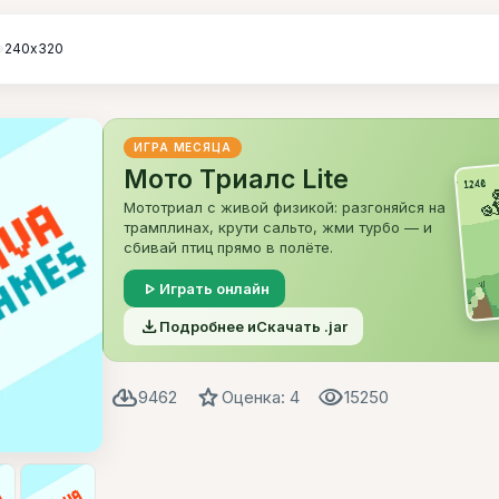
»
240х320
ИГРА МЕСЯЦА
Мото Триалс Lite
Мототриал с живой физикой: разгоняйся на
трамплинах, крути сальто, жми турбо — и
сбивай птиц прямо в полёте.
play_arrow
Играть онлайн
file_download
Подробнее и
Скачать .jar
cloud_download
star
visibility
9462
Оценка: 4
15250