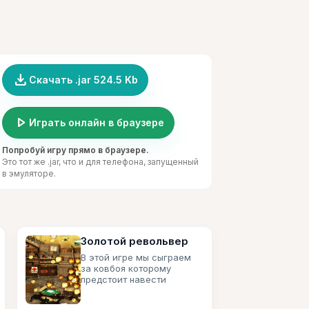
file_download
Скачать .jar 524.5 Kb
play_arrow
Играть онлайн в браузере
Попробуй игру прямо в браузере.
Это тот же .jar, что и для телефона, запущенный
в эмуляторе.
Золотой револьвер
В этой игре мы сыграем
за ковбоя которому
предстоит навести
порядок на диком западе.