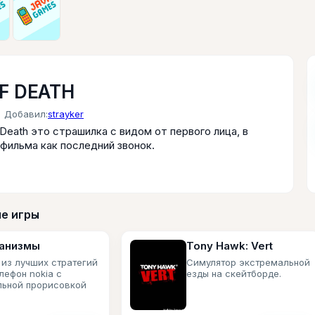
F DEATH
Добавил:
strayker
Death это страшилка с видом от первого лица, в
фильма как последний звонок.
е игры
анизмы
Tony Hawk: Vert
 из лучших стратегий
Симулятор экстремальной
лефон nokia с
езды на скейтборде.
льной прорисовкой
онажей. Мы
вляем командой