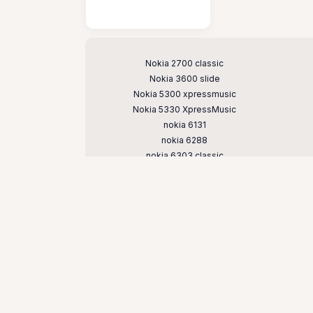
Поддерживаемые модели
Nokia 2700 classic
Nokia 3600 slide
Nokia 5300 xpressmusic
Nokia 5330 XpressMusic
nokia 6131
nokia 6288
nokia 6303 classic
Nokia 6600 slide
Nokia 7210 supernova
nokia 7500 prism
nokia e51
nokia n73
nokia n81
nokia n95 8gb
© Кнопочные и