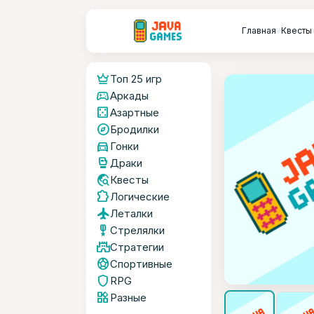
Главная
»
Квесты
crown
Топ 25 игр
sports_esports
Аркады
casino
Азартные
explore
Бродилки
directions_car
Гонки
sports_mma
Драки
travel_explore
Квесты
extension
Логические
flight
Леталки
military_tech
Стрелялки
castle
Стратегии
sports_soccer
Спортивные
shield
RPG
widgets
Разные