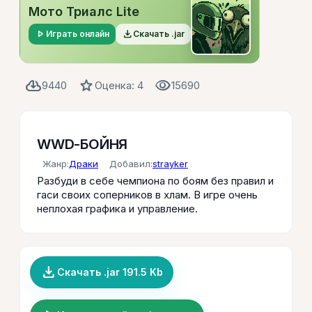
Мото Триалс Lite
play_arrow
file_download
Играть онлайн
Скачать .jar
cloud_download
star
visibility
9440
Оценка: 4
15690
WWD-БОЙНЯ
Жанр:
Драки
Добавил:
strayker
Разбуди в себе чемпиона по боям без правил и
гаси своих соперников в хлам. В игре очень
неплохая графика и управление.
file_download
Скачать .jar 191.5 Kb