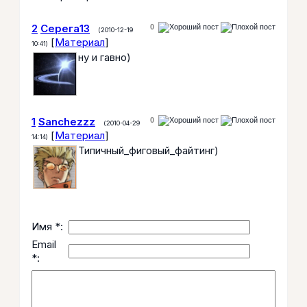
2
Серега13
0
(2010-12-19
[
Материал
]
10:41)
ну и гавно)
1
Sanchezzz
0
(2010-04-29
[
Материал
]
14:14)
Типичный_фиговый_файтинг)
Имя *:
Email
*: