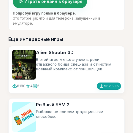
play_arrow
Играть онлайн в браузере
Попробуй игру прямо в браузере.
Это тот же .jar, что и для телефона, запущенный в
эмуляторе.
Еще интересные игры
Alien Shooter 3D
В этой игре мы выступим в роли
отважного бойца спецназа и отчистим
военный комплекс от пришельцев.
cloud_download
star
comment
file_download
8180
4
5
982.5 Kb
Рыбный БУМ 2
Рыбалка не совсем традиционным
способом.