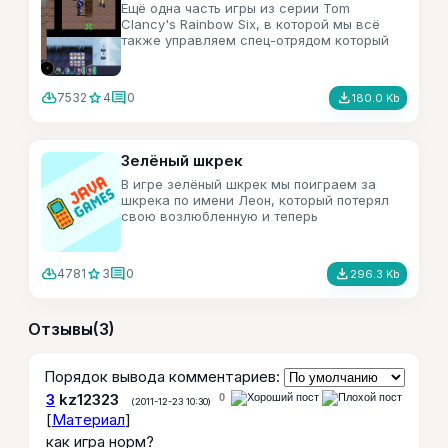
Ещё одна часть игры из серии Tom
Clancy's Rainbow Six, в которой мы всё
также управляем спец-отрядом который
бореться с мировым терроризмом.
cloud_download
star
comment
file_download
7532
4
0
180.0 Kb
Зелёный шкрек
В игре зелёный шкрек мы поиграем за
шкрека по имени Леон, который потерял
свою возлюбленную и теперь
разыскивает. В этих приключениях мы
побываем во многих местах, и с разными
погодными условиями. В этой игре
cloud_download
star
comment
file_download
4781
3
0
296.3 Kb
прийдется не только бродить, но и изрядно
подумать чтоб пройти тот или иной
уровень.
Отзывы
(3)
Порядок вывода комментариев:
3
kz12323
0
(2011-12-23 10:30)
[
Материал
]
как игра норм?