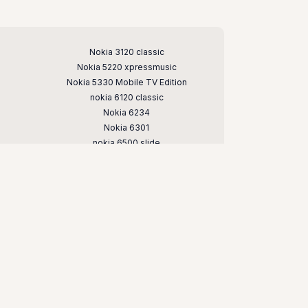
Nokia 3120 classic
Nokia 5220 xpressmusic
Nokia 5330 Mobile TV Edition
nokia 6120 classic
Nokia 6234
Nokia 6301
nokia 6500 slide
Nokia 7020
nokia 7373
nokia c5
nokia e66
nokia n79
nokia n95
чных телефонов