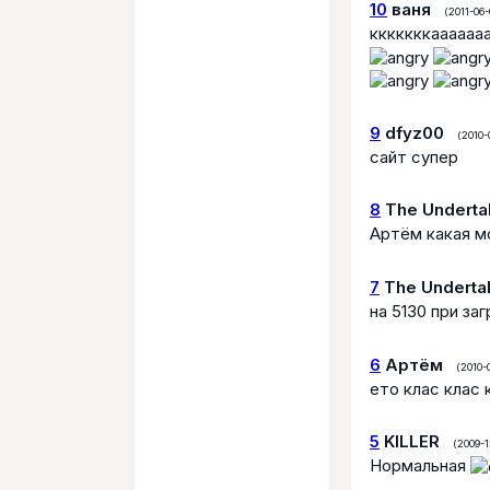
10
ваня
(2011-06-
кккккккаааааа
9
dfyz00
(2010-
сайт супер
8
The Underta
Артём какая 
7
The Underta
на 5130 при за
6
Артём
(2010-0
ето клас клас 
5
KILLER
(2009-1
Нормальная