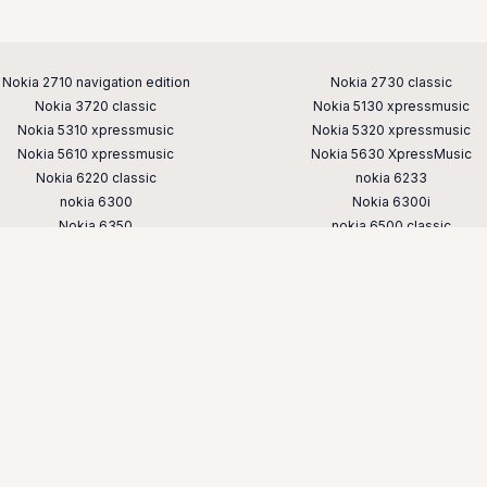
Nokia 2710 navigation edition
Nokia 2730 classic
Nokia 3720 classic
Nokia 5130 xpressmusic
Nokia 5310 xpressmusic
Nokia 5320 xpressmusic
Nokia 5610 xpressmusic
Nokia 5630 XpressMusic
Nokia 6220 classic
nokia 6233
nokia 6300
Nokia 6300i
Nokia 6350
nokia 6500 classic
nokia 6700 classic
Nokia 6700 slide
nokia 7230
nokia 7310
nokia 7610 supernova
nokia 8800
nokia e52
nokia e65
nokia n76
nokia n78
nokia n82
nokia n85
nokia x3
Nokia-Java.ru © 2008-2026 |
Хостинг от
uCoz
гры на телефон nokia скачать бесплатно — старые игры для кнопо