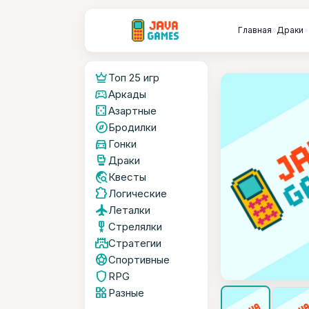
Главная
»
Драки
»
crown
Топ 25 игр
sports_esports
Аркады
casino
Азартные
explore
Бродилки
directions_car
Гонки
sports_mma
Драки
travel_explore
Квесты
extension
Логические
flight
Леталки
military_tech
Стрелялки
castle
Стратегии
sports_soccer
Спортивные
shield
RPG
widgets
Разные