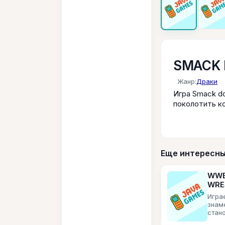
SMACK 
Жанр:
Драки
Игра Smack d
поколотить ко
Еще интересны
WWE
WRE
Игра
знам
стан