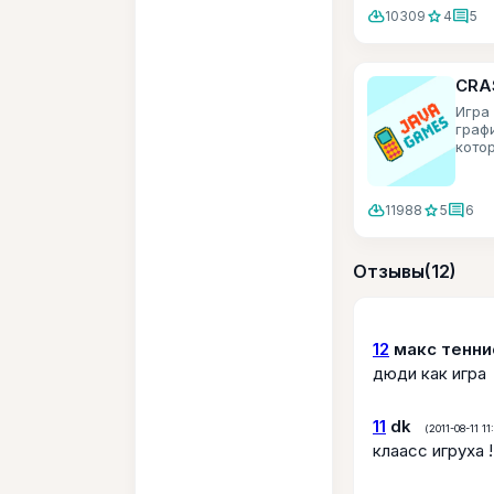
cloud_download
star
comment
10309
4
5
CRA
Игра
граф
кото
враг
на пр
cloud_download
star
comment
11988
5
6
Отзывы
(12)
12
макс тенни
дюди как игра
11
dk
(2011-08-11 11
клаасс игруха !