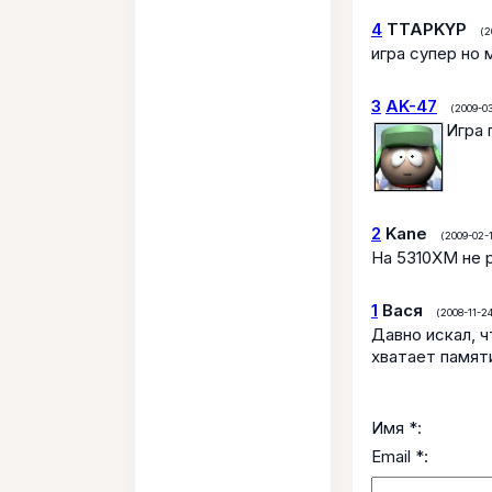
4
TTAPKYP
(2
игра супер но
3
AK-47
(2009-03
Игра 
2
Kane
(2009-02-1
На 5310ХМ не 
1
Вася
(2008-11-24
Давно искал, ч
хватает памят
Имя *:
Email *: