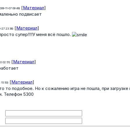
[
Материал
]
009-11-07 09:49)
 маленьно подвисает
[
Материал
]
-27 23:36)
просто супер!!!!У меня всё пошло.
[
Материал
]
0 02:51)
работает
[
Материал
]
 15:50)
то то подобное. Но к сожалению игра не пошла, при загрузке
и. Телефон 5300