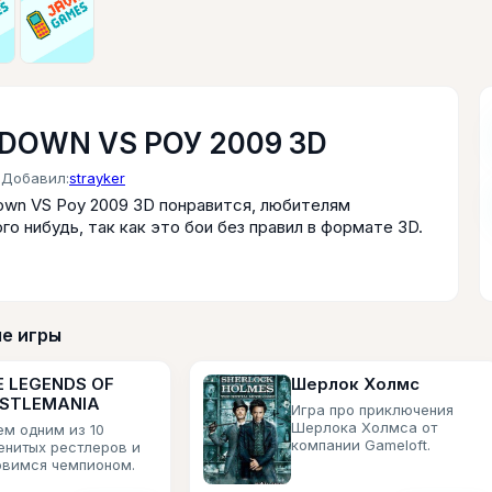
DOWN VS РОУ 2009 3D
Добавил:
strayker
own VS Роу 2009 3D понравится, любителям
го нибудь, так как это бои без правил в формате 3D.
е игры
 LEGENDS OF
Шерлок Холмс
STLEMANIA
Игра про приключения
Шерлока Холмса от
ем одним из 10
компании Gameloft.
енитых рестлеров и
овимся чемпионом.