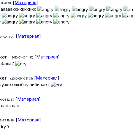
[
Материал
]
08 20:48)
аааааакккккккккк
[
Материал
]
04-09 11:04)
ker
[
Материал
]
(2010-01-10 11:37)
мобила?
ker
[
Материал
]
(2010-01-10 11:34)
грузке ошыбку вибивает
[
Материал
]
1-03 12:31)
клас клас
[
Материал
]
2-27 19:28)
?