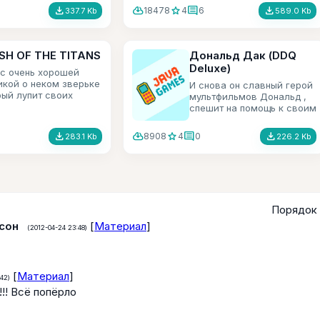
file_download
cloud_download
star
comment
file_download
18478
4
6
337.7 Kb
589.0 Kb
SH OF THE TITANS
Дональд Дак (DDQ
Deluxe)
 с очень хорошей
икой о неком зверьке
И снова он славный герой
рый лупит своих
мультфильмов Дональд ,
ов. Такая игра была
спешит на помощь к своим
иставках.
друзьям.
file_download
cloud_download
star
comment
file_download
8908
4
0
283.1 Kb
226.2 Kb
Порядок 
сон
[
Материал
]
(2012-04-24 23:48)
[
Материал
]
:42)
!!! Всё попёрло