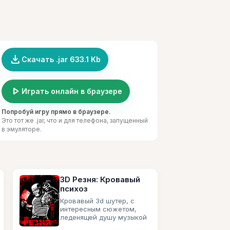
file_download
Скачать .jar 633.1 Kb
play_arrow
Играть онлайн в браузере
Попробуй игру прямо в браузере.
Это тот же .jar, что и для телефона, запущенный
в эмуляторе.
3D Резня: Кровавый
психоз
Кровавый 3d шутер, с
интересным сюжетом,
леденящей душу музыкой
и морем крови.