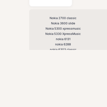
Поддерживаемые модели
Nokia 2700 classic
Nokia 3600 slide
Nokia 5300 xpressmusic
Nokia 5330 XpressMusic
nokia 6131
nokia 6288
nokia 6303 classic
Nokia 6600 slide
Nokia 7210 supernova
nokia 7500 prism
nokia e51
nokia n73
nokia n81
nokia n95 8gb
© Кнопочные и