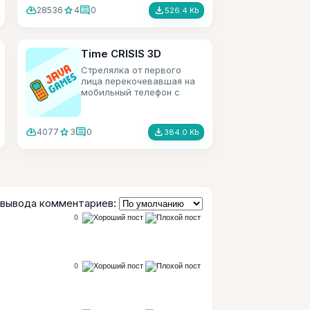
cloud_download
star
comment
file_download
28536
4
0
526.4 Kb
Time CRISIS 3D
Стрелялка от первого
лица перекочевавшая на
мобильный телефон с
аркадных игровых
автоматов.
cloud_download
star
comment
file_download
4077
3
0
384.0 Kb
вывода комментариев:
0
0