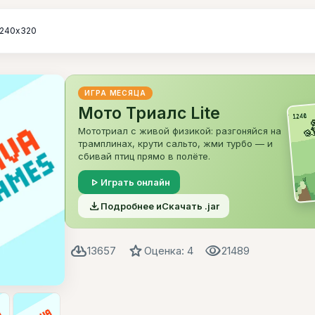
240х320
ИГРА МЕСЯЦА
Мото Триалс Lite
Мототриал с живой физикой: разгоняйся на
трамплинах, крути сальто, жми турбо — и
сбивай птиц прямо в полёте.
play_arrow
Играть онлайн
file_download
Подробнее и
Скачать .jar
cloud_download
star
visibility
13657
Оценка: 4
21489