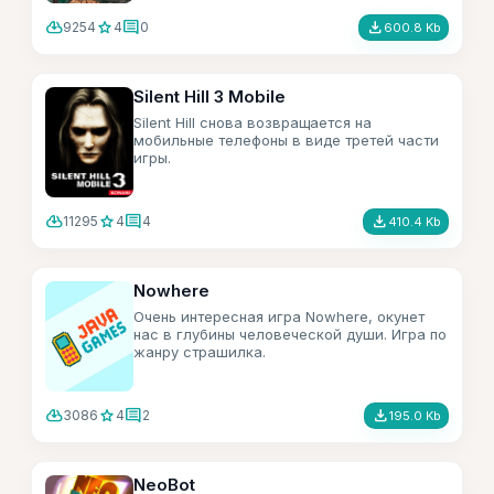
cloud_download
star
comment
file_download
9254
4
0
600.8 Kb
Silent Hill 3 Mobile
Silent Hill снова возвращается на
мобильные телефоны в виде третей части
игры.
cloud_download
star
comment
file_download
11295
4
4
410.4 Kb
Nowhere
Очень интересная игра Nowhere, окунет
нас в глубины человеческой души. Игра по
жанру страшилка.
cloud_download
star
comment
file_download
3086
4
2
195.0 Kb
NeoBot