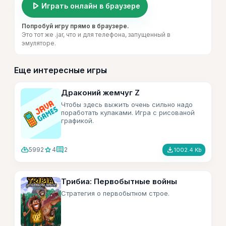
play_arrow
Играть онлайн в браузере
Попробуй игру прямо в браузере.
Это тот же .jar, что и для телефона, запущенный в
эмуляторе.
Еще интересные игры
Драконий жемчуг Z
Чтобы здесь выжить очень сильно надо
поработать кулаками. Игра с рисованой
графикой.
cloud_download
star
comment
file_download
5992
4
2
1002.4 Kb
Трибиа: Первобытные войны
Стратегия о первобытном строе.