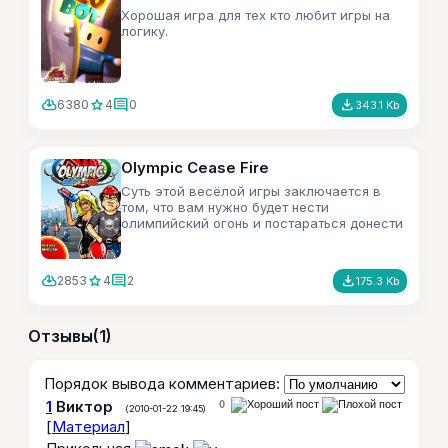
Хорошая игра для тех кто любит игры на
логику.
cloud_download
star
comment
file_download
6380
4
0
343.1 Kb
Olympic Cease Fire
Суть этой весёлой игры заключается в
том, что вам нужно будет нести
олимпийский огонь и постараться донести
его до места назначения
cloud_download
star
comment
file_download
2853
4
2
175.3 Kb
Отзывы
(1)
Порядок вывода комментариев:
1
Виктор
0
(2010-01-22 19:45)
[
Материал
]