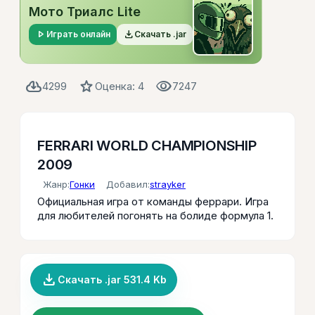
Мото Триалс Lite
play_arrow
file_download
Играть онлайн
Скачать .jar
cloud_download
star
visibility
4299
Оценка: 4
7247
FERRARI WORLD CHAMPIONSHIP
2009
Жанр:
Гонки
Добавил:
strayker
Официальная игра от команды феррари. Игра
для любителей погонять на болиде формула 1.
file_download
Скачать .jar 531.4 Kb