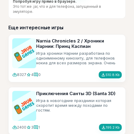
Попробуй игру прямо в браузере.
Это тот же .jar, что и для телефона, запущенный в
эмуляторе.
Еще интересные игры
Narnia Chronicles 2 / Хроники
Нарнии: Принц Каспиан
Игра хроники Нарнии разработана по
одноименному кинохиту, для телефонов
нокиа для всех размеров экрана. Очень
увлекательная бродилочка.
cloud_download
star
comment
file_download
8327
4
0
510.8 Kb
Приключения Санты 3D (Santa 3D)
Игра в новогодние праздники которая
скоротит время между походами по
гостям.
cloud_download
star
comment
file_download
2400
3
1
195.2 Kb