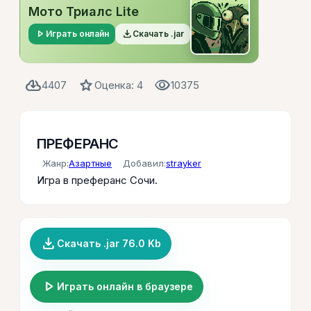
Мото Триалс Lite
play_arrow
file_download
Играть онлайн
Скачать .jar
cloud_download
star
visibility
4407
Оценка: 4
10375
ПРЕФЕРАНС
Жанр:
Азартные
Добавил:
strayker
Игра в преферанс Сочи.
file_download
Скачать .jar 76.0 Kb
play_arrow
Играть онлайн в браузере