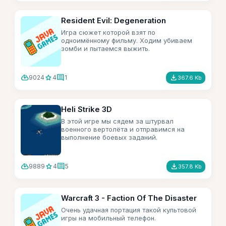
Resident Evil: Degeneration
Игра сюжет которой взят по
одноимённому фильму. Ходим убиваем
зомби и пытаемся выжить.
cloud_download
star
comment
file_download
9024
4
1
367.6 Kb
Heli Strike 3D
В этой игре мы сядем за штурвал
военного вертолёта и отправимся на
выполнение боевых заданий.
cloud_download
star
comment
file_download
9889
4
5
357.8 Kb
Warcraft 3 - Faction Of The Disaster
Очень удачная портация такой культовой
игры на мобильный телефон.