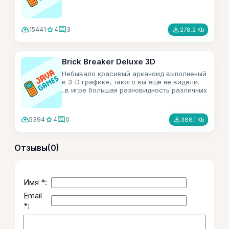
cloud_download
star
comment
file_download
15441
4
3
278.2 Kb
Brick Breaker Deluxe 3D
Небывало красивый арканоид выполненый
в 3-D графике, такого вы еще не видели.
..в игре большая разновидность различных
бонусов.
cloud_download
star
comment
file_download
5394
4
0
388.1 Kb
Отзывы
(0)
Имя *:
Email
*: