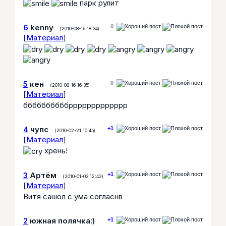
парк рулит
6
kenny
0
(2010-08-16 18:34)
[
Материал
]
5
кен
0
(2010-08-16 16:35)
[
Материал
]
ббббббббббррррррррррррр
4
чупс
+1
(2010-02-21 10:45)
[
Материал
]
хрень!
3
Артём
+1
(2010-01-03 12:42)
[
Материал
]
Витя сашол с ума согласнв
2
южная полячка:)
+1