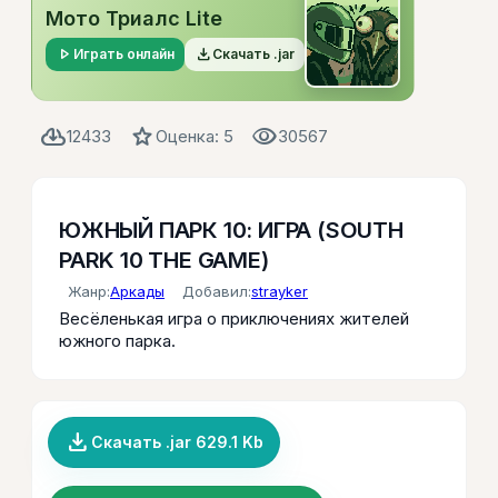
Мото Триалс Lite
play_arrow
file_download
Играть онлайн
Скачать .jar
cloud_download
star
visibility
12433
Оценка: 5
30567
ЮЖНЫЙ ПАРК 10: ИГРА (SOUTH
PARK 10 THE GAME)
Жанр:
Аркады
Добавил:
strayker
Весёленькая игра о приключениях жителей
южного парка.
file_download
Скачать .jar 629.1 Kb