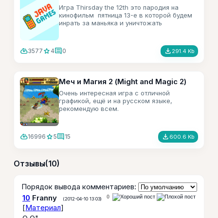
Игра Thirsday the 12th это пародия на
кинофильм пятница 13-е в которой будем
инрать за маньяка и уничтожать
грешников.
cloud_download
star
comment
file_download
3577
4
0
291.4 Kb
Меч и Магия 2 (Might and Magic 2)
Очень интересная игра с отличной
графикой, ещё и на русском языке,
рекомендую всем.
cloud_download
star
comment
file_download
16996
5
15
600.6 Kb
Отзывы
(10)
Порядок вывода комментариев:
10
Franny
0
(2012-04-10 13:03)
[
Материал
]