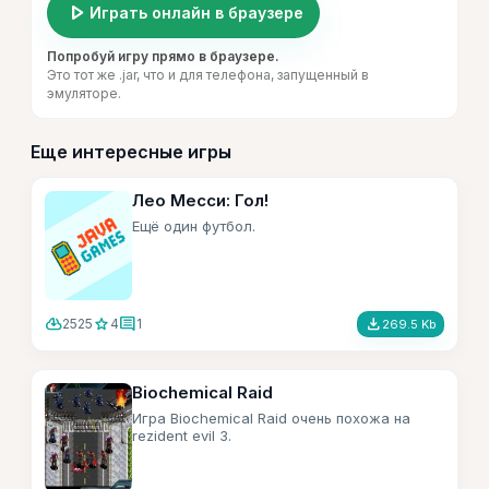
play_arrow
Играть онлайн в браузере
Попробуй игру прямо в браузере.
Это тот же .jar, что и для телефона, запущенный в
эмуляторе.
Еще интересные игры
Лео Месси: Гол!
Ещё один футбол.
cloud_download
star
comment
file_download
2525
4
1
269.5 Kb
Biochemical Raid
Игра Biochemical Raid очень похожа на
rezident evil 3.