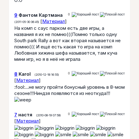
О.О"
9
Фантом Картмана
0
[
Материал
]
(2011-05-30 06:45)
На комп с саус парком есть две игры, а
названия я их не помню(((Помню только одну
South park Rally а вот как вторая называется не
помню((( И ещё есть какая то игра на комп
Любовная хижина шефа называется, там куча
мини игр, но я в неё не играла
8
Karol
0
(2010-12-18 16:55)
[
Материал
]
:fool:...не могу пройти бонусный уровень в 8-мом
сезоне!!!Ниндзя появляются из неоткуда!!!
7
настя
0
(2010-08-19 07:59)
[
Материал
]