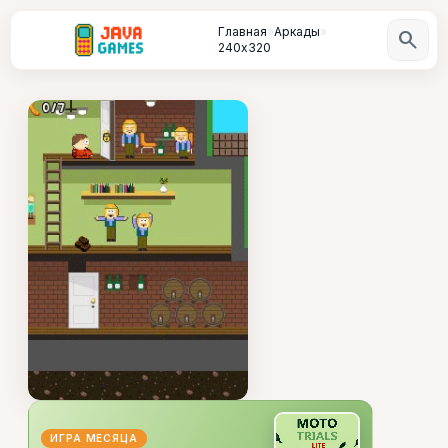
Главная
»
Аркады
»
search
240х320
ИГРА МЕСЯЦА