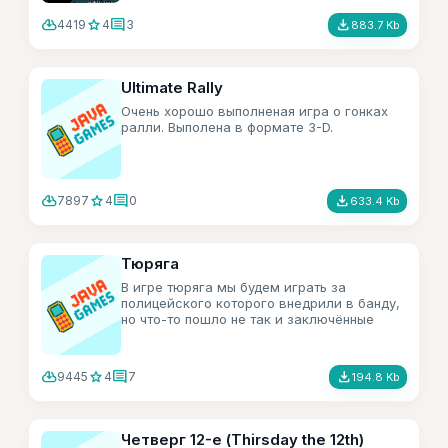
cloud_download
star
comment
file_download
4419
4
3
883.7 Kb
Ultimate Rally
Очень хорошо выполненая игра о гонках
ралли. Выполена в формате 3-D.
cloud_download
star
comment
file_download
7897
4
0
633.4 Kb
Тюряга
В игре тюряга мы будем играть за
полицейского которого внедрили в банду,
но что-то пошло не так и заключённые
узнали кто ты! Теперь надо вычислить и
слить стукача на тот свет пока тебя не
грохнули.
cloud_download
star
comment
file_download
9445
4
7
194.8 Kb
Четверг 12-е (Thirsday the 12th)