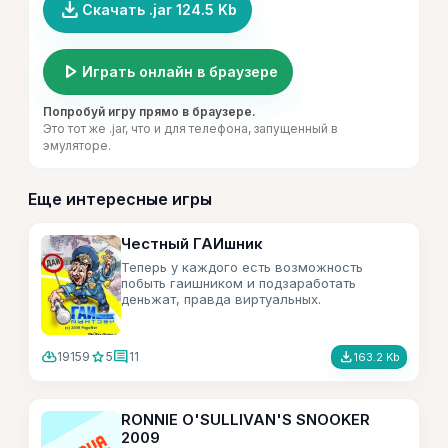
file_download
Скачать .jar 124.5 Kb
play_arrow
Играть онлайн в браузере
Попробуй игру прямо в браузере.
Это тот же .jar, что и для телефона, запущенный в
эмуляторе.
Еще интересные игры
Честный ГАИшник
Теперь у каждого есть возможность
побыть гаишником и подзаработать
деньжат, правда виртуальных.
Весёленькая игра.
cloud_download
star
comment
file_download
19159
5
11
163.2 Kb
RONNIE O'SULLIVAN'S SNOOKER
2009