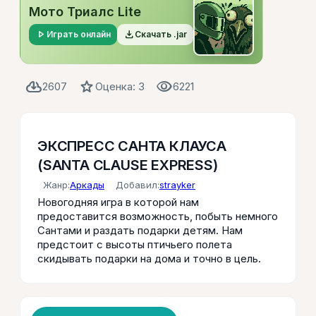
Мото Триалс Lite
play_arrow
file_download
Играть онлайн
Скачать .jar
cloud_download
star
visibility
2607
Оценка: 3
6221
ЭКСПРЕСС САНТА КЛАУСА
(SANTA CLAUSE EXPRESS)
Жанр:
Аркады
Добавил:
strayker
Новогодняя игра в которой нам
предоставится возможность, побыть немного
Сантами и раздать подарки детям. Нам
предстоит с высоты птичьего полета
скидывать подарки на дома и точно в цель.