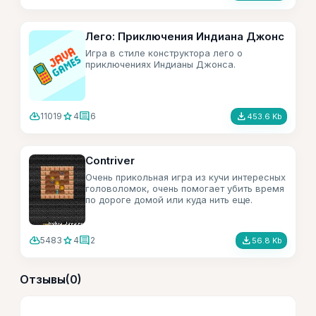
Лего: Приключения Индиана Джонс
Игра в стиле конструктора лего о
приключениях Индианы Джонса.
cloud_download
star
comment
file_download
11019
4
6
453.6 Kb
Contriver
Очень прикольная игра из кучи интересных
головоломок, очень помогает убить время
по дороге домой или куда нить еще.
cloud_download
star
comment
file_download
5483
4
2
56.8 Kb
Отзывы
(0)