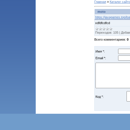
Главная
»
Каталог сайт
moto
https://javagames.top/lo
xdfdfcdfcd
Переходов
:
105
|
Добав
Всего комментариев
:
0
Имя *:
Email *:
Код *: